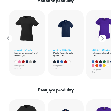
Podobne produkty
od
93,31
PLN netto
od
50,45
PLN netto
od
15,07
PLN netto
Damski organiczny t-shirt
Męska Koszulka polo
T-shirt damski 165 
Balfour (M)
sporto (XXL)
(XXL)
Dostępność
Dostępność
575 szt.
0 szt.
Dostępność
0 szt.
Pasujące produkty