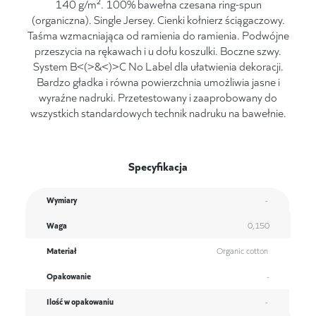
140 g/m². 100% bawełna czesana ring-spun
(organiczna). Single Jersey. Cienki kołnierz ściągaczowy.
Taśma wzmacniająca od ramienia do ramienia. Podwójne
przeszycia na rękawach i u dołu koszulki. Boczne szwy.
System B<(>&<)>C No Label dla ułatwienia dekoracji.
Bardzo gładka i równa powierzchnia umożliwia jasne i
wyraźne nadruki. Przetestowany i zaaprobowany do
wszystkich standardowych technik nadruku na bawełnie.
Specyfikacja
Wymiary
-
Waga
0,150
Materiał
Organic cotton
Opakowanie
-
Ilość w opakowaniu
-