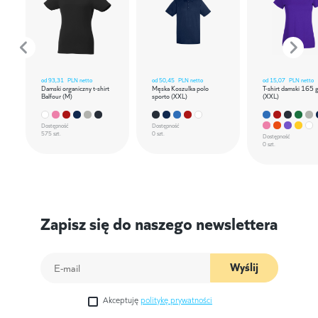
od
93,31
PLN netto
od
50,45
PLN netto
od
15,07
PLN netto
Damski organiczny t-shirt
Męska Koszulka polo
T-shirt damski 165 
Balfour (M)
sporto (XXL)
(XXL)
Dostępność
Dostępność
575 szt.
0 szt.
Dostępność
0 szt.
Zapisz się do naszego newslettera
Wyślij
Akceptuję
politykę prywatności