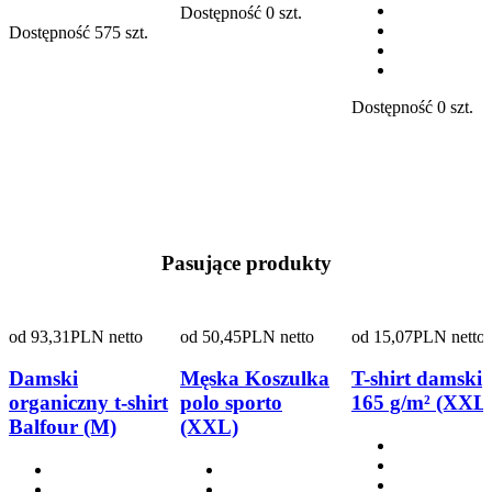
Dostępność
0 szt.
Dostępność
575 szt.
Dostępność
0 szt.
Pasujące produkty
od
93,31
PLN netto
od
50,45
PLN netto
od
15,07
PLN netto
Damski
Męska Koszulka
T-shirt damski
organiczny t-shirt
polo sporto
165 g/m² (XXL
Balfour (M)
(XXL)