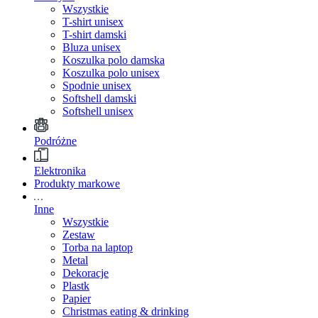
Wszystkie
T-shirt unisex
T-shirt damski
Bluza unisex
Koszulka polo damska
Koszulka polo unisex
Spodnie unisex
Softshell damski
Softshell unisex
Podróżne
Elektronika
Produkty markowe
Inne
Wszystkie
Zestaw
Torba na laptop
Metal
Dekoracje
Plastk
Papier
Christmas eating & drinking