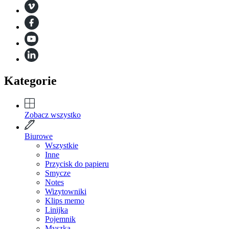
Kategorie
Zobacz wszystko
Biurowe
Wszystkie
Inne
Przycisk do papieru
Smycze
Notes
Wizytowniki
Klips memo
Linijka
Pojemnik
Myszka