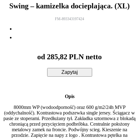
Swing – kamizelka docieplająca. (XL)
FM-893343197424
od
285,82
PLN netto
Zapytaj
Opis
8000mm WP (wodoodporność) oraz 600 g/m2/24h MVP
(oddychalność). Kontrastowa podszewka single jersey. Ściągacz w
pasie ze stoperami. Przedłużany tył. Zakładka sztormowa z blokadą
chroniącą przed przycięciem podbróbka. Centralnie położony
metalowy zamek na froncie. Podwójny scieg. Kieszenie na
przodzie. Zapięcie na napy z logo . Kontrastowa pętelka na