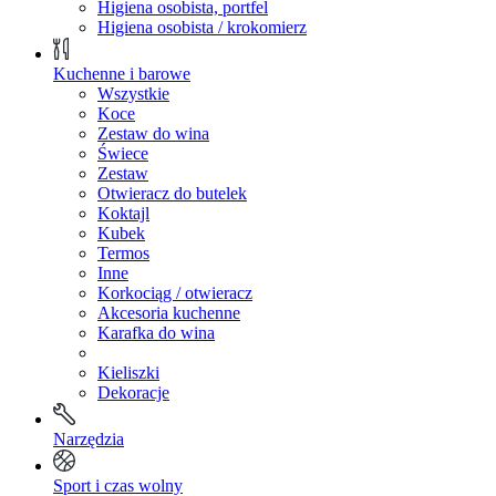
Higiena osobista, portfel
Higiena osobista / krokomierz
Kuchenne i barowe
Wszystkie
Koce
Zestaw do wina
Świece
Zestaw
Otwieracz do butelek
Koktajl
Kubek
Termos
Inne
Korkociąg / otwieracz
Akcesoria kuchenne
Karafka do wina
Kieliszki
Dekoracje
Narzędzia
Sport i czas wolny