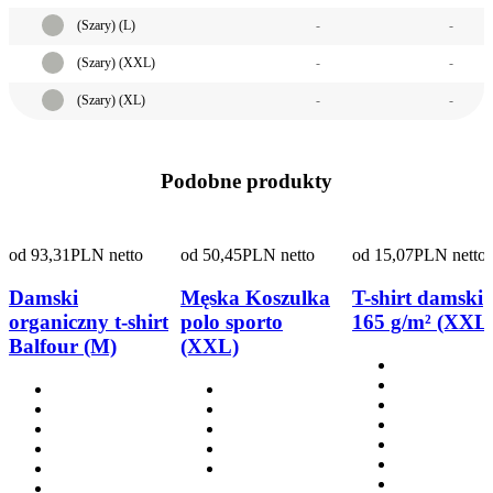
(Szary) (L)
-
-
(Szary) (XXL)
-
-
(Szary) (XL)
-
-
Podobne produkty
od
93,31
PLN netto
od
50,45
PLN netto
od
15,07
PLN netto
Damski
Męska Koszulka
T-shirt damski
organiczny t-shirt
polo sporto
165 g/m² (XXL
Balfour (M)
(XXL)