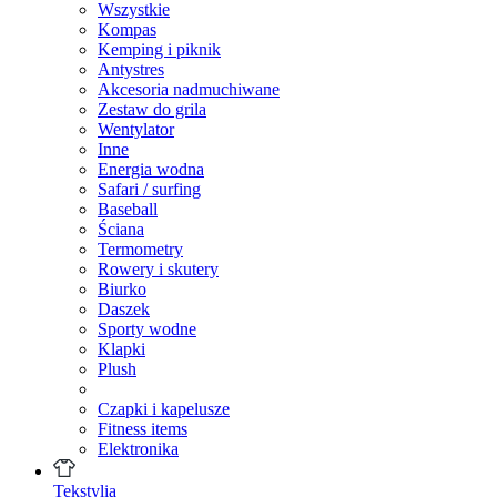
Wszystkie
Kompas
Kemping i piknik
Antystres
Akcesoria nadmuchiwane
Zestaw do grila
Wentylator
Inne
Energia wodna
Safari / surfing
Baseball
Ściana
Termometry
Rowery i skutery
Biurko
Daszek
Sporty wodne
Klapki
Plush
Czapki i kapelusze
Fitness items
Elektronika
Tekstylia