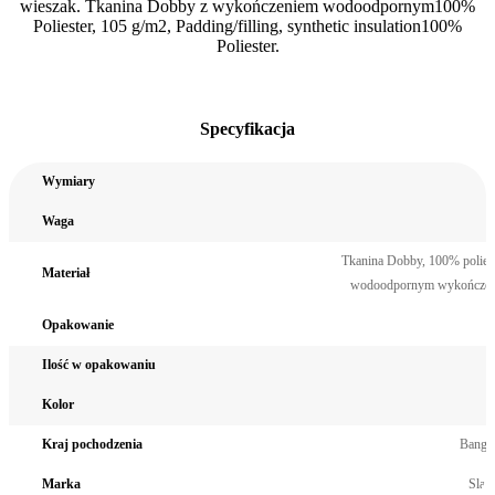
wieszak. Tkanina Dobby z wykończeniem wodoodpornym100%
Poliester, 105 g/m2, Padding/filling, synthetic insulation100%
Poliester.
Specyfikacja
Wymiary
Waga
Tkanina Dobby, 100% poliest
Materiał
wodoodpornym wykończen
Opakowanie
Ilość w opakowaniu
Kolor
Kraj pochodzenia
Bangl
Marka
Slaz