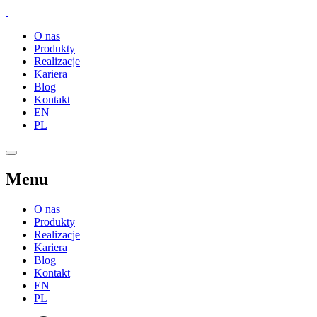
O nas
Produkty
Realizacje
Kariera
Blog
Kontakt
EN
PL
Menu
O nas
Produkty
Realizacje
Kariera
Blog
Kontakt
EN
PL