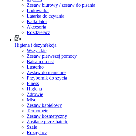
Zestaw biurowy / zestaw do pisania
Ładowarka
Latarka do czytania
Kalkulator
Akcesoria
Rozdzielacz
Higiena i dezynfekcja
Wszystkie
Zestaw pierwszej pomocy
Balsam do ust
Lusterko
Zestaw do manicure
Przybornik do szycia
Finess
Higiena
Zdrowie
Misc
Zestaw kapielowy
Termometr
Zestaw kosmetyczny
Zasilane przez baterie
Szale
Rozpylacz