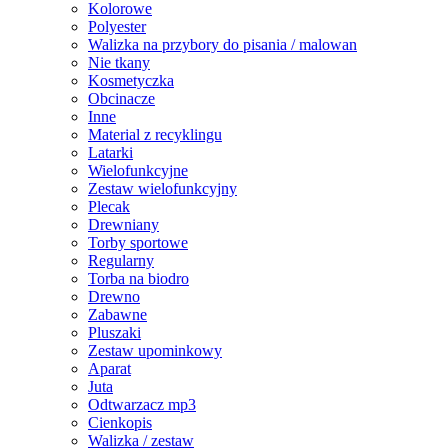
Kolorowe
Polyester
Walizka na przybory do pisania / malowan
Nie tkany
Kosmetyczka
Obcinacze
Inne
Material z recyklingu
Latarki
Wielofunkcyjne
Zestaw wielofunkcyjny
Plecak
Drewniany
Torby sportowe
Regularny
Torba na biodro
Drewno
Zabawne
Pluszaki
Zestaw upominkowy
Aparat
Juta
Odtwarzacz mp3
Cienkopis
Walizka / zestaw