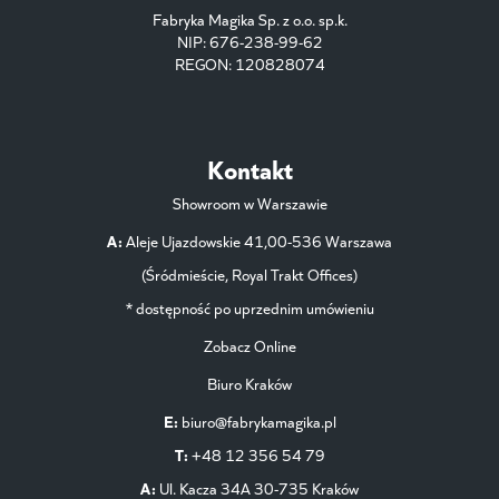
Fabryka Magika Sp. z o.o. sp.k.
NIP: 676-238-99-62
REGON: 120828074
Kontakt
Showroom w Warszawie
A:
Aleje Ujazdowskie 41,00-536 Warszawa
(Śródmieście, Royal Trakt Offices)
* dostępność po uprzednim umówieniu
Zobacz Online
Biuro Kraków
E:
biuro@fabrykamagika.pl
T:
+48 12 356 54 79
A:
Ul. Kacza 34A 30-735 Kraków