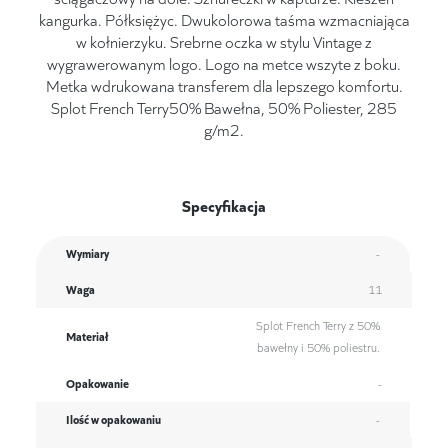
kangurka. Półksiężyc. Dwukolorowa taśma wzmacniająca
w kołnierzyku. Srebrne oczka w stylu Vintage z
wygrawerowanym logo. Logo na metce wszyte z boku.
Metka wdrukowana transferem dla lepszego komfortu.
Splot French Terry50% Bawełna, 50% Poliester, 285
g/m2.
Specyfikacja
Wymiary
-
Waga
11
Splot French Terry z 50%
Materiał
bawełny i 50% poliestru.
Opakowanie
-
Ilość w opakowaniu
-