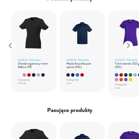
od
93,31
PLN netto
od
50,45
PLN netto
od
15,07
PLN netto
Damski organiczny t-shirt
Męska Koszulka polo
T-shirt damski 165 
Balfour (M)
sporto (XXL)
(XXL)
Dostępność
Dostępność
575 szt.
0 szt.
Dostępność
0 szt.
Pasujące produkty