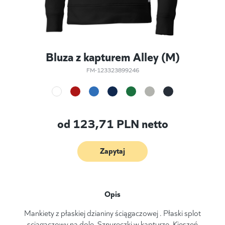
Bluza z kapturem Alley (M)
FM-123323899246
od
123,71
PLN netto
Zapytaj
Opis
Mankiety z płaskiej dzianiny ściągaczowej . Płaski splot
sciągaczowy na dole. Sznureczki w kapturze. Kieszeń