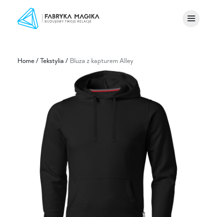
Home
/
Tekstylia
/
Bluza z kapturem Alley