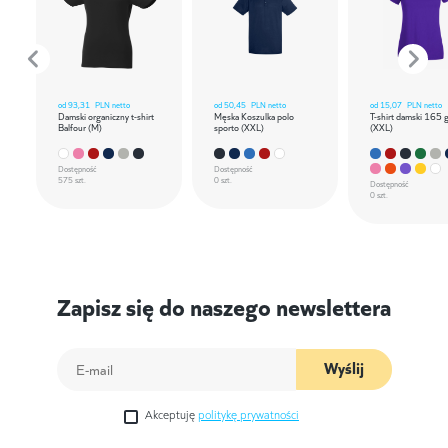
od
93,31
PLN netto
od
50,45
PLN netto
od
15,07
PLN netto
Damski organiczny t-shirt
Męska Koszulka polo
T-shirt damski 165 
Balfour (M)
sporto (XXL)
(XXL)
Dostępność
Dostępność
575 szt.
0 szt.
Dostępność
0 szt.
Zapisz się do naszego newslettera
Wyślij
Akceptuję
politykę prywatności