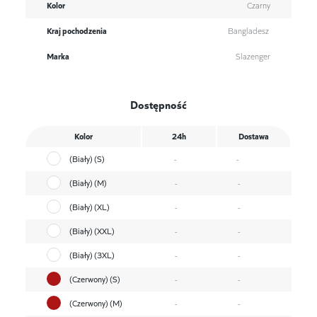
Kolor
Czarny
Kraj pochodzenia
Bangladesz
Marka
Slazenger
Dostępność
Kolor
24h
Dostawa
(Biały) (S)
-
-
(Biały) (M)
-
-
(Biały) (XL)
-
-
(Biały) (XXL)
-
-
(Biały) (3XL)
-
-
(Czerwony) (S)
-
-
(Czerwony) (M)
-
-