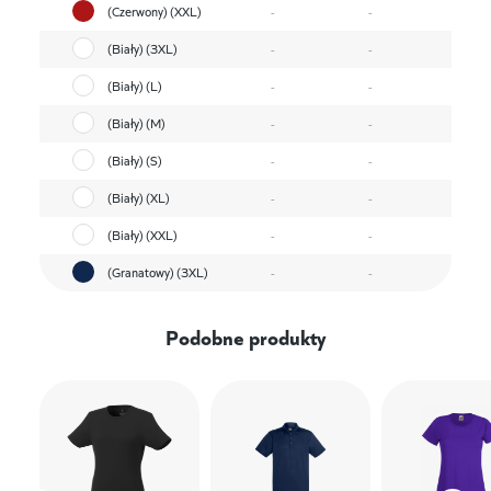
(Czerwony) (XXL)
-
-
(Biały) (3XL)
-
-
(Biały) (L)
-
-
(Biały) (M)
-
-
(Biały) (S)
-
-
(Biały) (XL)
-
-
(Biały) (XXL)
-
-
(Granatowy) (3XL)
-
-
Podobne produkty