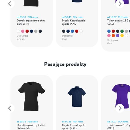
od
93,31
PLN netto
od
50,45
PLN netto
od
15,07
PLN netto
Damski organiczny t-shirt
Męska Koszulka polo
T-shirt damski 165 
Balfour (M)
sporto (XXL)
(XXL)
Dostępność
Dostępność
575 szt.
0 szt.
Dostępność
0 szt.
Pasujące produkty
od
93,31
PLN netto
od
50,45
PLN netto
od
15,07
PLN netto
Damski organiczny t-shirt
Męska Koszulka polo
T-shirt damski 165 
Balfour (M)
sporto (XXL)
(XXL)