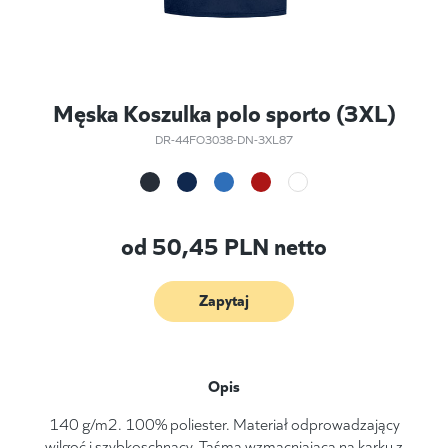
Męska Koszulka polo sporto (3XL)
DR-44FO3038-DN-3XL87
od
50,45
PLN netto
Zapytaj
Opis
140 g/m2. 100% poliester. Materiał odprowadzający
wilgoć i szybkoschnący. Taśma wzmacniająca na karku z