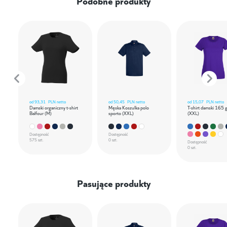
Podobne produkty
od
93,31
PLN netto
od
50,45
PLN netto
od
15,07
PLN netto
Damski organiczny t-shirt
Męska Koszulka polo
T-shirt damski 165 
Balfour (M)
sporto (XXL)
(XXL)
Dostępność
Dostępność
575 szt.
0 szt.
Dostępność
0 szt.
Pasujące produkty