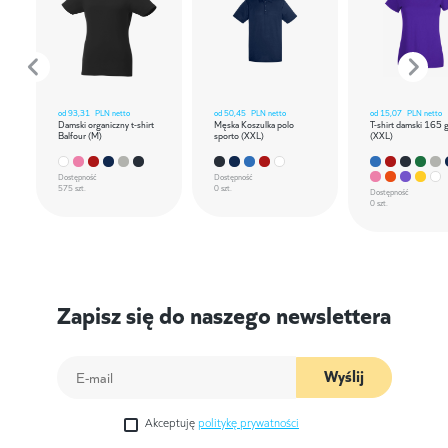
od
93,31
PLN netto
od
50,45
PLN netto
od
15,07
PLN netto
Damski organiczny t-shirt
Męska Koszulka polo
T-shirt damski 165 
Balfour (M)
sporto (XXL)
(XXL)
Dostępność
Dostępność
575 szt.
0 szt.
Dostępność
0 szt.
Zapisz się do naszego newslettera
Wyślij
Akceptuję
politykę prywatności