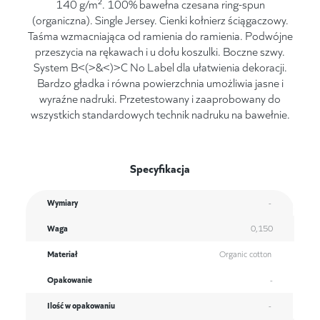
140 g/m². 100% bawełna czesana ring-spun
(organiczna). Single Jersey. Cienki kołnierz ściągaczowy.
Taśma wzmacniająca od ramienia do ramienia. Podwójne
przeszycia na rękawach i u dołu koszulki. Boczne szwy.
System B<(>&<)>C No Label dla ułatwienia dekoracji.
Bardzo gładka i równa powierzchnia umożliwia jasne i
wyraźne nadruki. Przetestowany i zaaprobowany do
wszystkich standardowych technik nadruku na bawełnie.
Specyfikacja
Wymiary
-
Waga
0,150
Materiał
Organic cotton
Opakowanie
-
Ilość w opakowaniu
-