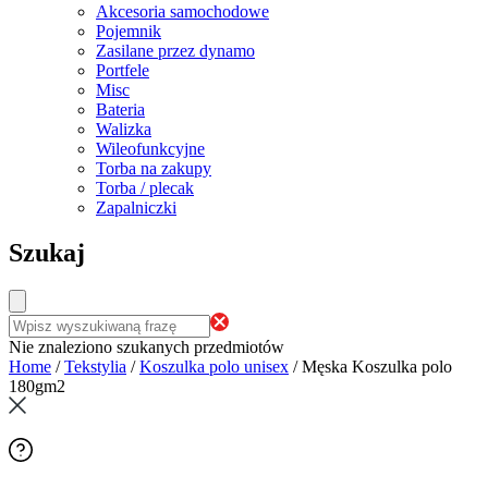
Akcesoria samochodowe
Pojemnik
Zasilane przez dynamo
Portfele
Misc
Bateria
Walizka
Wileofunkcyjne
Torba na zakupy
Torba / plecak
Zapalniczki
Szukaj
Nie znaleziono szukanych przedmiotów
Home
/
Tekstylia
/
Koszulka polo unisex
/
Męska Koszulka polo
180gm2