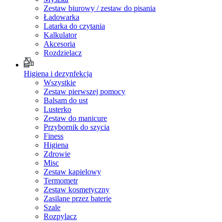
Zestaw biurowy / zestaw do pisania
Ładowarka
Latarka do czytania
Kalkulator
Akcesoria
Rozdzielacz
Higiena i dezynfekcja
Wszystkie
Zestaw pierwszej pomocy
Balsam do ust
Lusterko
Zestaw do manicure
Przybornik do szycia
Finess
Higiena
Zdrowie
Misc
Zestaw kapielowy
Termometr
Zestaw kosmetyczny
Zasilane przez baterie
Szale
Rozpylacz