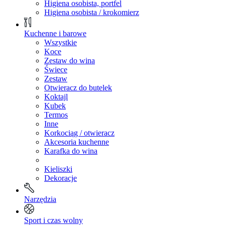
Higiena osobista, portfel
Higiena osobista / krokomierz
Kuchenne i barowe
Wszystkie
Koce
Zestaw do wina
Świece
Zestaw
Otwieracz do butelek
Koktajl
Kubek
Termos
Inne
Korkociąg / otwieracz
Akcesoria kuchenne
Karafka do wina
Kieliszki
Dekoracje
Narzędzia
Sport i czas wolny