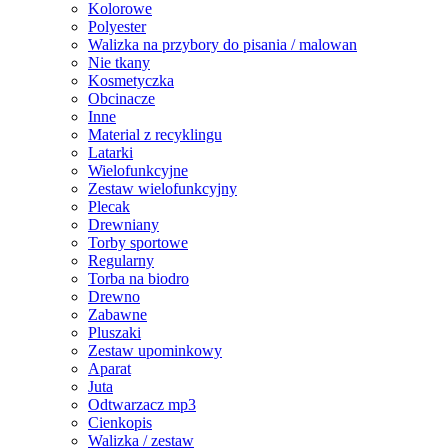
Kolorowe
Polyester
Walizka na przybory do pisania / malowan
Nie tkany
Kosmetyczka
Obcinacze
Inne
Material z recyklingu
Latarki
Wielofunkcyjne
Zestaw wielofunkcyjny
Plecak
Drewniany
Torby sportowe
Regularny
Torba na biodro
Drewno
Zabawne
Pluszaki
Zestaw upominkowy
Aparat
Juta
Odtwarzacz mp3
Cienkopis
Walizka / zestaw