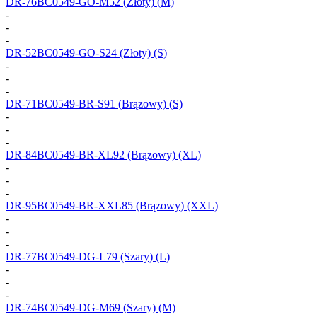
DR-76BC0549-GO-M52
(Złoty) (M)
-
-
-
DR-52BC0549-GO-S24
(Złoty) (S)
-
-
-
DR-71BC0549-BR-S91
(Brązowy) (S)
-
-
-
DR-84BC0549-BR-XL92
(Brązowy) (XL)
-
-
-
DR-95BC0549-BR-XXL85
(Brązowy) (XXL)
-
-
-
DR-77BC0549-DG-L79
(Szary) (L)
-
-
-
DR-74BC0549-DG-M69
(Szary) (M)