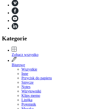
Kategorie
Zobacz wszystko
Biurowe
Wszystkie
Inne
Przycisk do papieru
Smycze
Notes
Wizytowniki
Klips memo
Linijka
Pojemnik
Myszka