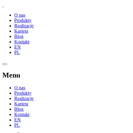
O nas
Produkty
Realizacje
Kariera
Blog
Kontakt
EN
PL
Menu
O nas
Produkty
Realizacje
Kariera
Blog
Kontakt
EN
PL