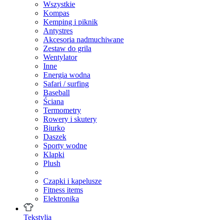
Wszystkie
Kompas
Kemping i piknik
Antystres
Akcesoria nadmuchiwane
Zestaw do grila
Wentylator
Inne
Energia wodna
Safari / surfing
Baseball
Ściana
Termometry
Rowery i skutery
Biurko
Daszek
Sporty wodne
Klapki
Plush
Czapki i kapelusze
Fitness items
Elektronika
Tekstylia