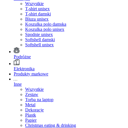
Wszystkie
T-shirt unisex
T-shirt damski
Bluza unisex
Koszulka polo damska
Koszulka polo unisex
Spodnie unisex
Softshell damski
Softshell unisex
Podróżne
Elektronika
Produkty markowe
Inne
Wszystkie
Zestaw
Torba na laptop
Metal
Dekoracje
Plastk
Papier
Christmas eating & drinking