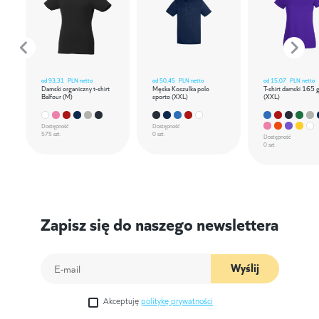
od
93,31
PLN netto
od
50,45
PLN netto
od
15,07
PLN netto
Damski organiczny t-shirt
Męska Koszulka polo
T-shirt damski 165 
Balfour (M)
sporto (XXL)
(XXL)
Dostępność
Dostępność
575 szt.
0 szt.
Dostępność
0 szt.
Zapisz się do naszego newslettera
Wyślij
Akceptuję
politykę prywatności