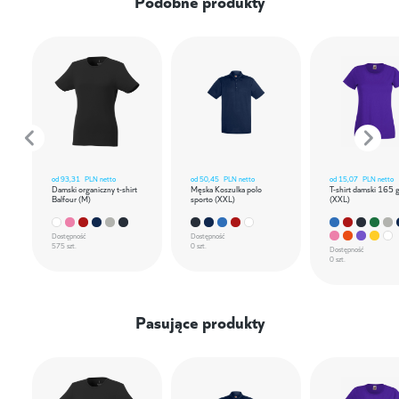
Podobne produkty
od
93,31
PLN netto
od
50,45
PLN netto
od
15,07
PLN netto
Damski organiczny t-shirt
Męska Koszulka polo
T-shirt damski 165 
Balfour (M)
sporto (XXL)
(XXL)
Dostępność
Dostępność
575 szt.
0 szt.
Dostępność
0 szt.
Pasujące produkty