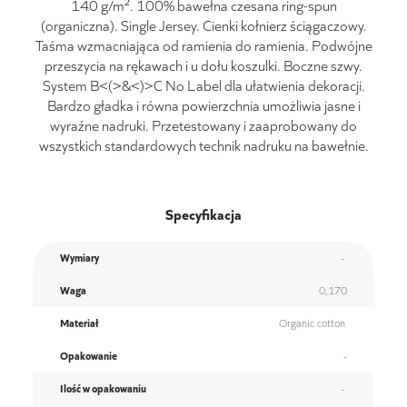
140 g/m². 100% bawełna czesana ring-spun
(organiczna). Single Jersey. Cienki kołnierz ściągaczowy.
Taśma wzmacniająca od ramienia do ramienia. Podwójne
przeszycia na rękawach i u dołu koszulki. Boczne szwy.
System B<(>&<)>C No Label dla ułatwienia dekoracji.
Bardzo gładka i równa powierzchnia umożliwia jasne i
wyraźne nadruki. Przetestowany i zaaprobowany do
wszystkich standardowych technik nadruku na bawełnie.
Specyfikacja
Wymiary
-
Waga
0,170
Materiał
Organic cotton
Opakowanie
-
Ilość w opakowaniu
-