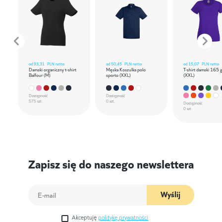
od
93,31
PLN netto
od
50,45
PLN netto
od
15,07
PLN netto
Damski organiczny t-shirt
Męska Koszulka polo
T-shirt damski 165 
Balfour (M)
sporto (XXL)
(XXL)
Dostępność
Dostępność
575 szt.
0 szt.
Dostępność
0 szt.
Zapisz się do naszego newslettera
Wyślij
Akceptuję
politykę prywatności