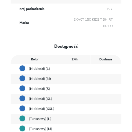
Kraj pochodzenia
BD
EXACT 150 KIDS T-SHIRT
Marka
TK300
Dostępność
Kolor
24h
Dostawa
(Niebieski) (L)
-
-
(Niebieski) (M)
-
-
(Niebieski) (S)
-
-
(Niebieski) (XL)
-
-
(Niebieski) (XXL)
-
-
(Turkusowy) (L)
-
-
(Turkusowy) (M)
-
-