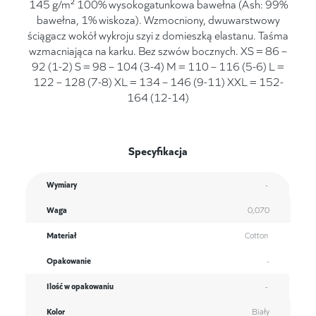
145 g/m² 100% wysokogatunkowa bawełna (Ash: 99%
bawełna, 1% wiskoza). Wzmocniony, dwuwarstwowy
ściągacz wokół wykroju szyi z domieszką elastanu. Taśma
wzmacniająca na karku. Bez szwów bocznych. XS = 86 –
92 (1-2) S = 98 – 104 (3-4) M = 110 – 116 (5-6) L =
122 – 128 (7-8) XL = 134 – 146 (9-11) XXL = 152-
164 (12-14)
Specyfikacja
Wymiary
-
Waga
0,070
Materiał
Cotton
Opakowanie
-
Ilość w opakowaniu
-
Kolor
Biały