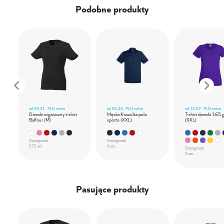
Podobne produkty
od
93,31
PLN netto
od
50,45
PLN netto
od
15,07
PLN netto
Damski organiczny t-shirt
Męska Koszulka polo
T-shirt damski 165 
Balfour (M)
sporto (XXL)
(XXL)
Dostępność
Dostępność
575 szt.
0 szt.
Dostępność
0 szt.
Pasujące produkty