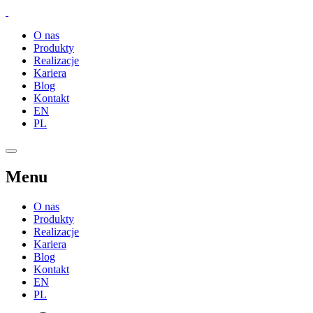
O nas
Produkty
Realizacje
Kariera
Blog
Kontakt
EN
PL
Menu
O nas
Produkty
Realizacje
Kariera
Blog
Kontakt
EN
PL