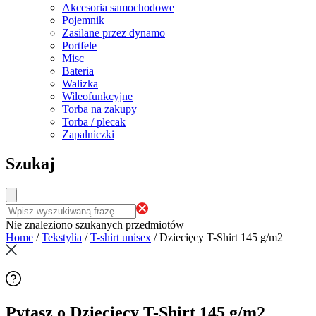
Akcesoria samochodowe
Pojemnik
Zasilane przez dynamo
Portfele
Misc
Bateria
Walizka
Wileofunkcyjne
Torba na zakupy
Torba / plecak
Zapalniczki
Szukaj
Nie znaleziono szukanych przedmiotów
Home
/
Tekstylia
/
T-shirt unisex
/
Dziecięcy T-Shirt 145 g/m2
Pytasz o Dziecięcy T-Shirt 145 g/m2