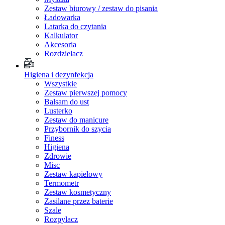
Zestaw biurowy / zestaw do pisania
Ładowarka
Latarka do czytania
Kalkulator
Akcesoria
Rozdzielacz
Higiena i dezynfekcja
Wszystkie
Zestaw pierwszej pomocy
Balsam do ust
Lusterko
Zestaw do manicure
Przybornik do szycia
Finess
Higiena
Zdrowie
Misc
Zestaw kapielowy
Termometr
Zestaw kosmetyczny
Zasilane przez baterie
Szale
Rozpylacz