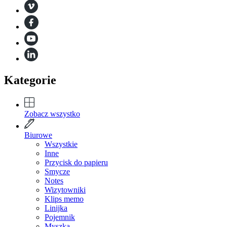
Kategorie
Zobacz wszystko
Biurowe
Wszystkie
Inne
Przycisk do papieru
Smycze
Notes
Wizytowniki
Klips memo
Linijka
Pojemnik
Myszka