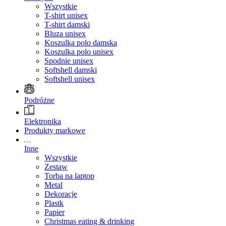
Wszystkie
T-shirt unisex
T-shirt damski
Bluza unisex
Koszulka polo damska
Koszulka polo unisex
Spodnie unisex
Softshell damski
Softshell unisex
Podróżne
Elektronika
Produkty markowe
Inne
Wszystkie
Zestaw
Torba na laptop
Metal
Dekoracje
Plastk
Papier
Christmas eating & drinking