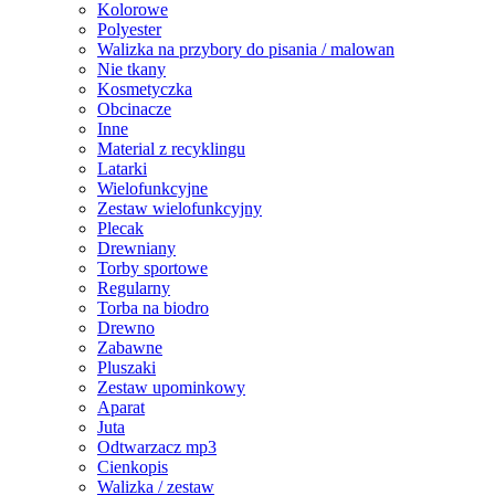
Kolorowe
Polyester
Walizka na przybory do pisania / malowan
Nie tkany
Kosmetyczka
Obcinacze
Inne
Material z recyklingu
Latarki
Wielofunkcyjne
Zestaw wielofunkcyjny
Plecak
Drewniany
Torby sportowe
Regularny
Torba na biodro
Drewno
Zabawne
Pluszaki
Zestaw upominkowy
Aparat
Juta
Odtwarzacz mp3
Cienkopis
Walizka / zestaw