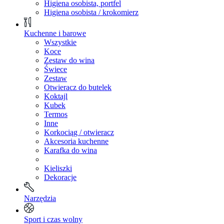
Higiena osobista, portfel
Higiena osobista / krokomierz
Kuchenne i barowe
Wszystkie
Koce
Zestaw do wina
Świece
Zestaw
Otwieracz do butelek
Koktajl
Kubek
Termos
Inne
Korkociąg / otwieracz
Akcesoria kuchenne
Karafka do wina
Kieliszki
Dekoracje
Narzędzia
Sport i czas wolny