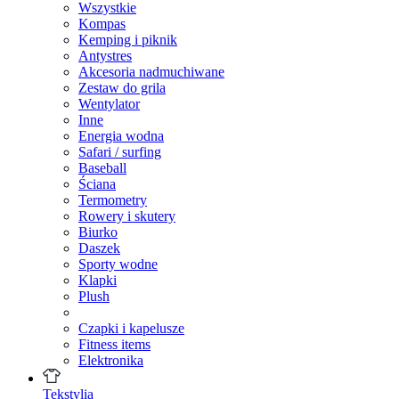
Wszystkie
Kompas
Kemping i piknik
Antystres
Akcesoria nadmuchiwane
Zestaw do grila
Wentylator
Inne
Energia wodna
Safari / surfing
Baseball
Ściana
Termometry
Rowery i skutery
Biurko
Daszek
Sporty wodne
Klapki
Plush
Czapki i kapelusze
Fitness items
Elektronika
Tekstylia