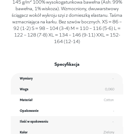
145 g/m² 100% wysokogatunkowa bawełna (Ash: 99%
bawełna, 1% wiskoza). Wzmocniony, dwuwarstwowy
ściągacz wokół wykroju szyi z domieszką elastanu. Taśma
wzmacniająca na karku. Bez szwów bocznych. XS = 86 –
92 (1-2) S = 98 – 104 (3-4) M = 110 – 116 (5-6) L =
122 – 128 (7-8) XL = 134 – 146 (9-11) XXL = 152-
164 (12-14)
Specyfikacja
Wymiary
-
Waga
0,060
Materiał
Cotton
Opakowanie
-
Ilość w opakowaniu
-
Kolor
Zielony