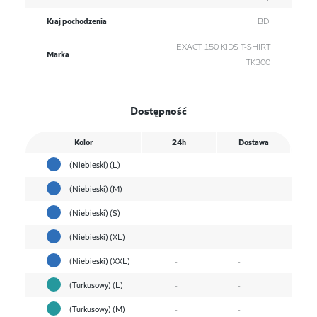
Kraj pochodzenia
BD
EXACT 150 KIDS T-SHIRT
Marka
TK300
Dostępność
Kolor
24h
Dostawa
(Niebieski) (L)
-
-
(Niebieski) (M)
-
-
(Niebieski) (S)
-
-
(Niebieski) (XL)
-
-
(Niebieski) (XXL)
-
-
(Turkusowy) (L)
-
-
(Turkusowy) (M)
-
-