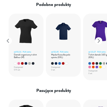
Podobne produkty
od
93,31
PLN netto
od
50,45
PLN netto
od
15,07
PLN netto
Damski organiczny t-shirt
Męska Koszulka polo
T-shirt damski 165 
Balfour (M)
sporto (XXL)
(XXL)
Dostępność
Dostępność
575 szt.
0 szt.
Dostępność
0 szt.
Pasujące produkty