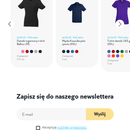
od
93,31
PLN netto
od
50,45
PLN netto
od
15,07
PLN netto
Damski organiczny t-shirt
Męska Koszulka polo
T-shirt damski 165 
Balfour (M)
sporto (XXL)
(XXL)
Dostępność
Dostępność
575 szt.
0 szt.
Dostępność
0 szt.
Zapisz się do naszego newslettera
Wyślij
Akceptuję
politykę prywatności