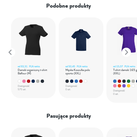
Podobne produkty
od
93,31
PLN netto
od
50,45
PLN netto
od
15,07
PLN netto
Damski organiczny t-shirt
Męska Koszulka polo
T-shirt damski 165 
Balfour (M)
sporto (XXL)
(XXL)
Dostępność
Dostępność
575 szt.
0 szt.
Dostępność
0 szt.
Pasujące produkty