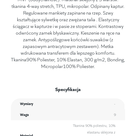
tkanina 4-way stretch, TPU, mikropolar. Odpinany kaptur.
Regulowane mankiety zapinane na rzep. Szwy
kształtujące sylwetkę oraz zwężana talia . Elastyczny
ściągacz w kapturze i w pasie ze stoperami. Kontrastowy
odwrócony zamek błyskawiczny. Kieszenie na ręce na
zamek. Antypoślizgowe końcówki suwaków (z
zapasowym antracytowym zestawem). Metka
wdrukowana transferem dla lepszego komfortu.
Tkanina90% Poliester, 10% Elastan, 300 g/m2, Bonding,
Micropolar100% Poliester.
Specyfikacja
Wymiary
-
Waga
9
Tkanina 90% poliestru, 10%
elastanu sklejona z
Materiał