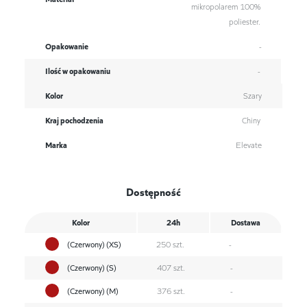
mikropolarem 100%
poliester.
Opakowanie
-
Ilość w opakowaniu
-
Kolor
Szary
Kraj pochodzenia
Chiny
Marka
Elevate
Dostępność
Kolor
24h
Dostawa
(Czerwony) (XS)
250 szt.
-
(Czerwony) (S)
407 szt.
-
(Czerwony) (M)
376 szt.
-