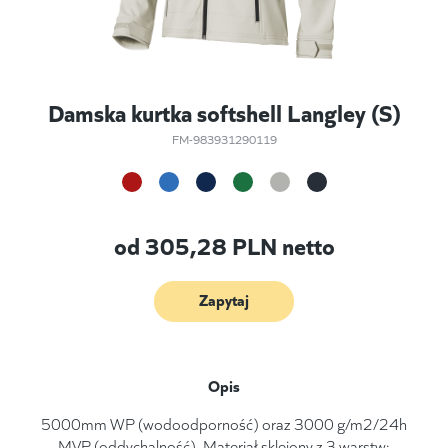
Damska kurtka softshell Langley (S)
FM-983931290119
od
305,28
PLN netto
Zapytaj
Opis
5000mm WP (wodoodporność) oraz 3000 g/m2/24h
MVP (oddychalność). Materiał sklejony z 3 warstw: