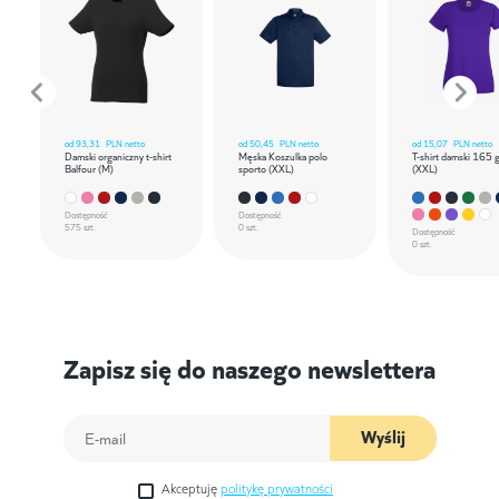
od
93,31
PLN netto
od
50,45
PLN netto
od
15,07
PLN netto
Damski organiczny t-shirt
Męska Koszulka polo
T-shirt damski 165 
Balfour (M)
sporto (XXL)
(XXL)
Dostępność
Dostępność
575 szt.
0 szt.
Dostępność
0 szt.
Zapisz się do naszego newslettera
Wyślij
Akceptuję
politykę prywatności