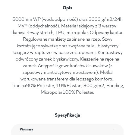
Opis
5000mm WP (wodoodporność) oraz 3000 g/m2/24h
MVP (oddychalność). Materiał sklejony z 3 warstw:
tkanina 4-way stretch, TPU, mikropolar. Odpinany kaptur.
Regulowane mankiety zapinane na rzep. Szwy
kształtujące sylwetkę oraz zwężana talia . Elastyczny
ściągacz w kapturze i w pasie ze stoperami. Kontrastowy
odwrócony zamek błyskawiczny. Kieszenie na ręce na
zamek. Antypoślizgowe końcówki suwaków (z
zapasowym antracytowym zestawem). Metka
wdrukowana transferem dla lepszego komfortu.
Tkanina90% Poliester, 10% Elastan, 300 g/m2, Bonding,
Micropolar100% Poliester.
Specyfikacja
Wymiary
-