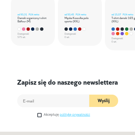
od
93,31
PLN netto
od
50,45
PLN netto
od
15,07
PLN netto
Damski organiczny t-shirt
Męska Koszulka polo
T-shirt damski 165 
Balfour (M)
sporto (XXL)
(XXL)
Dostępność
Dostępność
575 szt.
0 szt.
Dostępność
0 szt.
Zapisz się do naszego newslettera
Wyślij
Akceptuję
politykę prywatności