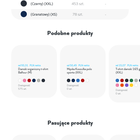
(Czarny) (XXL)
453 szt.
-
(Granatowy) (XS)
78 szt.
-
Podobne produkty
od
93,31
PLN netto
od
50,45
PLN netto
od
15,07
PLN netto
Damski organiczny t-shirt
Męska Koszulka polo
T-shirt damski 165 
Balfour (M)
sporto (XXL)
(XXL)
Dostępność
Dostępność
575 szt.
0 szt.
Dostępność
0 szt.
Pasujące produkty