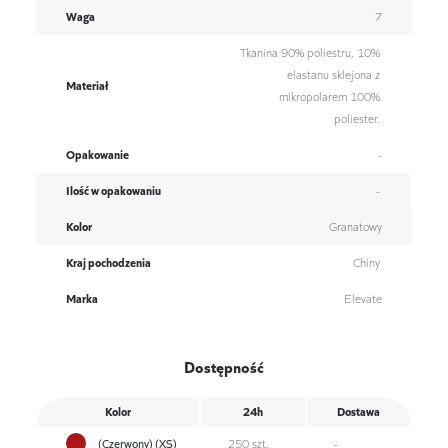
Waga
7
Tkanina 90% poliestru, 10%
elastanu sklejona z
Materiał
mikropolarem 100%
poliester.
Opakowanie
-
Ilość w opakowaniu
-
Kolor
Granatowy
Kraj pochodzenia
Chiny
Marka
Elevate
Dostępność
Kolor
24h
Dostawa
(Czerwony) (XS)
250 szt.
-