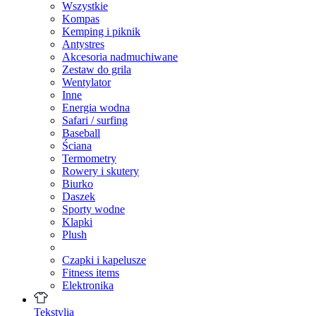
Wszystkie
Kompas
Kemping i piknik
Antystres
Akcesoria nadmuchiwane
Zestaw do grila
Wentylator
Inne
Energia wodna
Safari / surfing
Baseball
Ściana
Termometry
Rowery i skutery
Biurko
Daszek
Sporty wodne
Klapki
Plush
Czapki i kapelusze
Fitness items
Elektronika
Tekstylia