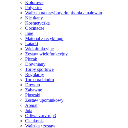
Kolorowe
Polyester
Walizka na przybory do pisania / malowan
Nie tkany
Kosmetyczka
Obcinacze
Inne
Material z recyklingu
Latarki
Wielofunkcyjne
Zestaw wielofunkcyjny
Plecak
Drewniany
Torby sportowe
Regularny
Torba na biodro
Drewno
Zabawne
Pluszaki
Zestaw upominkowy
Aparat
Juta
Odtwarzacz mp3
Cienkopis
Walizka / zestaw