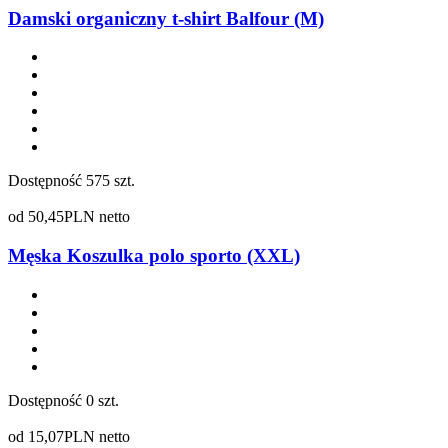
Damski organiczny t-shirt Balfour (M)
Dostępność
575 szt.
od
50,45
PLN netto
Męska Koszulka polo sporto (XXL)
Dostępność
0 szt.
od
15,07
PLN netto