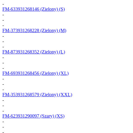
-
FM-633931268146
(Zielony) (S)
-
-
-
FM-373931268228
(Zielony) (M)
-
-
-
FM-873931268352
(Zielony) (L)
-
-
-
FM-693931268456
(Zielony) (XL)
-
-
-
FM-353931268579
(Zielony) (XXL)
-
-
-
FM-623931290097
(Szary) (XS)
-
-
-