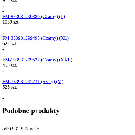
914 szt.
-
-
FM-873931299389
(Czarny) (L)
1039 szt.
-
-
FM-353931299495
(Czarny) (XL)
622 szt.
-
-
FM-193931299527
(Czarny) (XXL)
453 szt.
-
-
FM-733931295231
(Szary) (M)
525 szt.
-
-
Podobne produkty
od
93,31
PLN netto