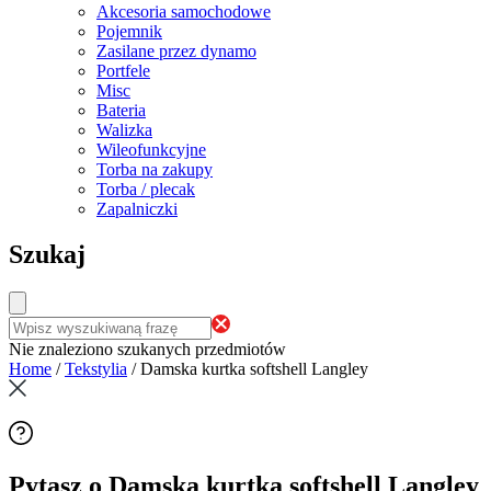
Akcesoria samochodowe
Pojemnik
Zasilane przez dynamo
Portfele
Misc
Bateria
Walizka
Wileofunkcyjne
Torba na zakupy
Torba / plecak
Zapalniczki
Szukaj
Nie znaleziono szukanych przedmiotów
Home
/
Tekstylia
/
Damska kurtka softshell Langley
Pytasz o Damska kurtka softshell Langley