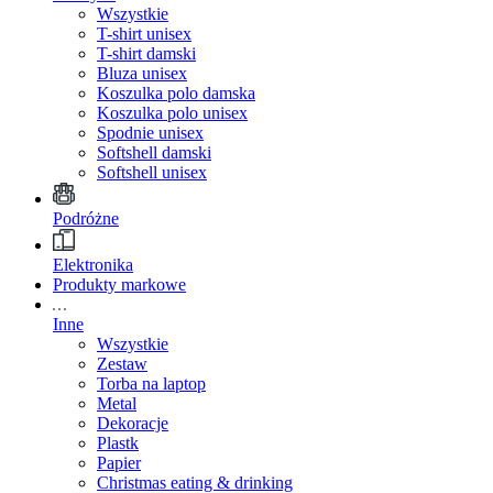
Wszystkie
T-shirt unisex
T-shirt damski
Bluza unisex
Koszulka polo damska
Koszulka polo unisex
Spodnie unisex
Softshell damski
Softshell unisex
Podróżne
Elektronika
Produkty markowe
Inne
Wszystkie
Zestaw
Torba na laptop
Metal
Dekoracje
Plastk
Papier
Christmas eating & drinking