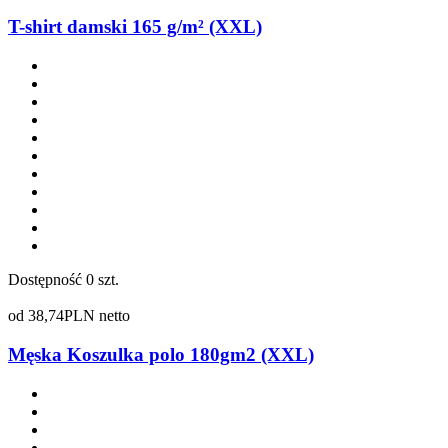
T-shirt damski 165 g/m² (XXL)
Dostępność
0 szt.
od
38,74
PLN netto
Męska Koszulka polo 180gm2 (XXL)