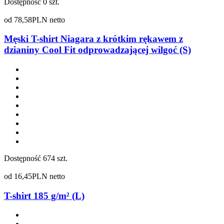
Dostępność
0 szt.
od
78,58
PLN netto
Męski T-shirt Niagara z krótkim rękawem z
dzianiny Cool Fit odprowadzającej wilgoć (S)
Dostępność
674 szt.
od
16,45
PLN netto
T-shirt 185 g/m² (L)