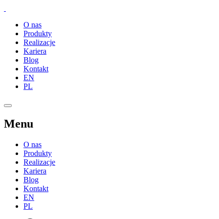
O nas
Produkty
Realizacje
Kariera
Blog
Kontakt
EN
PL
Menu
O nas
Produkty
Realizacje
Kariera
Blog
Kontakt
EN
PL