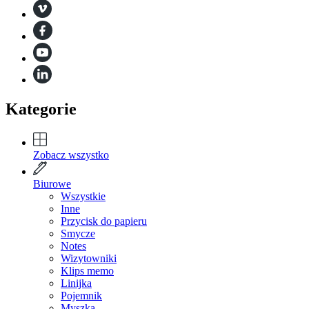
Kategorie
Zobacz wszystko
Biurowe
Wszystkie
Inne
Przycisk do papieru
Smycze
Notes
Wizytowniki
Klips memo
Linijka
Pojemnik
Myszka