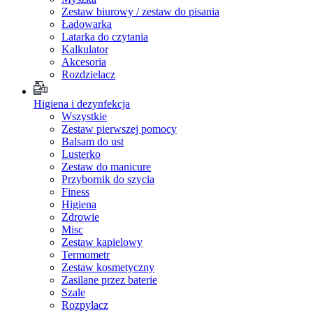
Zestaw biurowy / zestaw do pisania
Ładowarka
Latarka do czytania
Kalkulator
Akcesoria
Rozdzielacz
Higiena i dezynfekcja
Wszystkie
Zestaw pierwszej pomocy
Balsam do ust
Lusterko
Zestaw do manicure
Przybornik do szycia
Finess
Higiena
Zdrowie
Misc
Zestaw kapielowy
Termometr
Zestaw kosmetyczny
Zasilane przez baterie
Szale
Rozpylacz