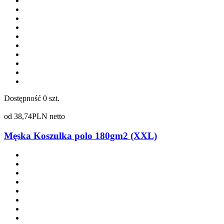
Dostępność
0 szt.
od
38,74
PLN netto
Męska Koszulka polo 180gm2 (XXL)