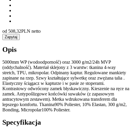
od
508,32
PLN netto
Zapytaj
Opis
5000mm WP (wodoodporność) oraz 3000 g/m2/24h MVP
(oddychalność). Materiał sklejony z 3 warstw: tkanina 4-way
stretch, TPU, mikropolar. Odpinany kaptur. Regulowane mankiety
zapinane na rzep. Szwy kształtujące sylwetkę oraz zwężana talia .
Elastyczny ściągacz w kapturze i w pasie ze stoperami.
Kontrastowy odwrócony zamek błyskawiczny. Kieszenie na ręce na
zamek. Antypoślizgowe końcówki suwaków (z zapasowym
antracytowym zestawem). Metka wdrukowana transferem dla
lepszego komfortu. Tkanina90% Poliester, 10% Elastan, 300 g/m2,
Bonding, Micropolar100% Poliester.
Specyfikacja