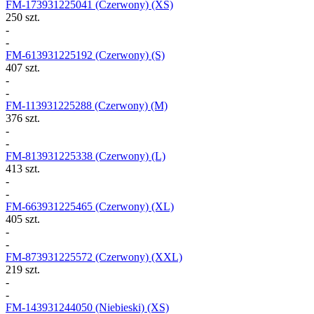
FM-173931225041
(Czerwony) (XS)
250 szt.
-
-
FM-613931225192
(Czerwony) (S)
407 szt.
-
-
FM-113931225288
(Czerwony) (M)
376 szt.
-
-
FM-813931225338
(Czerwony) (L)
413 szt.
-
-
FM-663931225465
(Czerwony) (XL)
405 szt.
-
-
FM-873931225572
(Czerwony) (XXL)
219 szt.
-
-
FM-143931244050
(Niebieski) (XS)