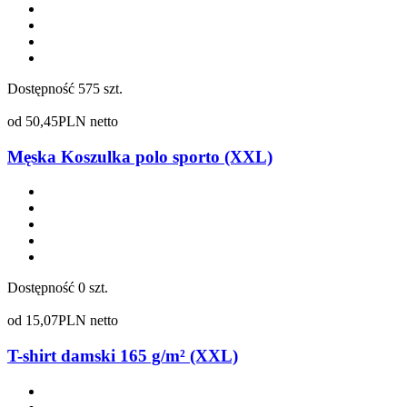
Dostępność
575 szt.
od
50,45
PLN netto
Męska Koszulka polo sporto (XXL)
Dostępność
0 szt.
od
15,07
PLN netto
T-shirt damski 165 g/m² (XXL)