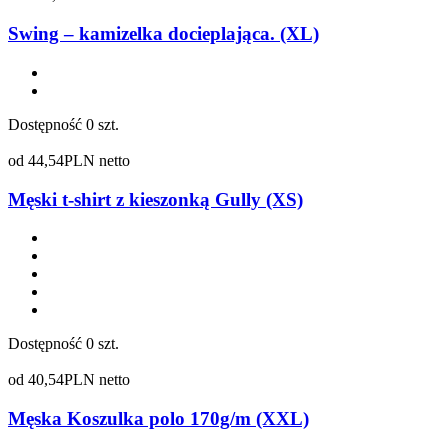
Swing – kamizelka docieplająca. (XL)
Dostępność
0 szt.
od
44,54
PLN netto
Męski t-shirt z kieszonką Gully (XS)
Dostępność
0 szt.
od
40,54
PLN netto
Męska Koszulka polo 170g/m (XXL)