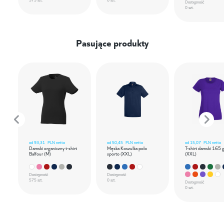
Dostępność
0 szt.
Pasujące produkty
od
93,31
PLN netto
od
50,45
PLN netto
od
15,07
PLN netto
Damski organiczny t-shirt
Męska Koszulka polo
T-shirt damski 165 
Balfour (M)
sporto (XXL)
(XXL)
Dostępność
Dostępność
575 szt.
0 szt.
Dostępność
0 szt.