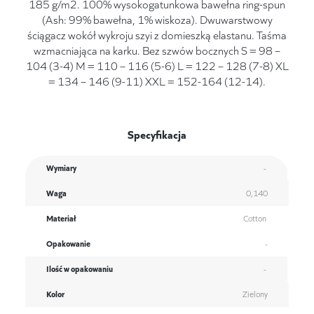
185 g/m2. 100% wysokogatunkowa bawełna ring-spun
(Ash: 99% bawełna, 1% wiskoza). Dwuwarstwowy
ściągacz wokół wykroju szyi z domieszką elastanu. Taśma
wzmacniająca na karku. Bez szwów bocznych S = 98 –
104 (3-4) M = 110 – 116 (5-6) L = 122 – 128 (7-8) XL
= 134 – 146 (9-11) XXL = 152-164 (12-14).
Specyfikacja
Wymiary
-
Waga
0,140
Materiał
Cotton
Opakowanie
-
Ilość w opakowaniu
-
Kolor
Zielony