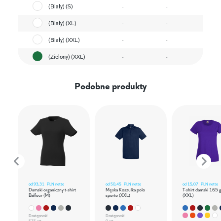
(Biały) (S)
-
-
(Biały) (XL)
-
-
(Biały) (XXL)
-
-
(Zielony) (XXL)
-
-
Podobne produkty
od
93,31
PLN netto
od
50,45
PLN netto
od
15,07
PLN netto
Damski organiczny t-shirt
Męska Koszulka polo
T-shirt damski 165 
Balfour (M)
sporto (XXL)
(XXL)
Dostępność
Dostępność
575 szt.
0 szt.