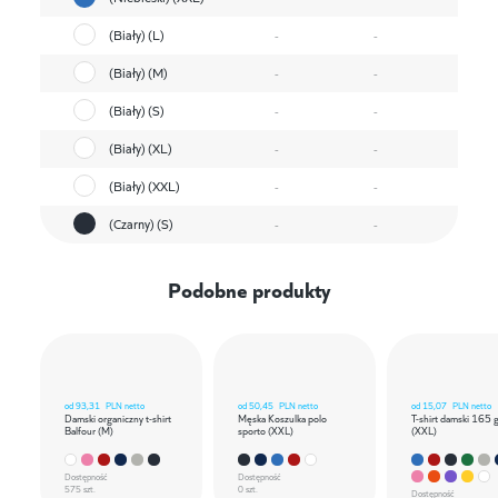
(Biały) (L)
-
-
(Biały) (M)
-
-
(Biały) (S)
-
-
(Biały) (XL)
-
-
(Biały) (XXL)
-
-
(Czarny) (S)
-
-
Podobne produkty
od
93,31
PLN netto
od
50,45
PLN netto
od
15,07
PLN netto
Damski organiczny t-shirt
Męska Koszulka polo
T-shirt damski 165 
Balfour (M)
sporto (XXL)
(XXL)
Dostępność
Dostępność
575 szt.
0 szt.
Dostępność