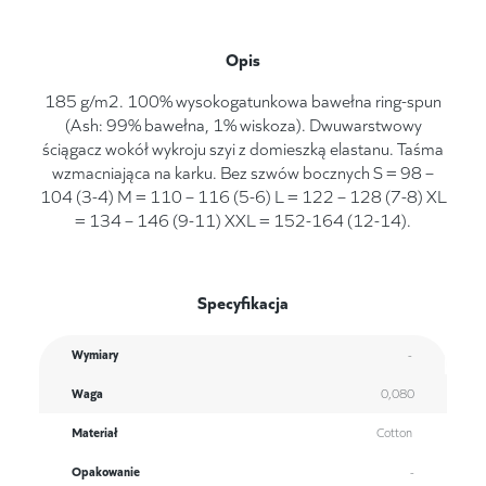
Opis
185 g/m2. 100% wysokogatunkowa bawełna ring-spun
(Ash: 99% bawełna, 1% wiskoza). Dwuwarstwowy
ściągacz wokół wykroju szyi z domieszką elastanu. Taśma
wzmacniająca na karku. Bez szwów bocznych S = 98 –
104 (3-4) M = 110 – 116 (5-6) L = 122 – 128 (7-8) XL
= 134 – 146 (9-11) XXL = 152-164 (12-14).
Specyfikacja
Wymiary
-
Waga
0,080
Materiał
Cotton
Opakowanie
-