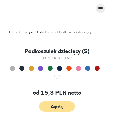
Home
/
Tekstylia
/
T-shirt unisex
/
Podkoszulek dziecięcy
Podkoszulek dziecięcy (S)
DR-97BC0188-BK-S44
od
15,3
PLN netto
Zapytaj