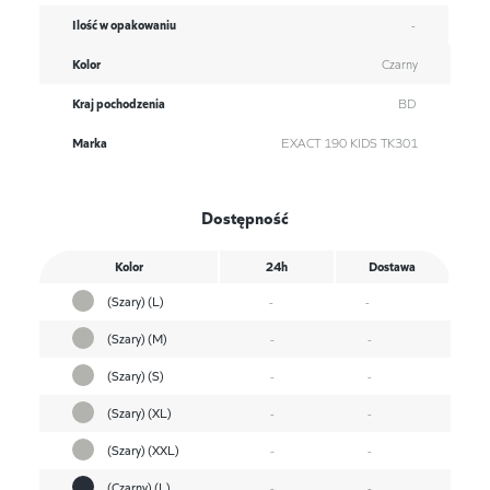
Ilość w opakowaniu
-
Kolor
Czarny
Kraj pochodzenia
BD
Marka
EXACT 190 KIDS TK301
Dostępność
Kolor
24h
Dostawa
(Szary) (L)
-
-
(Szary) (M)
-
-
(Szary) (S)
-
-
(Szary) (XL)
-
-
(Szary) (XXL)
-
-
(Czarny) (L)
-
-