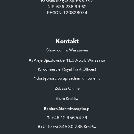
Fabryka Magika Sp. z o.o. sp.k.
NIP: 676-238-99-62
REGON: 120828074
Kontakt
Showroom w Warszawie
A:
Aleje Ujazdowskie 41,00-536 Warszawa
(Śródmieście, Royal Trakt Offices)
* dostępność po uprzednim umówieniu
Zobacz Online
Biuro Kraków
E:
biuro@fabrykamagika.pl
T:
+48 12 356 54 79
A:
Ul. Kacza 34A 30-735 Kraków