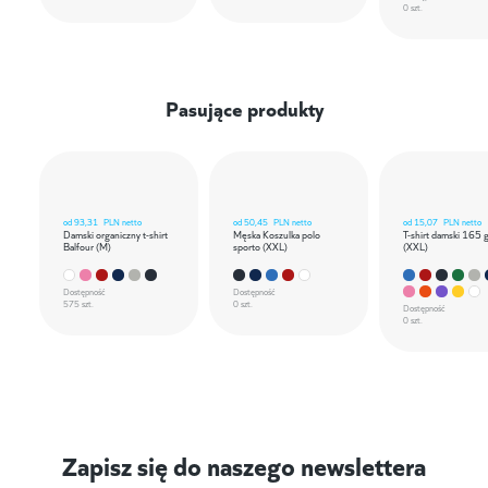
0 szt.
Pasujące produkty
od
93,31
PLN netto
od
50,45
PLN netto
od
15,07
PLN netto
Damski organiczny t-shirt
Męska Koszulka polo
T-shirt damski 165 
Balfour (M)
sporto (XXL)
(XXL)
Dostępność
Dostępność
575 szt.
0 szt.
Dostępność
0 szt.
Zapisz się do naszego newslettera