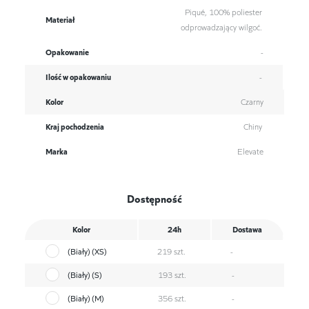
Piqué, 100% poliester
Materiał
odprowadzający wilgoć.
Opakowanie
-
Ilość w opakowaniu
-
Kolor
Czarny
Kraj pochodzenia
Chiny
Marka
Elevate
Dostępność
Kolor
24h
Dostawa
(Biały) (XS)
219 szt.
-
(Biały) (S)
193 szt.
-
(Biały) (M)
356 szt.
-