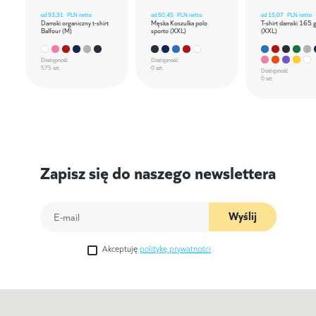
od
93,31
PLN netto
od
50,45
PLN netto
od
15,07
PLN netto
Damski organiczny t-shirt
Męska Koszulka polo
T-shirt damski 165 
Balfour (M)
sporto (XXL)
(XXL)
Dostępność
Dostępność
575 szt.
0 szt.
Dostępność
0 szt.
Zapisz się do naszego newslettera
Wyślij
Akceptuję
politykę prywatności