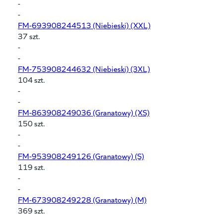
-
-
FM-693908244513
(Niebieski) (XXL)
37 szt.
-
-
FM-753908244632
(Niebieski) (3XL)
104 szt.
-
-
FM-863908249036
(Granatowy) (XS)
150 szt.
-
-
FM-953908249126
(Granatowy) (S)
119 szt.
-
-
FM-673908249228
(Granatowy) (M)
369 szt.
-