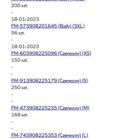
200 szt.
-
18-01-2023
FM-573908201645
(Biały) (3XL)
56 szt.
-
18-01-2023
FM-603908225096
(Czerwony) (XS)
150 szt.
-
-
FM-913908225179
(Czerwony) (S)
250 szt.
-
-
FM-473908225235
(Czerwony) (M)
168 szt.
-
-
FM-743908225353
(Czerwony) (L)