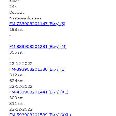
Kolor
24h
Dostawa
Następna dostawa
FM-733908201147
(Biały) (S)
193 szt.
-
-
FM-383908201281
(Biały) (M)
356 szt.
-
22-12-2022
FM-393908201380
(Biały) (L)
312 szt.
624 szt.
22-12-2022
FM-433908201441
(Biały) (XL)
300 szt.
311 szt.
22-12-2022
FM-593908201589
(Biały) (XXL)