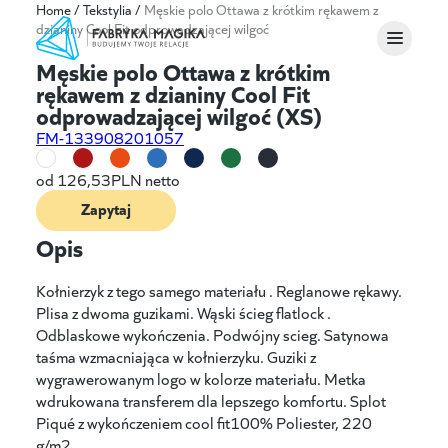
Home
/
Tekstylia
/
Męskie polo Ottawa z krótkim rękawem z
dzianiny Cool Fit odprowadzającej wilgoć
Męskie polo Ottawa z krótkim
rękawem z dzianiny Cool Fit
odprowadzającej wilgoć (XS)
FM-133908201057
od
126,53
PLN netto
Zapytaj
Opis
Kołnierzyk z tego samego materiału . Reglanowe rękawy.
Plisa z dwoma guzikami. Wąski ścieg flatlock .
Odblaskowe wykończenia. Podwójny scieg. Satynowa
taśma wzmacniająca w kołnierzyku. Guziki z
wygrawerowanym logo w kolorze materiału. Metka
wdrukowana transferem dla lepszego komfortu. Splot
Piqué z wykończeniem cool fit100% Poliester, 220
g/m2.