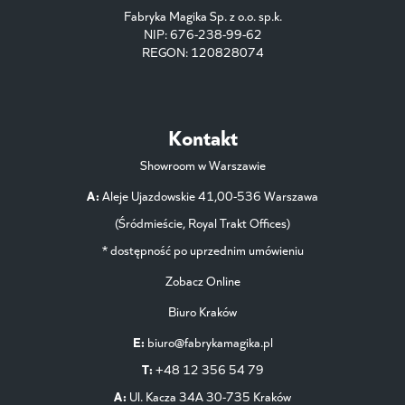
Fabryka Magika Sp. z o.o. sp.k.
NIP: 676-238-99-62
REGON: 120828074
Kontakt
Showroom w Warszawie
A:
Aleje Ujazdowskie 41,00-536 Warszawa
(Śródmieście, Royal Trakt Offices)
* dostępność po uprzednim umówieniu
Zobacz Online
Biuro Kraków
E:
biuro@fabrykamagika.pl
T:
+48 12 356 54 79
A:
Ul. Kacza 34A 30-735 Kraków