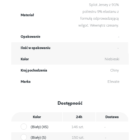
Splot Jersey z 91%
poliestru 9% elastanu z
Materiał
formułą odprowadzającą
wilgoć. Wewnątrz czesany.
Opakowanie
-
Ilość w opakowaniu
-
Kolor
Niebieski
Kraj pochodzenia
Chiny
Marka
Elevate
Dostępność
Kolor
24h
Dostawa
(Biały) (XS)
146 szt.
-
(Biały) (S)
150 szt.
-