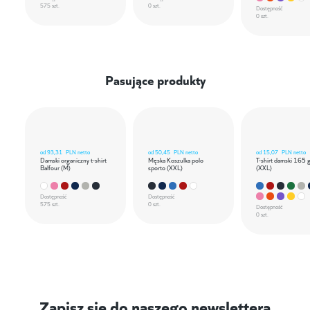
575 szt.
0 szt.
Dostępność
0 szt.
Pasujące produkty
od
93,31
PLN netto
od
50,45
PLN netto
od
15,07
PLN netto
Damski organiczny t-shirt
Męska Koszulka polo
T-shirt damski 165 
Balfour (M)
sporto (XXL)
(XXL)
Dostępność
Dostępność
575 szt.
0 szt.
Dostępność
0 szt.
Zapisz się do naszego newslettera