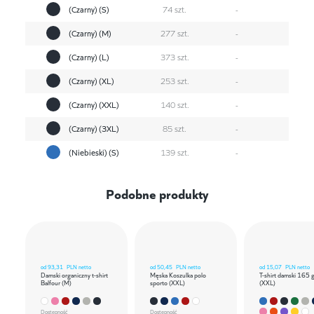
(Czarny) (S)
74 szt.
-
(Czarny) (M)
277 szt.
-
(Czarny) (L)
373 szt.
-
(Czarny) (XL)
253 szt.
-
(Czarny) (XXL)
140 szt.
-
(Czarny) (3XL)
85 szt.
-
(Niebieski) (S)
139 szt.
-
Podobne produkty
od
93,31
PLN netto
od
50,45
PLN netto
od
15,07
PLN netto
Damski organiczny t-shirt
Męska Koszulka polo
T-shirt damski 165 
Balfour (M)
sporto (XXL)
(XXL)
Dostępność
Dostępność