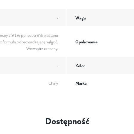
Waga
-
ersey z 91% poliestru 9% elastanu
Opakowanie
z formułą odprowadzającą wilgoć.
Wewnątrz czesany.
Kolor
-
Marka
Chiny
Dostępność