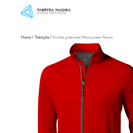
Home
/
Tekstylia
/
Kurtka polarowa Mani power fleece