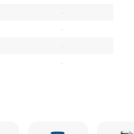
-
-
-
-