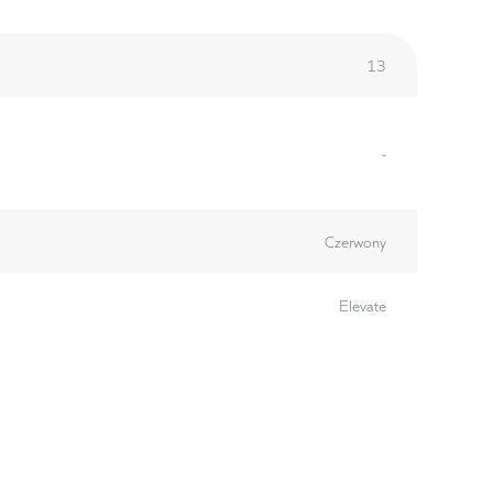
13
-
Czerwony
Elevate