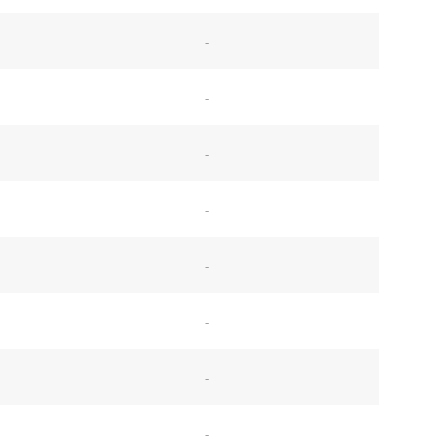
-
-
-
-
-
-
-
-