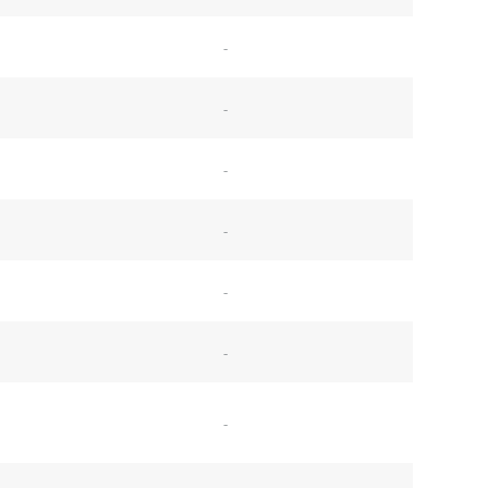
-
-
-
-
-
-
-