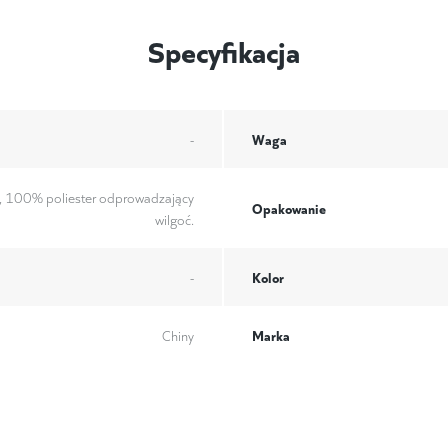
Specyfikacja
Waga
-
, 100% poliester odprowadzający
Opakowanie
wilgoć.
Kolor
-
Marka
Chiny