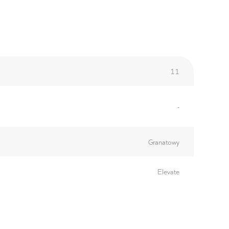
11
-
Granatowy
Elevate