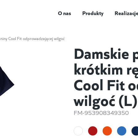
O nas
Produkty
Realizacj
iny Cool Fit odprowadzającej wilgoć
Damskie p
krótkim r
Cool Fit 
wilgoć (L)
FM-953908349350