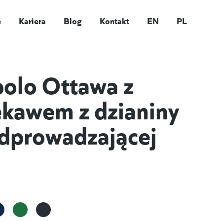
e
Kariera
Blog
Kontakt
EN
PL
olo Ottawa z
ękawem z dzianiny
odprowadzającej