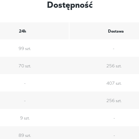
Dostępność
24h
Dostawa
99 szt.
-
70 szt.
256 szt.
-
407 szt.
-
256 szt.
9 szt.
-
89 szt.
-