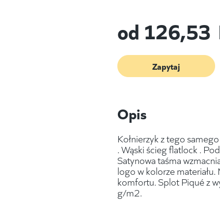
od
126,53
Zapytaj
Opis
Kołnierzyk z tego samego 
. Wąski ścieg flatlock . 
Satynowa taśma wzmacniaj
logo w kolorze materiału
komfortu. Splot Piqué z 
g/m2.