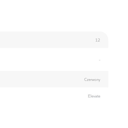
12
-
Czerwony
Elevate