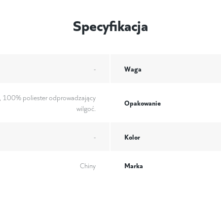
Specyfikacja
Waga
-
, 100% poliester odprowadzający
Opakowanie
wilgoć.
Kolor
-
Marka
Chiny