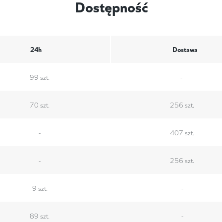
Dostępność
24h
Dostawa
99 szt.
-
70 szt.
256 szt.
-
407 szt.
-
256 szt.
9 szt.
-
89 szt.
-