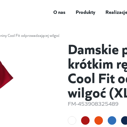
O nas
Produkty
Realizacj
iny Cool Fit odprowadzającej wilgoć
Damskie p
krótkim r
Cool Fit 
wilgoć (X
FM-453908325489