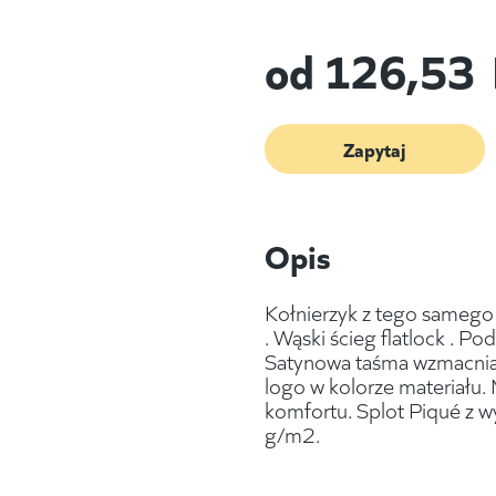
od
126,53
Zapytaj
Opis
Kołnierzyk z tego samego 
. Wąski ścieg flatlock . 
Satynowa taśma wzmacniaj
logo w kolorze materiału
komfortu. Splot Piqué z 
g/m2.