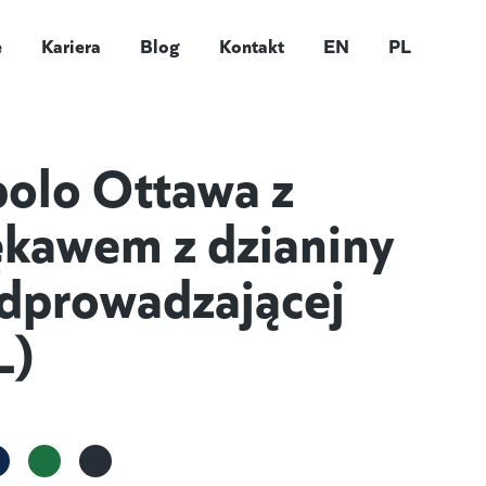
e
Kariera
Blog
Kontakt
EN
PL
olo Ottawa z
ękawem z dzianiny
odprowadzającej
L)