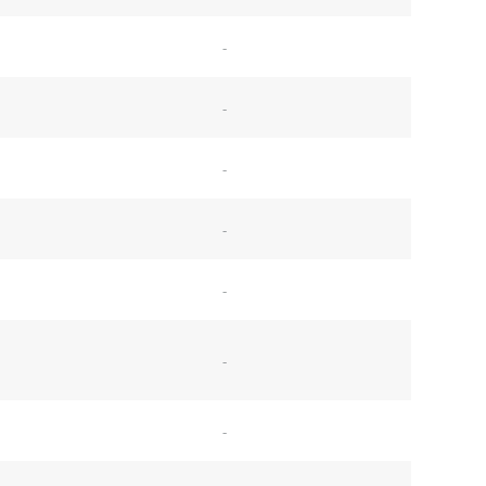
-
-
-
-
-
-
-