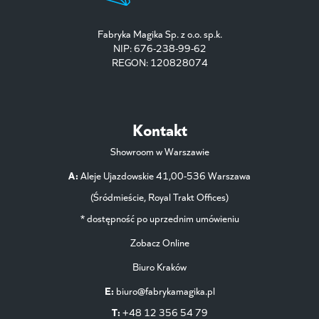
Fabryka Magika Sp. z o.o. sp.k.
NIP: 676-238-99-62
REGON: 120828074
Kontakt
Showroom w Warszawie
A:
Aleje Ujazdowskie 41,00-536 Warszawa
(Śródmieście, Royal Trakt Offices)
* dostępność po uprzednim umówieniu
Zobacz Online
Biuro Kraków
E:
biuro@fabrykamagika.pl
T:
+48 12 356 54 79