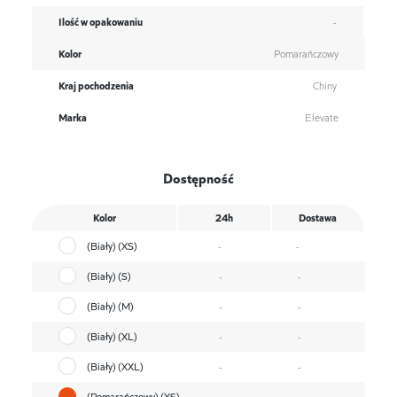
Ilość w opakowaniu
-
Kolor
Pomarańczowy
Kraj pochodzenia
Chiny
Marka
Elevate
Dostępność
Kolor
24h
Dostawa
(Biały) (XS)
-
-
(Biały) (S)
-
-
(Biały) (M)
-
-
(Biały) (XL)
-
-
(Biały) (XXL)
-
-
(Pomarańczowy) (XS)
-
-