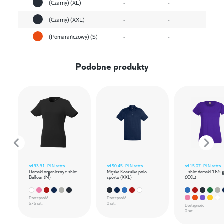
(Czarny) (XL)
-
-
(Czarny) (XXL)
-
-
(Pomarańczowy) (S)
-
-
Podobne produkty
od
93,31
PLN netto
od
50,45
PLN netto
od
15,07
PLN netto
Damski organiczny t-shirt
Męska Koszulka polo
T-shirt damski 165 
Balfour (M)
sporto (XXL)
(XXL)
Dostępność
Dostępność
575 szt.
0 szt.
Dostępność
0 szt.