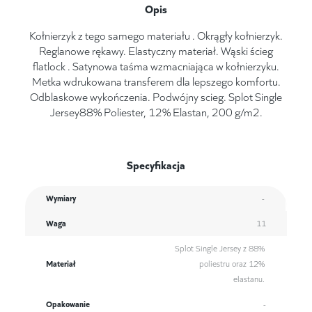
Opis
Kołnierzyk z tego samego materiału . Okrągły kołnierzyk.
Reglanowe rękawy. Elastyczny materiał. Wąski ścieg
flatlock . Satynowa taśma wzmacniająca w kołnierzyku.
Metka wdrukowana transferem dla lepszego komfortu.
Odblaskowe wykończenia. Podwójny scieg. Splot Single
Jersey88% Poliester, 12% Elastan, 200 g/m2.
Specyfikacja
Wymiary
-
Waga
11
Splot Single Jersey z 88%
Materiał
poliestru oraz 12%
elastanu.
Opakowanie
-