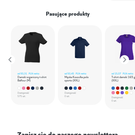
Pasujące produkty
od
93,31
PLN netto
od
50,45
PLN netto
od
15,07
PLN netto
Damski organiczny t-shirt
Męska Koszulka polo
T-shirt damski 165 
Balfour (M)
sporto (XXL)
(XXL)
Dostępność
Dostępność
575 szt.
0 szt.
Dostępność
0 szt.
Zapisz się do naszego newslettera