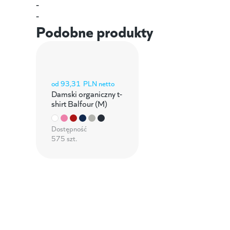
-
-
Podobne produkty
od
93,31
PLN netto
Damski organiczny t-
shirt Balfour (M)
Dostępność
575 szt.