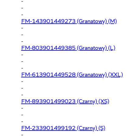
-
-
-
FM-143901449273
(Granatowy) (M)
-
-
-
FM-803901449385
(Granatowy) (L)
-
-
-
FM-613901449528
(Granatowy) (XXL)
-
-
-
FM-893901499023
(Czarny) (XS)
-
-
-
FM-233901499192
(Czarny) (S)
-