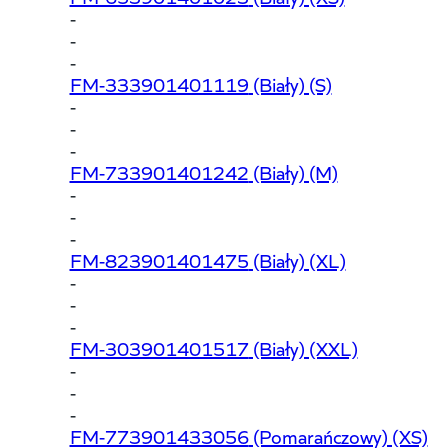
-
-
-
FM-333901401119
(Biały) (S)
-
-
-
FM-733901401242
(Biały) (M)
-
-
-
FM-823901401475
(Biały) (XL)
-
-
-
FM-303901401517
(Biały) (XXL)
-
-
-
FM-773901433056
(Pomarańczowy) (XS)