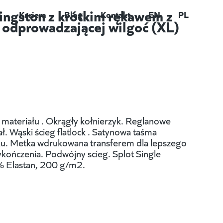
ingston z krótkim rękawem z
e
Kariera
Blog
Kontakt
EN
PL
t odprowadzającej wilgoć (XL)
 materiału . Okrągły kołnierzyk. Reglanowe
ł. Wąski ścieg flatlock . Satynowa taśma
ku. Metka wdrukowana transferem dla lepszego
ończenia. Podwójny scieg. Splot Single
% Elastan, 200 g/m2.