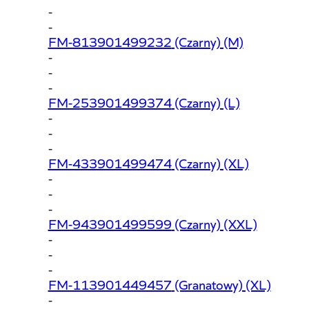
-
-
FM-813901499232
(Czarny) (M)
-
-
-
FM-253901499374
(Czarny) (L)
-
-
-
FM-433901499474
(Czarny) (XL)
-
-
-
FM-943901499599
(Czarny) (XXL)
-
-
-
FM-113901449457
(Granatowy) (XL)
-