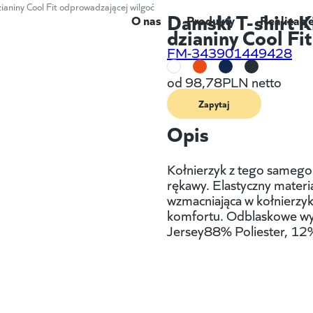
ianiny Cool Fit odprowadzającej wilgoć
Damski T-shirt K
O nas
Produkty
Realizacj
dzianiny Cool Fi
FM-343901449428
od
98,78
PLN netto
Zapytaj
Opis
Kołnierzyk z tego samego
rękawy. Elastyczny materia
wzmacniająca w kołnierzy
komfortu. Odblaskowe wyk
Jersey88% Poliester, 12