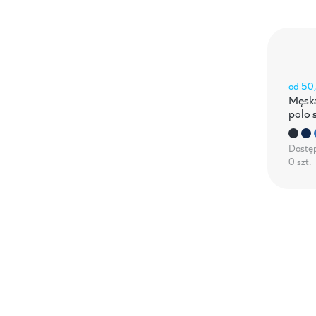
od
50
Męska
polo 
Dostę
0 szt.