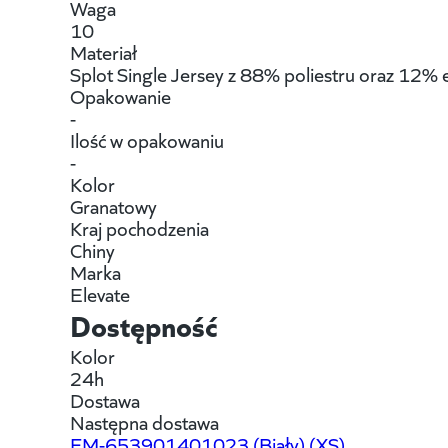
Waga
10
Materiał
Splot Single Jersey z 88% poliestru oraz 12% e
Opakowanie
-
Ilość w opakowaniu
-
Kolor
Granatowy
Kraj pochodzenia
Chiny
Marka
Elevate
Dostępność
Kolor
24h
Dostawa
Następna dostawa
FM-653901401023
(Biały) (XS)