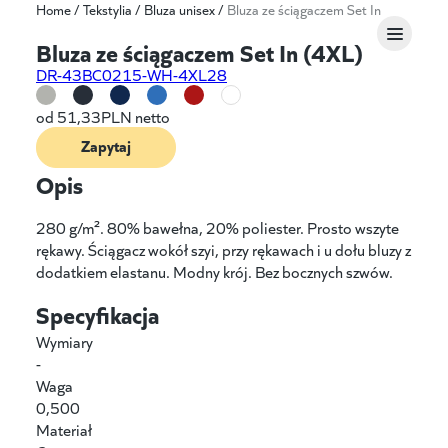
Home
/
Tekstylia
/
Bluza unisex
/
Bluza ze ściągaczem Set In
Bluza ze ściągaczem Set In (4XL)
DR-43BC0215-WH-4XL28
od
51,33
PLN netto
Zapytaj
Opis
280 g/m². 80% bawełna, 20% poliester. Prosto wszyte
rękawy. Ściągacz wokół szyi, przy rękawach i u dołu bluzy z
dodatkiem elastanu. Modny krój. Bez bocznych szwów.
Specyfikacja
Wymiary
-
Waga
0,500
Materiał