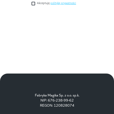
Akceptuję
politykę prywatności
Fabryka Magika Sp. z o.o. sp.k.
NIP: 676-238-99-62
REGON: 120828074