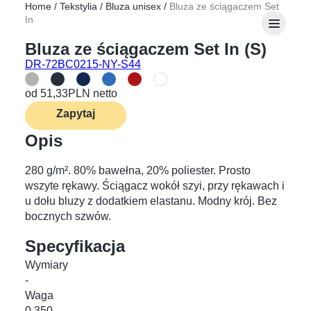
Home
/
Tekstylia
/
Bluza unisex
/
Bluza ze ściągaczem Set
In
Bluza ze ściągaczem Set In (S)
DR-72BC0215-NY-S44
od
51,33
PLN netto
Zapytaj
Opis
280 g/m². 80% bawełna, 20% poliester. Prosto
wszyte rękawy. Ściągacz wokół szyi, przy rękawach i
u dołu bluzy z dodatkiem elastanu. Modny krój. Bez
bocznych szwów.
Specyfikacja
Wymiary
-
Waga
0,350