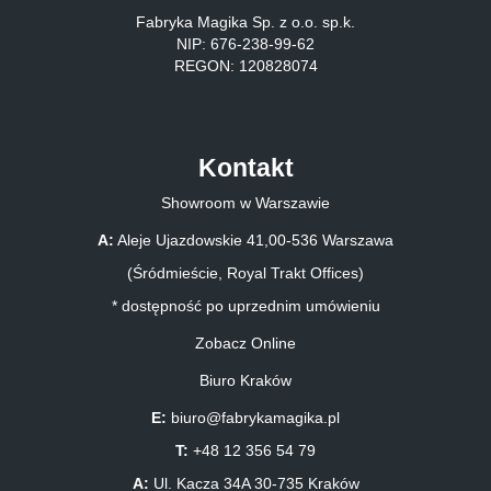
Fabryka Magika Sp. z o.o. sp.k.
NIP: 676-238-99-62
REGON: 120828074
Kontakt
Showroom w Warszawie
A:
Aleje Ujazdowskie 41,00-536 Warszawa
(Śródmieście, Royal Trakt Offices)
* dostępność po uprzednim umówieniu
Zobacz Online
Biuro Kraków
E:
biuro@fabrykamagika.pl
T:
+48 12 356 54 79
A:
Ul. Kacza 34A 30-735 Kraków