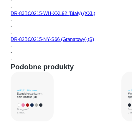
-
-
DR-83BC0215-WH-XXL92
(Biały) (XXL)
-
-
-
DR-82BC0215-NY-S66
(Granatowy) (S)
-
-
-
Podobne produkty
od
93,31
PLN netto
od
5
Damski organiczny t-
Mę
shirt Balfour (M)
spo
Dostępność
Dos
575 szt.
0 sz