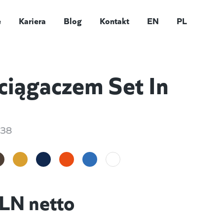
e
Kariera
Blog
Kontakt
EN
PL
ściągaczem Set In
L38
LN netto