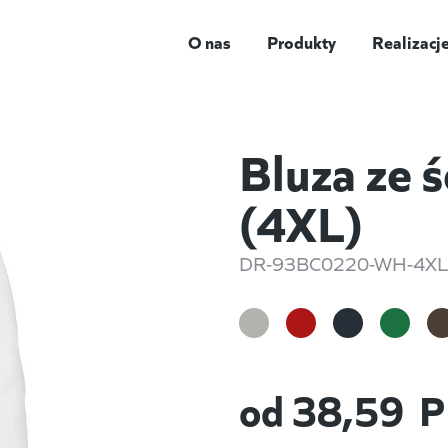
O nas
Produkty
Realizacj
Bluza ze 
(4XL)
DR-93BC0220-WH-4X
od
38,59
P