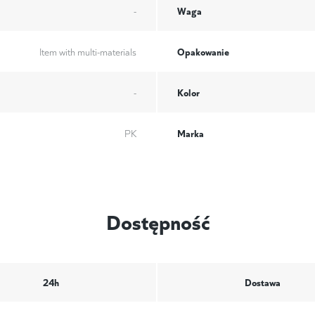
Waga
-
Opakowanie
Item with multi-materials
Kolor
-
Marka
PK
Dostępność
24h
Dostawa