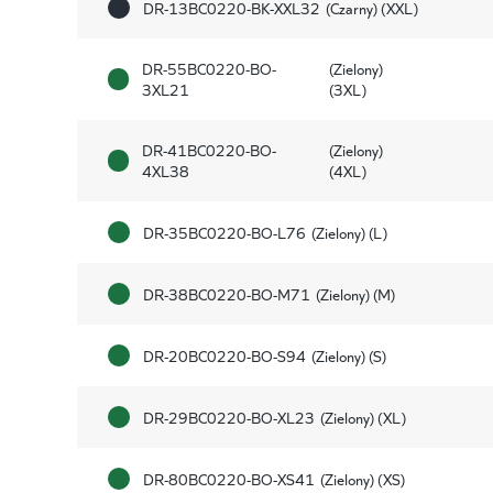
DR-13BC0220-BK-XXL32
(Czarny) (XXL)
DR-55BC0220-BO-
(Zielony)
3XL21
(3XL)
DR-41BC0220-BO-
(Zielony)
4XL38
(4XL)
DR-35BC0220-BO-L76
(Zielony) (L)
DR-38BC0220-BO-M71
(Zielony) (M)
DR-20BC0220-BO-S94
(Zielony) (S)
DR-29BC0220-BO-XL23
(Zielony) (XL)
DR-80BC0220-BO-XS41
(Zielony) (XS)