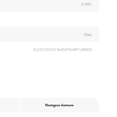
0,480
-
Biały
ID.202 50/50 SWEATSHIRT UNISEX
Następna dostawa