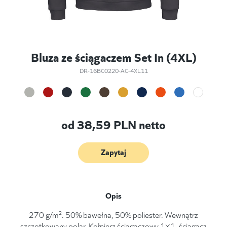
Bluza ze ściągaczem Set In (4XL)
DR-16BC0220-AC-4XL11
od
38,59
PLN netto
Zapytaj
Opis
270 g/m². 50% bawełna, 50% poliester. Wewnątrz
szczotkowany polar. Kołnierz ściągaczowy 1×1, ściągacz