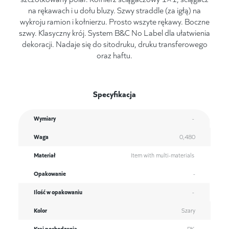
na rękawach i u dołu bluzy. Szwy straddle (za igłą) na
wykroju ramion i kołnierzu. Prosto wszyte rękawy. Boczne
szwy. Klasyczny krój. System B&C No Label dla ułatwienia
dekoracji. Nadaje się do sitodruku, druku transferowego
oraz haftu.
Specyfikacja
Wymiary
-
Waga
0,480
Materiał
Item with multi-materials
Opakowanie
-
Ilość w opakowaniu
-
Kolor
Szary
Kraj pochodzenia
PK