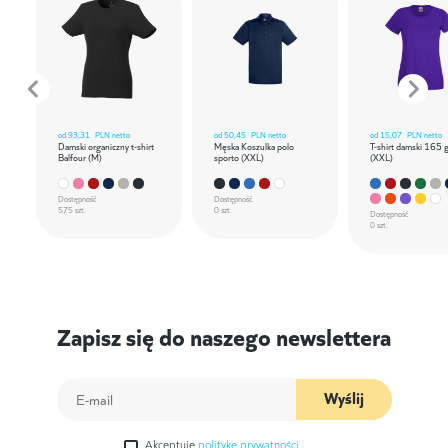
od
93,31
PLN netto
od
50,45
PLN netto
od
15,07
PLN netto
Damski organiczny t-shirt
Męska Koszulka polo
T-shirt damski 165 
Balfour (M)
sporto (XXL)
(XXL)
Dostępność
Dostępność
575 szt.
0 szt.
Dostępność
0 szt.
Zapisz się do naszego newslettera
Wyślij
Akceptuję
politykę prywatności