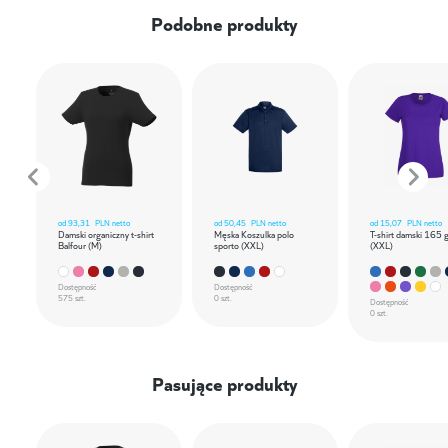
Podobne produkty
od
93,31
PLN netto
od
50,45
PLN netto
od
15,07
PLN netto
Damski organiczny t-shirt
Męska Koszulka polo
T-shirt damski 165 
Balfour (M)
sporto (XXL)
(XXL)
Dostępność
Dostępność
575 szt.
0 szt.
Dostępność
0 szt.
Pasujące produkty