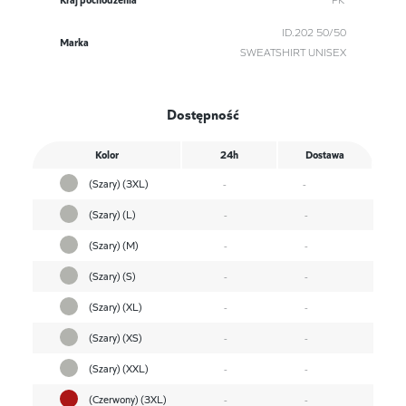
ID.202 50/50
Marka
SWEATSHIRT UNISEX
Dostępność
Kolor
24h
Dostawa
(Szary) (3XL)
-
-
(Szary) (L)
-
-
(Szary) (M)
-
-
(Szary) (S)
-
-
(Szary) (XL)
-
-
(Szary) (XS)
-
-
(Szary) (XXL)
-
-
(Czerwony) (3XL)
-
-