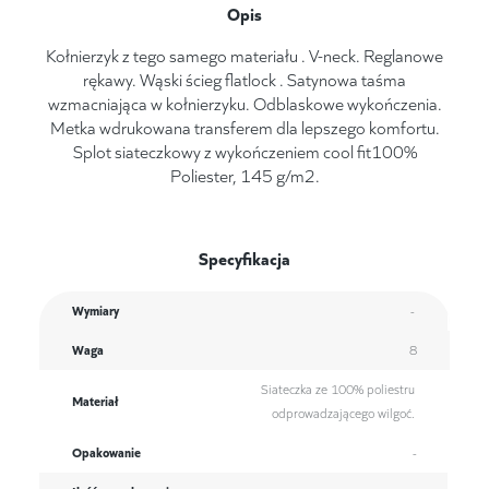
Opis
Kołnierzyk z tego samego materiału . V-neck. Reglanowe
rękawy. Wąski ścieg flatlock . Satynowa taśma
wzmacniająca w kołnierzyku. Odblaskowe wykończenia.
Metka wdrukowana transferem dla lepszego komfortu.
Splot siateczkowy z wykończeniem cool fit100%
Poliester, 145 g/m2.
Specyfikacja
Wymiary
-
Waga
8
Siateczka ze 100% poliestru
Materiał
odprowadzającego wilgoć.
Opakowanie
-