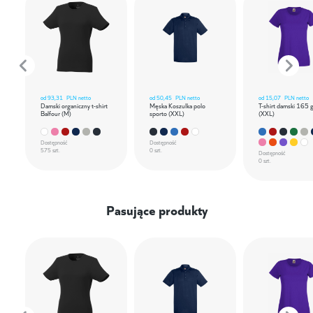
od
93,31
PLN netto
od
50,45
PLN netto
od
15,07
PLN netto
Damski organiczny t-shirt
Męska Koszulka polo
T-shirt damski 165 
Balfour (M)
sporto (XXL)
(XXL)
Dostępność
Dostępność
575 szt.
0 szt.
Dostępność
0 szt.
Pasujące produkty