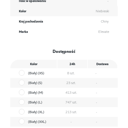
Ilość w opakowaniu
-
Kolor
Niebieski
Kraj pochodzenia
Chiny
Marka
Elevate
Dostępność
Kolor
24h
Dostawa
(Biały) (XS)
8 szt.
-
(Biały) (S)
23 szt.
-
(Biały) (M)
413 szt.
-
(Biały) (L)
747 szt.
-
(Biały) (XL)
213 szt.
-
(Biały) (XXL)
-
-