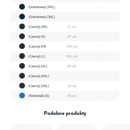
(Granatowy) (XXL)
-
-
(Granatowy) (3XL)
-
-
(Czarny) (XS)
41 szt.
-
(Czarny) (S)
27 szt.
-
(Czarny) (M)
595 szt.
-
(Czarny) (L)
952 szt.
-
(Czarny) (XL)
85 szt.
-
(Czarny) (XXL)
-
-
(Czarny) (3XL)
10 szt.
-
(Niebieski) (S)
40 szt.
-
Podobne produkty