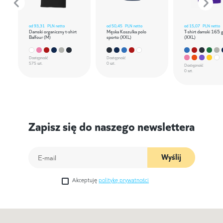
od
93,31
PLN netto
od
50,45
PLN netto
od
15,07
PLN netto
Damski organiczny t-shirt
Męska Koszulka polo
T-shirt damski 165 
Balfour (M)
sporto (XXL)
(XXL)
Dostępność
Dostępność
575 szt.
0 szt.
Dostępność
0 szt.
Zapisz się do naszego newslettera
Wyślij
Akceptuję
politykę prywatności