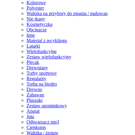
Kolorowe
Polyester
Walizka na przybory do pisania / malowan
Nie tkany
Kosmetyczka
Obcinacze
Inne
Material z recyklingu
Latarki
Wielofunkcyjne
Zestaw wielofunkcyjny
Plecak
Drewniany
Torby sportowe
Regularny
Torba na biodro
Drewno
Zabawne
Pluszaki
Zestaw upominkowy
Aparat
Juta
Odtwarzacz mp3
Cienkopis
Walizka / zestaw