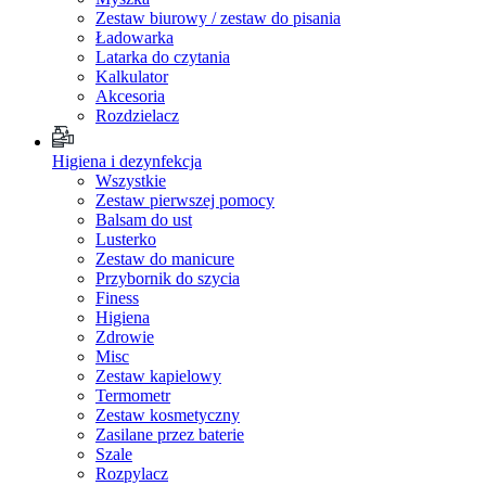
Zestaw biurowy / zestaw do pisania
Ładowarka
Latarka do czytania
Kalkulator
Akcesoria
Rozdzielacz
Higiena i dezynfekcja
Wszystkie
Zestaw pierwszej pomocy
Balsam do ust
Lusterko
Zestaw do manicure
Przybornik do szycia
Finess
Higiena
Zdrowie
Misc
Zestaw kapielowy
Termometr
Zestaw kosmetyczny
Zasilane przez baterie
Szale
Rozpylacz