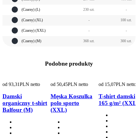
(Czarny) (L)
230 szt.
-
(Czarny) (XL)
-
100 szt.
(Czarny) (XXL)
-
-
(Czarny) (M)
368 szt.
300 szt.
Podobne produkty
od
93,31
PLN netto
od
50,45
PLN netto
od
15,07
PLN netto
Damski
Męska Koszulka
T-shirt damski
organiczny t-shirt
polo sporto
165 g/m² (XXL
Balfour (M)
(XXL)