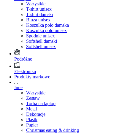
Wszystkie
T-shirt unisex
T-shirt damski
Bluza unisex
Koszulka polo damska
Koszulka polo unisex
Spodnie unisex
Softshell damski
Softshell unisex
Podróżne
Elektronika
Produkty markowe
Inne
Wszystkie
Zestaw
Torba na laptop
Metal
Dekoracje
Plastk
Papier
Christmas eating & drinking