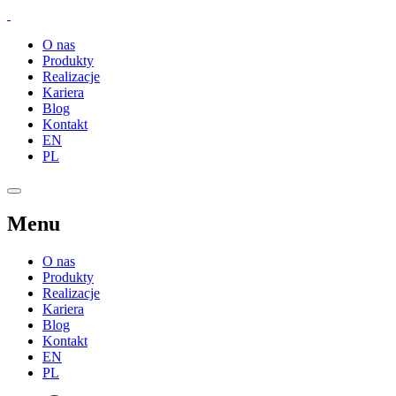
O nas
Produkty
Realizacje
Kariera
Blog
Kontakt
EN
PL
Menu
O nas
Produkty
Realizacje
Kariera
Blog
Kontakt
EN
PL