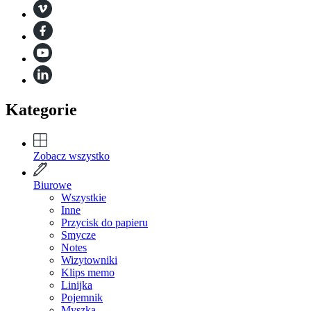
Kategorie
Zobacz wszystko
Biurowe
Wszystkie
Inne
Przycisk do papieru
Smycze
Notes
Wizytowniki
Klips memo
Linijka
Pojemnik
Myszka