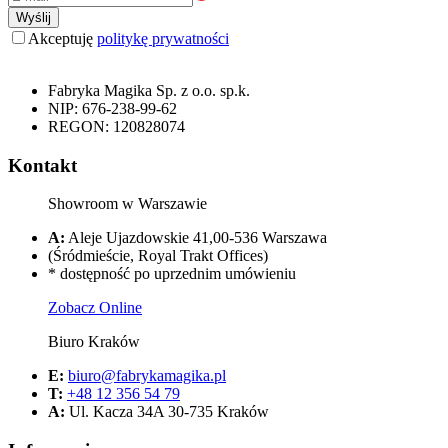
Wyślij
Akceptuję
politykę prywatności
Fabryka Magika Sp. z o.o. sp.k.
NIP: 676-238-99-62
REGON: 120828074
Kontakt
Showroom w Warszawie
A:
Aleje Ujazdowskie 41,00-536 Warszawa
(Śródmieście, Royal Trakt Offices)
* dostępność po uprzednim umówieniu
Zobacz Online
Biuro Kraków
E:
biuro@fabrykamagika.pl
T:
+48 12 356 54 79
A:
Ul. Kacza 34A 30-735 Kraków