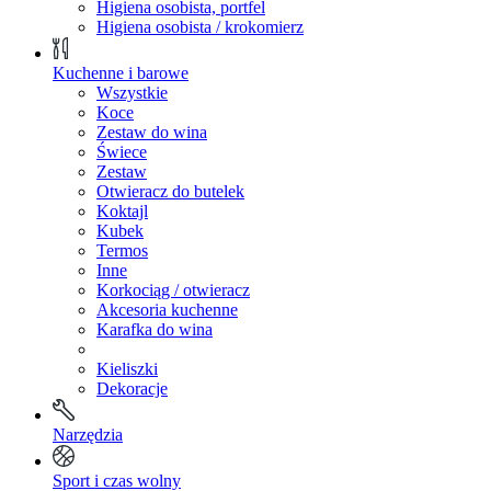
Higiena osobista, portfel
Higiena osobista / krokomierz
Kuchenne i barowe
Wszystkie
Koce
Zestaw do wina
Świece
Zestaw
Otwieracz do butelek
Koktajl
Kubek
Termos
Inne
Korkociąg / otwieracz
Akcesoria kuchenne
Karafka do wina
Kieliszki
Dekoracje
Narzędzia
Sport i czas wolny