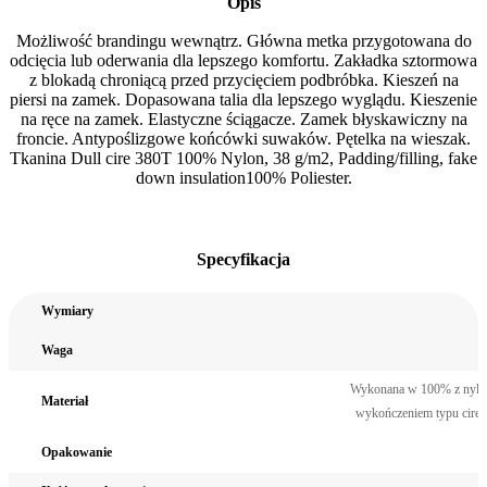
Opis
Możliwość brandingu wewnątrz. Główna metka przygotowana do
odcięcia lub oderwania dla lepszego komfortu. Zakładka sztormowa
z blokadą chroniącą przed przycięciem podbróbka. Kieszeń na
piersi na zamek. Dopasowana talia dla lepszego wyglądu. Kieszenie
na ręce na zamek. Elastyczne ściągacze. Zamek błyskawiczny na
froncie. Antypoślizgowe końcówki suwaków. Pętelka na wieszak.
Tkanina Dull cire 380T 100% Nylon, 38 g/m2, Padding/filling, fake
down insulation100% Poliester.
Specyfikacja
Wymiary
Waga
Wykonana w 100% z nylo
Materiał
wykończeniem typu cire
Opakowanie