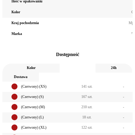
Ilość w opakowaniu
Kolor
Cz
Kraj pochodzenia
Mja
Marka
El
Dostępność
Kolor
24h
Dostawa
(Czerwony) (XS)
141 szt.
-
(Czerwony) (S)
167 szt.
-
(Czerwony) (M)
210 szt.
-
(Czerwony) (L)
18 szt.
-
(Czerwony) (XL)
122 szt.
-