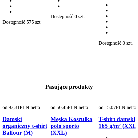
Dostępność
0 szt.
Dostępność
575 szt.
Dostępność
0 szt.
Pasujące produkty
od
93,31
PLN netto
od
50,45
PLN netto
od
15,07
PLN netto
Damski
Męska Koszulka
T-shirt damski
organiczny t-shirt
polo sporto
165 g/m² (XXL
Balfour (M)
(XXL)