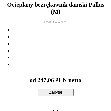
Ocieplany bezrękawnik damski Pallas
(M)
FM-833943499293
od
247,06
PLN netto
Zapytaj