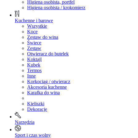
Higiena osobista, portfel
Higiena osobista / krokomierz
Kuchenne i barowe
Wszystkie
Koce
Zestaw do wina
Świece
Zestaw
Otwieracz do butelek
Koktajl
Kubek
Termos
Inne
Korkociąg / otwieracz
Akcesoria kuchenne
Karafka do wina
Kieliszki
Dekoracje
Narzędzia
Sport i czas wolny