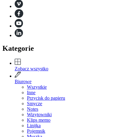
Kategorie
Zobacz wszystko
Biurowe
Wszystkie
Inne
Przycisk do papieru
Smycze
Notes
Wizytowniki
Klips memo
Linijka
Pojemnik
Myszka