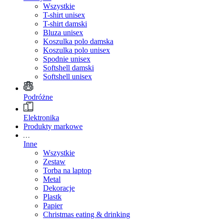
Wszystkie
T-shirt unisex
T-shirt damski
Bluza unisex
Koszulka polo damska
Koszulka polo unisex
Spodnie unisex
Softshell damski
Softshell unisex
Podróżne
Elektronika
Produkty markowe
Inne
Wszystkie
Zestaw
Torba na laptop
Metal
Dekoracje
Plastk
Papier
Christmas eating & drinking