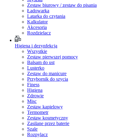
Zestaw biurowy / zestaw do pisania
Ładowarka
Latarka do czytania
Kalkulator
Akcesoria
Rozdzielacz
Higiena i dezynfekcja
Wszystkie
Zestaw pierwszej pomocy
Balsam do ust
Lusterko
Zestaw do manicure
Przybornik do szycia
Finess
Higiena
Zdrowie
Misc
Zestaw kapielowy
Termometr
Zestaw kosmetyczny
Zasilane przez baterie
Szale
Rozpylacz