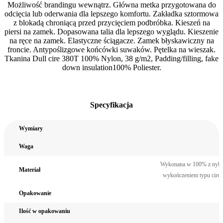
Możliwość brandingu wewnątrz. Główna metka przygotowana do
odcięcia lub oderwania dla lepszego komfortu. Zakładka sztormowa
z blokadą chroniącą przed przycięciem podbróbka. Kieszeń na
piersi na zamek. Dopasowana talia dla lepszego wyglądu. Kieszenie
na ręce na zamek. Elastyczne ściągacze. Zamek błyskawiczny na
froncie. Antypoślizgowe końcówki suwaków. Pętelka na wieszak.
Tkanina Dull cire 380T 100% Nylon, 38 g/m2, Padding/filling, fake
down insulation100% Poliester.
Specyfikacja
Wymiary
Waga
Wykonana w 100% z nylo
Materiał
wykończeniem typu cire
Opakowanie
Ilość w opakowaniu