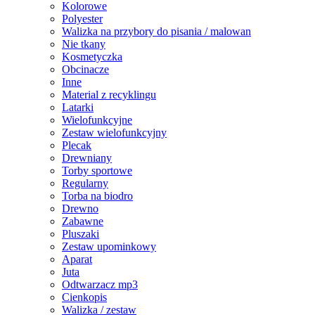
Kolorowe
Polyester
Walizka na przybory do pisania / malowan
Nie tkany
Kosmetyczka
Obcinacze
Inne
Material z recyklingu
Latarki
Wielofunkcyjne
Zestaw wielofunkcyjny
Plecak
Drewniany
Torby sportowe
Regularny
Torba na biodro
Drewno
Zabawne
Pluszaki
Zestaw upominkowy
Aparat
Juta
Odtwarzacz mp3
Cienkopis
Walizka / zestaw