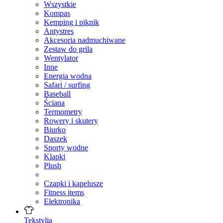
Wszystkie
Kompas
Kemping i piknik
Antystres
Akcesoria nadmuchiwane
Zestaw do grila
Wentylator
Inne
Energia wodna
Safari / surfing
Baseball
Ściana
Termometry
Rowery i skutery
Biurko
Daszek
Sporty wodne
Klapki
Plush
Czapki i kapelusze
Fitness items
Elektronika
Tekstylia