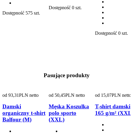
Dostępność
0 szt.
Dostępność
575 szt.
Dostępność
0 szt.
Pasujące produkty
od
93,31
PLN netto
od
50,45
PLN netto
od
15,07
PLN netto
Damski
Męska Koszulka
T-shirt damski
organiczny t-shirt
polo sporto
165 g/m² (XXL
Balfour (M)
(XXL)