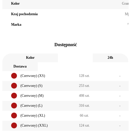
Kolor
Grana
Kraj pochodzenia
Mja
Marka
El
Dostępność
Kolor
24h
Dostawa
(Czerwony) (XS)
128 szt.
-
(Czerwony) (S)
253 szt.
-
(Czerwony) (M)
498 szt.
-
(Czerwony) (L)
316 szt.
-
(Czerwony) (XL)
66 szt.
-
(Czerwony) (XXL)
124 szt.
-