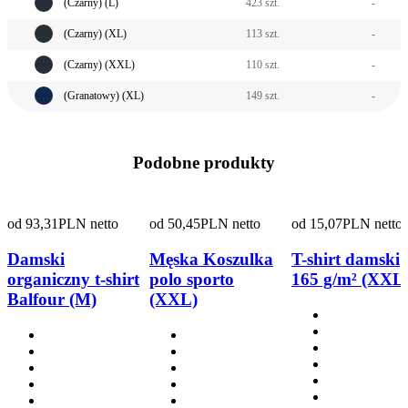
(Czarny) (L)
423 szt.
-
(Czarny) (XL)
113 szt.
-
(Czarny) (XXL)
110 szt.
-
(Granatowy) (XL)
149 szt.
-
Podobne produkty
od
93,31
PLN netto
od
50,45
PLN netto
od
15,07
PLN netto
Damski
Męska Koszulka
T-shirt damski
organiczny t-shirt
polo sporto
165 g/m² (XXL
Balfour (M)
(XXL)