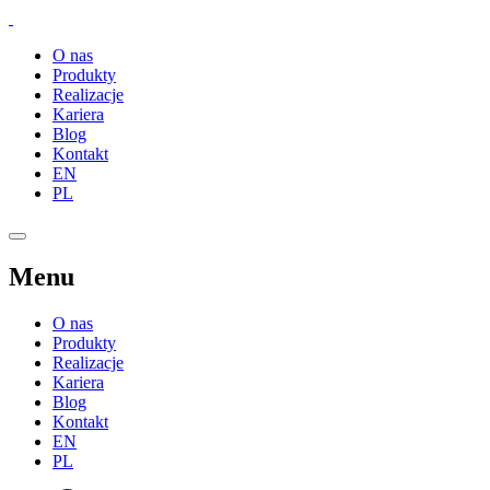
O nas
Produkty
Realizacje
Kariera
Blog
Kontakt
EN
PL
Menu
O nas
Produkty
Realizacje
Kariera
Blog
Kontakt
EN
PL