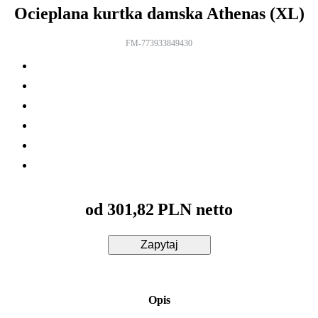
Ocieplana kurtka damska Athenas (XL)
FM-773933849430
od
301,82
PLN netto
Zapytaj
Opis