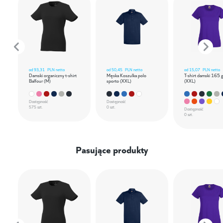
od
93,31
PLN netto
od
50,45
PLN netto
od
15,07
PLN netto
Damski organiczny t-shirt
Męska Koszulka polo
T-shirt damski 165 
Balfour (M)
sporto (XXL)
(XXL)
Dostępność
Dostępność
575 szt.
0 szt.
Dostępność
0 szt.
Pasujące produkty