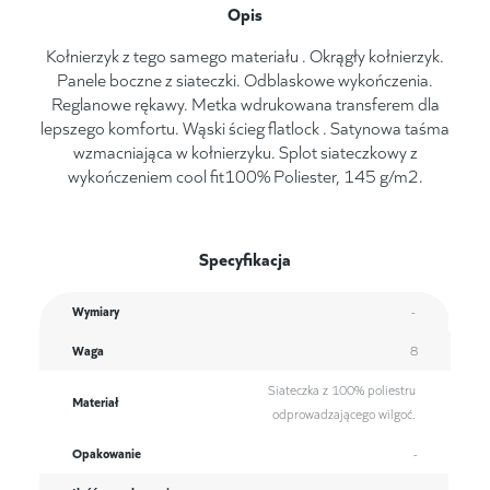
Opis
Kołnierzyk z tego samego materiału . Okrągły kołnierzyk.
Panele boczne z siateczki. Odblaskowe wykończenia.
Reglanowe rękawy. Metka wdrukowana transferem dla
lepszego komfortu. Wąski ścieg flatlock . Satynowa taśma
wzmacniająca w kołnierzyku. Splot siateczkowy z
wykończeniem cool fit100% Poliester, 145 g/m2.
Specyfikacja
Wymiary
-
Waga
8
Siateczka z 100% poliestru
Materiał
odprowadzającego wilgoć.
Opakowanie
-