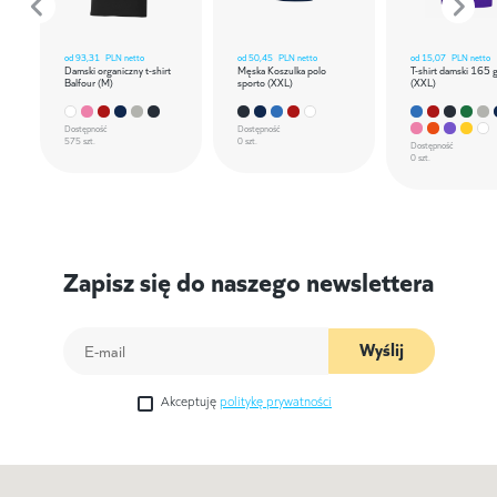
od
93,31
PLN netto
od
50,45
PLN netto
od
15,07
PLN netto
Damski organiczny t-shirt
Męska Koszulka polo
T-shirt damski 165 
Balfour (M)
sporto (XXL)
(XXL)
Dostępność
Dostępność
575 szt.
0 szt.
Dostępność
0 szt.
Zapisz się do naszego newslettera
Wyślij
Akceptuję
politykę prywatności