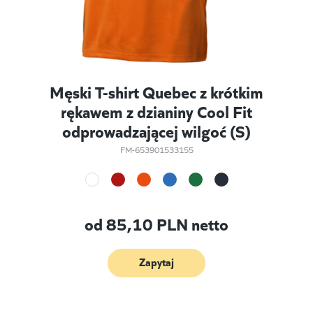
Męski T-shirt Quebec z krótkim
rękawem z dzianiny Cool Fit
odprowadzającej wilgoć (S)
FM-653901533155
od
85,10
PLN netto
Zapytaj