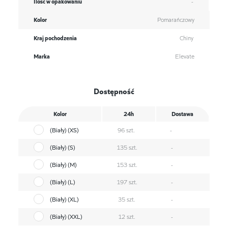
Ilość w opakowaniu
-
Kolor
Pomarańczowy
Kraj pochodzenia
Chiny
Marka
Elevate
Dostępność
Kolor
24h
Dostawa
(Biały) (XS)
96 szt.
-
(Biały) (S)
135 szt.
-
(Biały) (M)
153 szt.
-
(Biały) (L)
197 szt.
-
(Biały) (XL)
35 szt.
-
(Biały) (XXL)
12 szt.
-