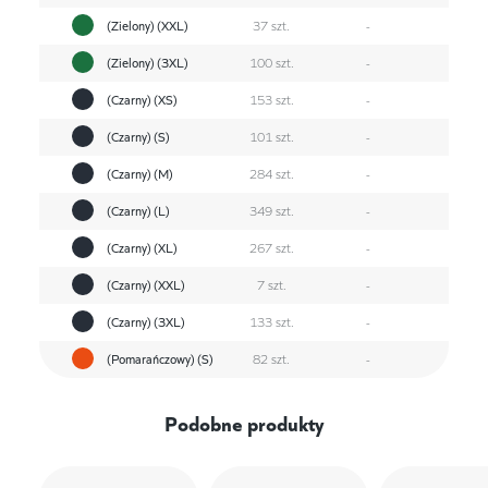
(Zielony) (XXL)
37 szt.
-
(Zielony) (3XL)
100 szt.
-
(Czarny) (XS)
153 szt.
-
(Czarny) (S)
101 szt.
-
(Czarny) (M)
284 szt.
-
(Czarny) (L)
349 szt.
-
(Czarny) (XL)
267 szt.
-
(Czarny) (XXL)
7 szt.
-
(Czarny) (3XL)
133 szt.
-
(Pomarańczowy) (S)
82 szt.
-
Podobne produkty