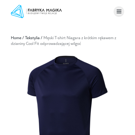
Home
/
Tekstylia
/
Męski T-shirt Niagara z krótkim rękawem z
dzianiny Cool Fit odprowadzającej wilgoć