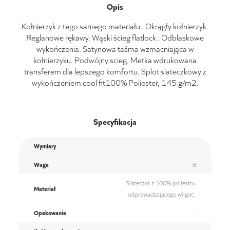
Opis
Kołnierzyk z tego samego materiału . Okrągły kołnierzyk.
Reglanowe rękawy. Wąski ścieg flatlock . Odblaskowe
wykończenia. Satynowa taśma wzmacniająca w
kołnierzyku. Podwójny scieg. Metka wdrukowana
transferem dla lepszego komfortu. Splot siateczkowy z
wykończeniem cool fit100% Poliester, 145 g/m2.
Specyfikacja
Wymiary
-
Waga
8
Siateczka z 100% poliestru
Materiał
odprowadzającego wilgoć.
Opakowanie
-