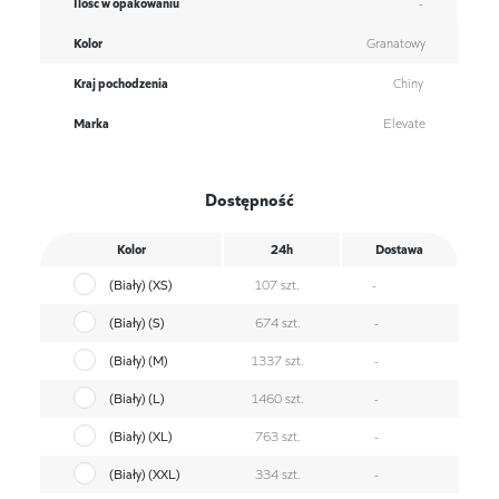
Ilość w opakowaniu
-
Kolor
Granatowy
Kraj pochodzenia
Chiny
Marka
Elevate
Dostępność
Kolor
24h
Dostawa
(Biały) (XS)
107 szt.
-
(Biały) (S)
674 szt.
-
(Biały) (M)
1337 szt.
-
(Biały) (L)
1460 szt.
-
(Biały) (XL)
763 szt.
-
(Biały) (XXL)
334 szt.
-