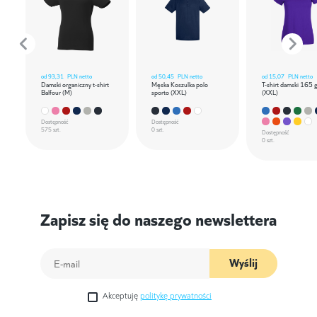
od
93,31
PLN netto
od
50,45
PLN netto
od
15,07
PLN netto
Damski organiczny t-shirt
Męska Koszulka polo
T-shirt damski 165 
Balfour (M)
sporto (XXL)
(XXL)
Dostępność
Dostępność
575 szt.
0 szt.
Dostępność
0 szt.
Zapisz się do naszego newslettera
Wyślij
Akceptuję
politykę prywatności