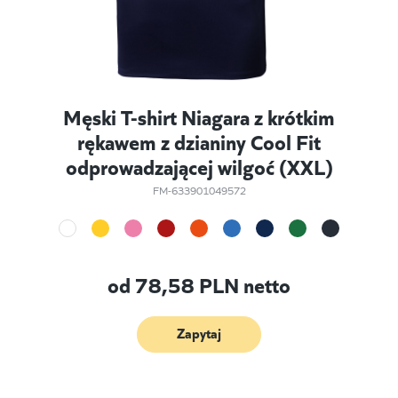
Męski T-shirt Niagara z krótkim
rękawem z dzianiny Cool Fit
odprowadzającej wilgoć (XXL)
FM-633901049572
od
78,58
PLN netto
Zapytaj