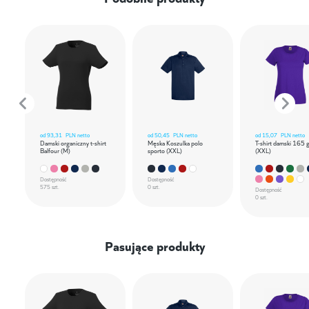
od
93,31
PLN netto
od
50,45
PLN netto
od
15,07
PLN netto
Damski organiczny t-shirt
Męska Koszulka polo
T-shirt damski 165 
Balfour (M)
sporto (XXL)
(XXL)
Dostępność
Dostępność
575 szt.
0 szt.
Dostępność
0 szt.
Pasujące produkty