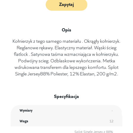
Zapytaj
Opis
Kołnierzyk z tego samego materiału . Okrągły kołnierzyk.
Reglanowe rękawy. Elastyczny materiał. Wąski ścieg
flatlock . Satynowa taśma wzmacniająca w kołnierzyku.
Podwójny scieg. Odblaskowe wykończenia. Metka
wdrukowana transferem dla lepszego komfortu. Splot
Single Jersey88% Poliester, 12% Elastan, 200 g/m2.
Specyfikacja
Wymiary
-
Waga
12
Splot Single Jersey z 88%