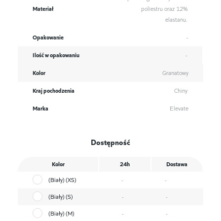
Materiał
poliestru oraz 12%
elastanu.
Opakowanie
-
Ilość w opakowaniu
-
Kolor
Granatowy
Kraj pochodzenia
Chiny
Marka
Elevate
Dostępność
Kolor
24h
Dostawa
(Biały) (XS)
-
-
(Biały) (S)
-
-
(Biały) (M)
-
-