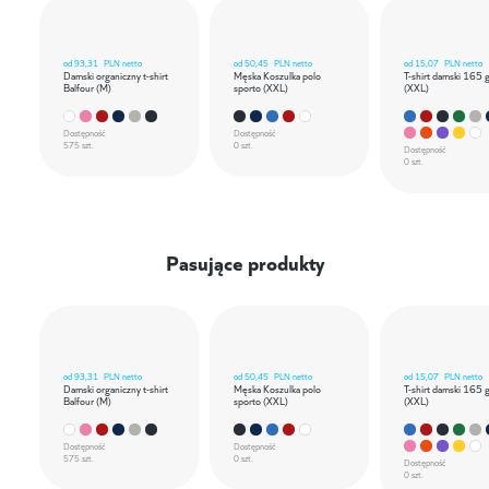
od
93,31
PLN netto
od
50,45
PLN netto
od
15,07
PLN netto
Damski organiczny t-shirt
Męska Koszulka polo
T-shirt damski 165 
Balfour (M)
sporto (XXL)
(XXL)
Dostępność
Dostępność
575 szt.
0 szt.
Dostępność
0 szt.
Pasujące produkty
od
93,31
PLN netto
od
50,45
PLN netto
od
15,07
PLN netto
Damski organiczny t-shirt
Męska Koszulka polo
T-shirt damski 165 
Balfour (M)
sporto (XXL)
(XXL)
Dostępność
Dostępność
575 szt.
0 szt.
Dostępność
0 szt.