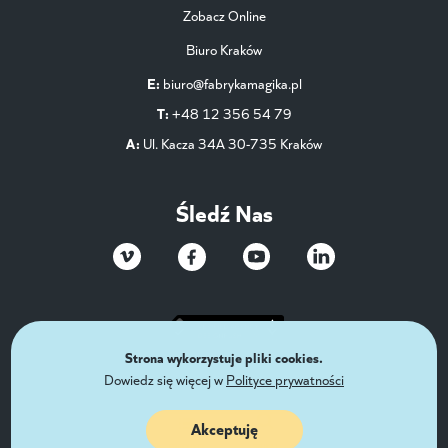
Zobacz Online
Biuro Kraków
E:
biuro@fabrykamagika.pl
T:
+48 12 356 54 79
A:
Ul. Kacza 34A 30-735 Kraków
Śledź Nas
Strona wykorzystuje pliki cookies.
Dowiedz się więcej w
Polityce prywatności
Akceptuję
HOME
PRODUKTY
SZUKAJ
KONTAKT