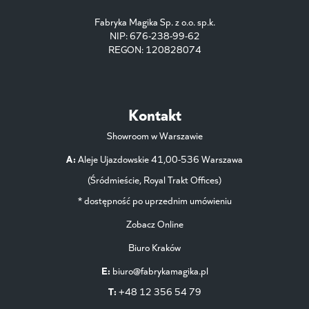
Fabryka Magika Sp. z o.o. sp.k.
NIP: 676-238-99-62
REGON: 120828074
Kontakt
Showroom w Warszawie
A:
Aleje Ujazdowskie 41,00-536 Warszawa
(Śródmieście, Royal Trakt Offices)
* dostępność po uprzednim umówieniu
Zobacz Online
Biuro Kraków
E:
biuro@fabrykamagika.pl
T:
+48 12 356 54 79