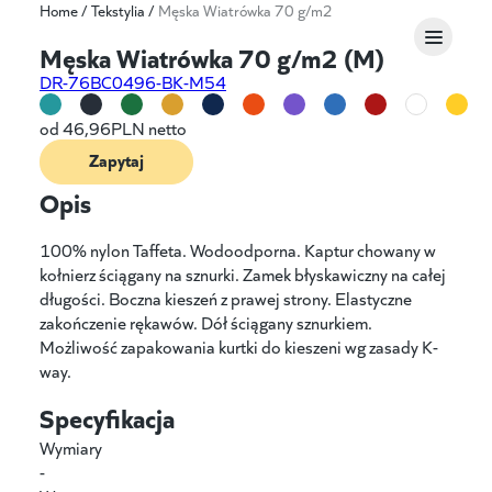
Home
/
Tekstylia
/
Męska Wiatrówka 70 g/m2
Męska Wiatrówka 70 g/m2 (M)
DR-76BC0496-BK-M54
od
46,96
PLN netto
Zapytaj
Opis
100% nylon Taffeta. Wodoodporna. Kaptur chowany w
kołnierz ściągany na sznurki. Zamek błyskawiczny na całej
długości. Boczna kieszeń z prawej strony. Elastyczne
zakończenie rękawów. Dół ściągany sznurkiem.
Możliwość zapakowania kurtki do kieszeni wg zasady K-
way.
Specyfikacja
Wymiary
-