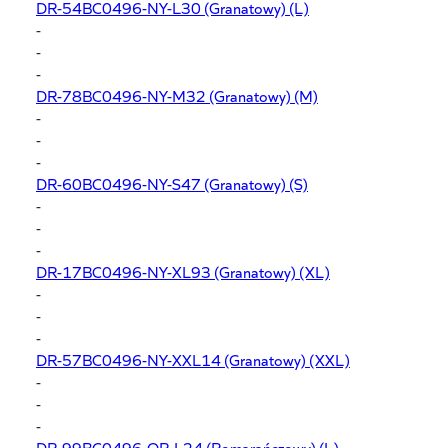
DR-54BC0496-NY-L30
(Granatowy) (L)
-
-
-
DR-78BC0496-NY-M32
(Granatowy) (M)
-
-
-
DR-60BC0496-NY-S47
(Granatowy) (S)
-
-
-
DR-17BC0496-NY-XL93
(Granatowy) (XL)
-
-
-
DR-57BC0496-NY-XXL14
(Granatowy) (XXL)
-
-
-
DR-99BC0496-OR-L24
(Pomarańczowy) (L)