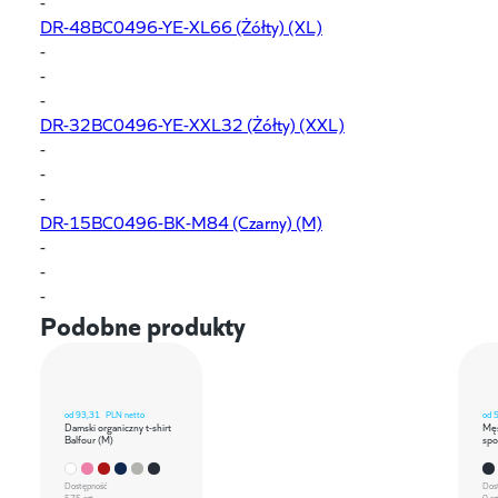
-
DR-48BC0496-YE-XL66
(Żółty) (XL)
-
-
-
DR-32BC0496-YE-XXL32
(Żółty) (XXL)
-
-
-
DR-15BC0496-BK-M84
(Czarny) (M)
-
-
-
Podobne produkty
od
93,31
PLN netto
od
Damski organiczny t-shirt
Męs
Balfour (M)
spo
Dostępność
Dos
575 szt.
0 sz