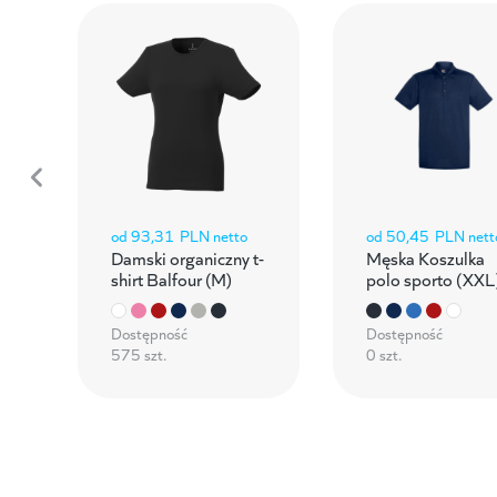
od
93,31
PLN netto
od
50,45
PLN nett
Damski organiczny t-
Męska Koszulka
shirt Balfour (M)
polo sporto (XXL
Dostępność
Dostępność
575 szt.
0 szt.