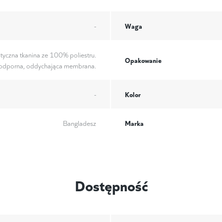
Waga
-
tyczna tkanina ze 100% poliestru.
Opakowanie
dporna, oddychająca membrana.
Kolor
-
Marka
Bangladesz
Dostępność