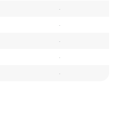
-
-
-
-
-