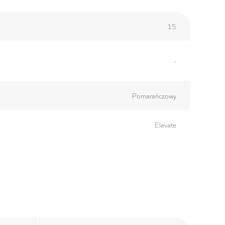
15
-
Pomarańczowy
Elevate