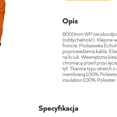
Opis
8000mm WP (wodoodpor
(oddychalność). Klejone
froncie. Podszewka Echo
poprowadzenia kabla. Ela
na kciuk. Wewnętrzna kie
chroniącą przed przycięc
tył. Tkanina typu stretc
membraną100% Poliester, 
insulation100% Poliester.
Specyfikacja