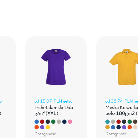
o
od
15,07
PLN netto
od
38,74
PLN ne
T-shirt damski 165
Męska Koszulk
)
g/m² (XXL)
polo 180gm2 
Dostępność
Dostępność