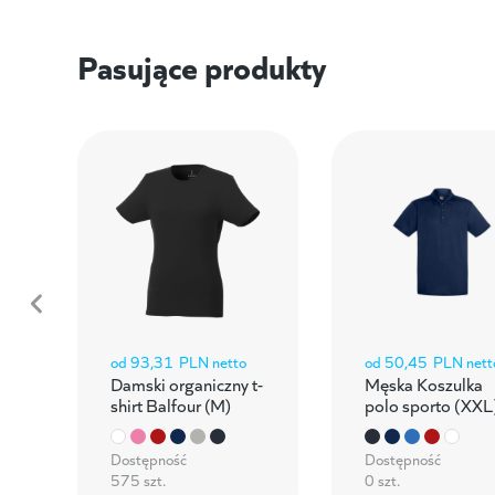
Pasujące produkty
od
93,31
PLN netto
od
50,45
PLN nett
Damski organiczny t-
Męska Koszulka
shirt Balfour (M)
polo sporto (XXL
Dostępność
Dostępność
575 szt.
0 szt.