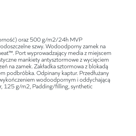
ność) oraz 500 g/m2/24h MVP
 wodoszczelne szwy. Wodoodporny zamek na
heat™. Port wyprowadzający media z miejscem
styczne mankiety antysztormowe z wycięciem
szeń na zamek. Zakładka sztormowa z blokadą
iem podbróbka. Odpinany kaptur. Przedłużany
h z wykończeniem wodoodpornym i oddychającą
125 g/m2, Padding/filling, synthetic