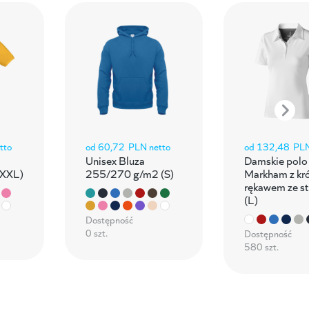
tto
od
60,72
PLN netto
od
132,48
PLN
a
Unisex Bluza
Damskie polo
(XXL)
255/270 g/m2 (S)
Markham z kr
rękawem ze st
(L)
Dostępność
0 szt.
Dostępność
580 szt.