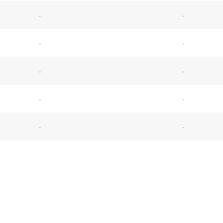
-
-
-
-
-
-
-
-
-
-