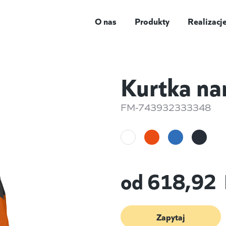
O nas
Produkty
Realizacj
Kurtka na
FM-743932333348
od
618,92
Zapytaj