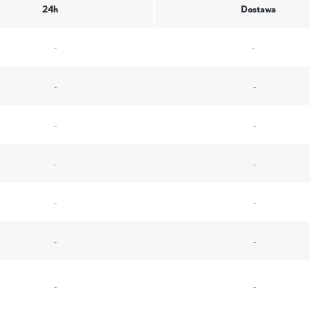
24h
Dostawa
-
-
-
-
-
-
-
-
-
-
-
-
-
-