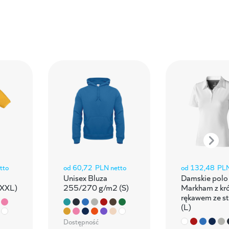
tto
od
60,72
PLN netto
od
132,48
PLN
a
Unisex Bluza
Damskie polo
(XXL)
255/270 g/m2 (S)
Markham z kr
rękawem ze st
(L)
Dostępność