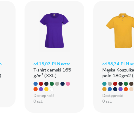
o
od
15,07
PLN netto
od
38,74
PLN ne
T-shirt damski 165
Męska Koszulk
)
g/m² (XXL)
polo 180gm2 
Dostępność
Dostępność
0 szt.
0 szt.