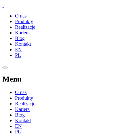
O nas
Produkty
Realizacje
Kariera
Blog
Kontakt
EN
PL
Menu
O nas
Produkty
Realizacje
Kariera
Blog
Kontakt
EN
PL