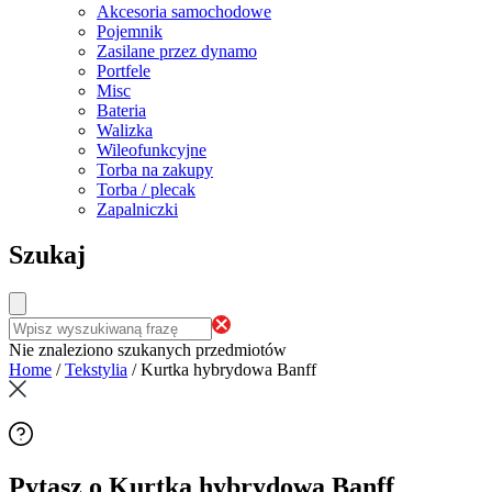
Akcesoria samochodowe
Pojemnik
Zasilane przez dynamo
Portfele
Misc
Bateria
Walizka
Wileofunkcyjne
Torba na zakupy
Torba / plecak
Zapalniczki
Szukaj
Nie znaleziono szukanych przedmiotów
Home
/
Tekstylia
/
Kurtka hybrydowa Banff
Pytasz o Kurtka hybrydowa Banff