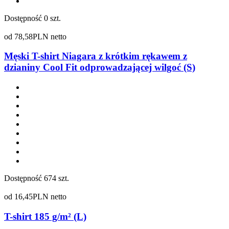
Dostępność
0 szt.
od
78,58
PLN netto
Męski T-shirt Niagara z krótkim rękawem z
dzianiny Cool Fit odprowadzającej wilgoć (S)
Dostępność
674 szt.
od
16,45
PLN netto
T-shirt 185 g/m² (L)