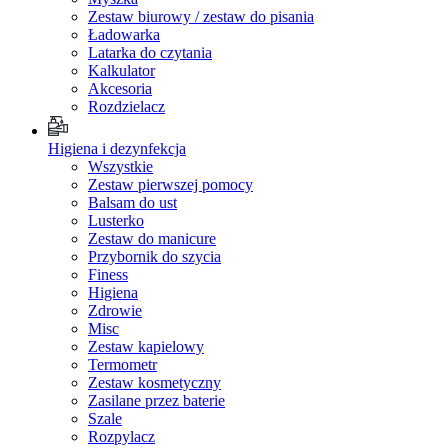
Zestaw biurowy / zestaw do pisania
Ładowarka
Latarka do czytania
Kalkulator
Akcesoria
Rozdzielacz
Higiena i dezynfekcja
Wszystkie
Zestaw pierwszej pomocy
Balsam do ust
Lusterko
Zestaw do manicure
Przybornik do szycia
Finess
Higiena
Zdrowie
Misc
Zestaw kapielowy
Termometr
Zestaw kosmetyczny
Zasilane przez baterie
Szale
Rozpylacz