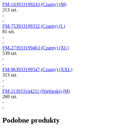
FM-143933199243
(Czarny) (M)
213 szt.
-
-
FM-753933199332
(Czarny) (L)
81 szt.
-
-
FM-273933199463
(Czarny) (XL)
539 szt.
-
-
FM-963933199547
(Czarny) (XXL)
313 szt.
-
-
FM-113933144211
(Niebieski) (M)
269 szt.
-
-
Podobne produkty