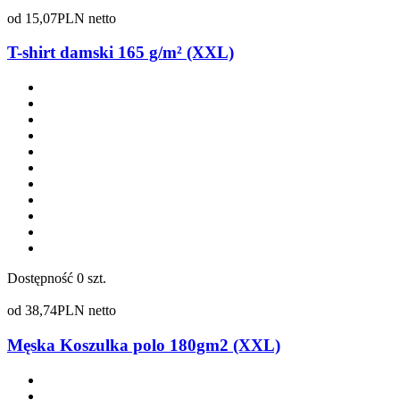
od
15,07
PLN netto
T-shirt damski 165 g/m² (XXL)
Dostępność
0 szt.
od
38,74
PLN netto
Męska Koszulka polo 180gm2 (XXL)