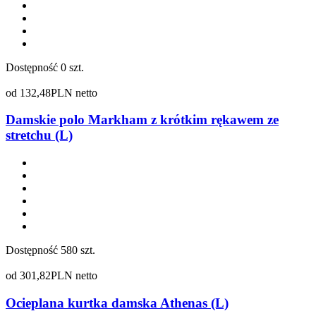
Dostępność
0 szt.
od
132,48
PLN netto
Damskie polo Markham z krótkim rękawem ze
stretchu (L)
Dostępność
580 szt.
od
301,82
PLN netto
Ocieplana kurtka damska Athenas (L)