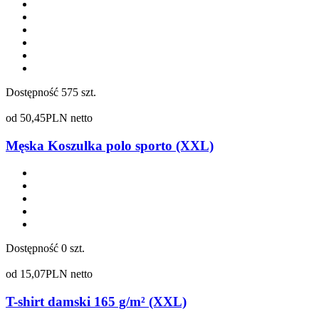
Dostępność
575 szt.
od
50,45
PLN netto
Męska Koszulka polo sporto (XXL)
Dostępność
0 szt.
od
15,07
PLN netto
T-shirt damski 165 g/m² (XXL)