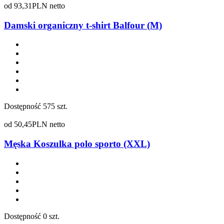
od
93,31
PLN netto
Damski organiczny t-shirt Balfour (M)
Dostępność
575 szt.
od
50,45
PLN netto
Męska Koszulka polo sporto (XXL)
Dostępność
0 szt.