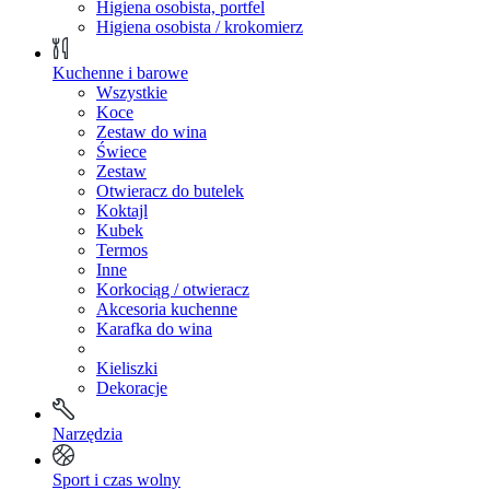
Higiena osobista, portfel
Higiena osobista / krokomierz
Kuchenne i barowe
Wszystkie
Koce
Zestaw do wina
Świece
Zestaw
Otwieracz do butelek
Koktajl
Kubek
Termos
Inne
Korkociąg / otwieracz
Akcesoria kuchenne
Karafka do wina
Kieliszki
Dekoracje
Narzędzia
Sport i czas wolny