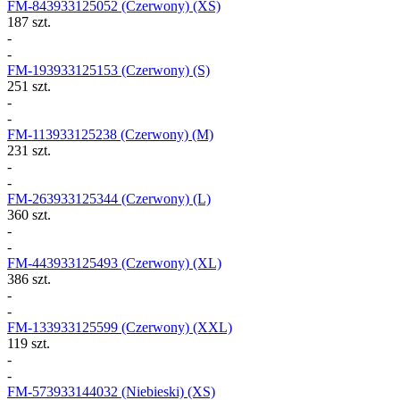
FM-843933125052
(Czerwony) (XS)
187 szt.
-
-
FM-193933125153
(Czerwony) (S)
251 szt.
-
-
FM-113933125238
(Czerwony) (M)
231 szt.
-
-
FM-263933125344
(Czerwony) (L)
360 szt.
-
-
FM-443933125493
(Czerwony) (XL)
386 szt.
-
-
FM-133933125599
(Czerwony) (XXL)
119 szt.
-
-
FM-573933144032
(Niebieski) (XS)