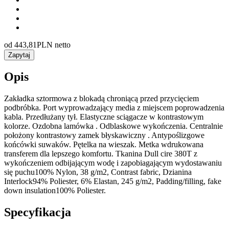
od
443,81
PLN netto
Zapytaj
Opis
Zakładka sztormowa z blokadą chroniącą przed przycięciem
podbróbka. Port wyprowadzający media z miejscem poprowadzenia
kabla. Przedłużany tył. Elastyczne sciągacze w kontrastowym
kolorze. Ozdobna lamówka . Odblaskowe wykończenia. Centralnie
położony kontrastowy zamek błyskawiczny . Antypoślizgowe
końcówki suwaków. Pętelka na wieszak. Metka wdrukowana
transferem dla lepszego komfortu. Tkanina Dull cire 380T z
wykończeniem odbijającym wodę i zapobiagającym wydostawaniu
się puchu100% Nylon, 38 g/m2, Contrast fabric, Dzianina
Interlock94% Poliester, 6% Elastan, 245 g/m2, Padding/filling, fake
down insulation100% Poliester.
Specyfikacja