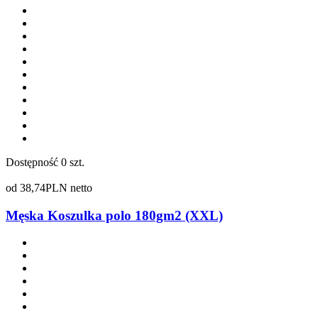
Dostępność
0 szt.
od
38,74
PLN netto
Męska Koszulka polo 180gm2 (XXL)