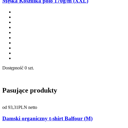
Męska Koszulka polo 170g/m (XXL)
Dostępność
0 szt.
Pasujące produkty
od
93,31
PLN netto
Damski organiczny t-shirt Balfour (M)