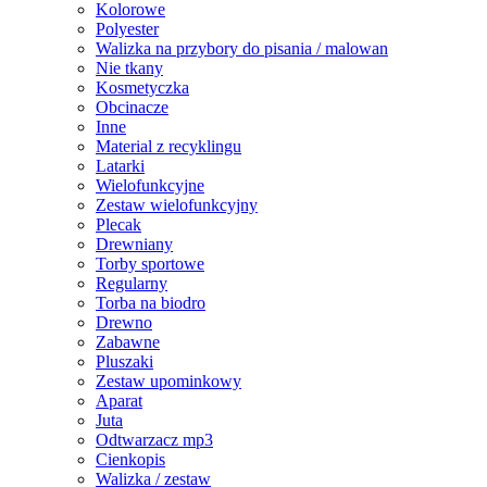
Kolorowe
Polyester
Walizka na przybory do pisania / malowan
Nie tkany
Kosmetyczka
Obcinacze
Inne
Material z recyklingu
Latarki
Wielofunkcyjne
Zestaw wielofunkcyjny
Plecak
Drewniany
Torby sportowe
Regularny
Torba na biodro
Drewno
Zabawne
Pluszaki
Zestaw upominkowy
Aparat
Juta
Odtwarzacz mp3
Cienkopis
Walizka / zestaw