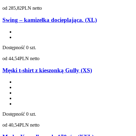
od
285,82
PLN netto
Swing – kamizelka docieplająca. (XL)
Dostępność
0 szt.
od
44,54
PLN netto
Męski t-shirt z kieszonką Gully (XS)
Dostępność
0 szt.
od
40,54
PLN netto