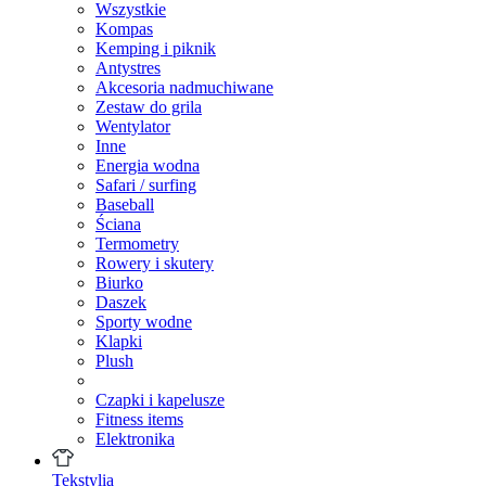
Wszystkie
Kompas
Kemping i piknik
Antystres
Akcesoria nadmuchiwane
Zestaw do grila
Wentylator
Inne
Energia wodna
Safari / surfing
Baseball
Ściana
Termometry
Rowery i skutery
Biurko
Daszek
Sporty wodne
Klapki
Plush
Czapki i kapelusze
Fitness items
Elektronika
Tekstylia