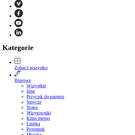
Kategorie
Zobacz wszystko
Biurowe
Wszystkie
Inne
Przycisk do papieru
Smycze
Notes
Wizytowniki
Klips memo
Linijka
Pojemnik
Myszka