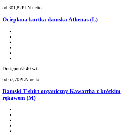
od
301,82
PLN netto
Ocieplana kurtka damska Athenas (L)
Dostępność
40 szt.
od
67,70
PLN netto
Damski T-shirt organiczny Kawartha z krótkim
rękawem (M)