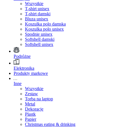
Wszystkie
T-shirt unisex
T-shirt damski
Bluza unisex
Koszulka polo damska
Koszulka polo unisex
Spodnie unisex
Softshell damski
Softshell unisex
Podróżne
Elektronika
Produkty markowe
Inne
Wszystkie
Zestaw
Torba na laptop
Metal
Dekoracje
Plastk
Papier
Christmas eating & drinking