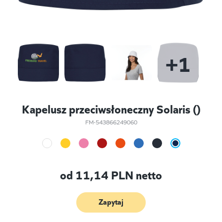
+1
Kapelusz przeciwsłoneczny Solaris ()
FM-543866249060
od
11,14
PLN netto
Zapytaj