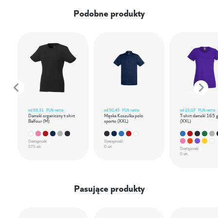
Podobne produkty
od
93,31
PLN netto
od
50,45
PLN netto
od
15,07
PLN netto
Damski organiczny t-shirt
Męska Koszulka polo
T-shirt damski 165 
Balfour (M)
sporto (XXL)
(XXL)
Dostępność
Dostępność
575 szt.
0 szt.
Dostępność
0 szt.
Pasujące produkty