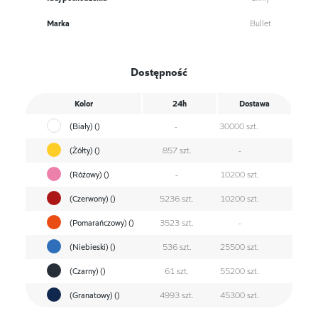
Marka
Bullet
Dostępność
Kolor
24h
Dostawa
(Biały) ()
-
30000 szt.
(Żółty) ()
857 szt.
-
(Różowy) ()
-
10200 szt.
(Czerwony) ()
5236 szt.
10200 szt.
(Pomarańczowy) ()
3523 szt.
-
(Niebieski) ()
536 szt.
25500 szt.
(Czarny) ()
61 szt.
55200 szt.
(Granatowy) ()
4993 szt.
45300 szt.