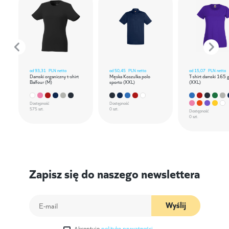
od
93,31
PLN netto
od
50,45
PLN netto
od
15,07
PLN netto
Damski organiczny t-shirt
Męska Koszulka polo
T-shirt damski 165 
Balfour (M)
sporto (XXL)
(XXL)
Dostępność
Dostępność
575 szt.
0 szt.
Dostępność
0 szt.
Zapisz się do naszego newslettera
Wyślij
Akceptuję
politykę prywatności