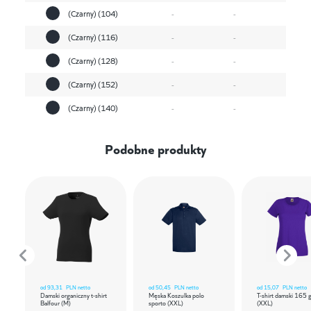
(Czarny) (104)
-
-
(Czarny) (116)
-
-
(Czarny) (128)
-
-
(Czarny) (152)
-
-
(Czarny) (140)
-
-
Podobne produkty
od
93,31
PLN netto
od
50,45
PLN netto
od
15,07
PLN netto
Damski organiczny t-shirt
Męska Koszulka polo
T-shirt damski 165 
Balfour (M)
sporto (XXL)
(XXL)