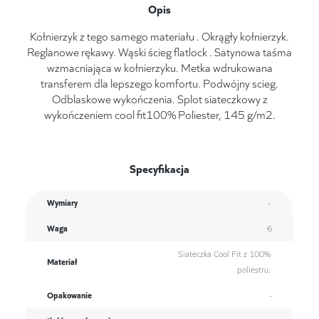
Opis
Kołnierzyk z tego samego materiału . Okrągły kołnierzyk.
Reglanowe rękawy. Wąski ścieg flatlock . Satynowa taśma
wzmacniająca w kołnierzyku. Metka wdrukowana
transferem dla lepszego komfortu. Podwójny scieg.
Odblaskowe wykończenia. Splot siateczkowy z
wykończeniem cool fit100% Poliester, 145 g/m2.
Specyfikacja
Wymiary
-
Waga
6
Siateczka Cool Fit z 100%
Materiał
poliestru.
Opakowanie
-