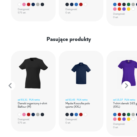
Dostępność
Dostępność
575 szt.
0 szt.
Dostępność
0 szt.
Pasujące produkty
od
93,31
PLN netto
od
50,45
PLN netto
od
15,07
PLN netto
Damski organiczny t-shirt
Męska Koszulka polo
T-shirt damski 165 
Balfour (M)
sporto (XXL)
(XXL)
Dostępność
Dostępność
575 szt.
0 szt.
Dostępność
0 szt.