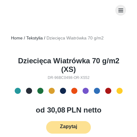
Home
/
Tekstylia
/
Dziecięca Wiatrówka 70 g/m2
Dziecięca Wiatrówka 70 g/m2
(XS)
DR-96BC0498-OR-XS52
od
30,08
PLN netto
Zapytaj