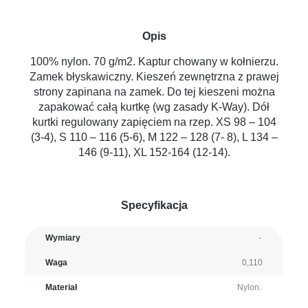
Opis
100% nylon. 70 g/m2. Kaptur chowany w kołnierzu.
Zamek błyskawiczny. Kieszeń zewnętrzna z prawej
strony zapinana na zamek. Do tej kieszeni można
zapakować całą kurtkę (wg zasady K-Way). Dół
kurtki regulowany zapięciem na rzep. XS 98 – 104
(3-4), S 110 – 116 (5-6), M 122 – 128 (7- 8), L 134 –
146 (9-11), XL 152-164 (12-14).
Specyfikacja
Wymiary
-
Waga
0,110
Materiał
Nylon.