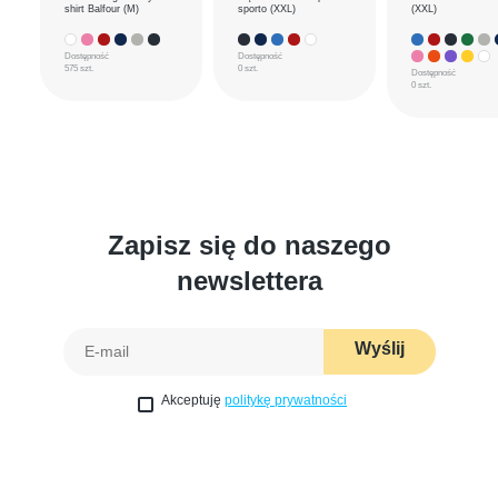
shirt Balfour (M)
sporto (XXL)
(XXL)
Dostępność
Dostępność
575 szt.
0 szt.
Dostępność
0 szt.
Zapisz się do naszego
newslettera
Wyślij
Akceptuję
politykę prywatności