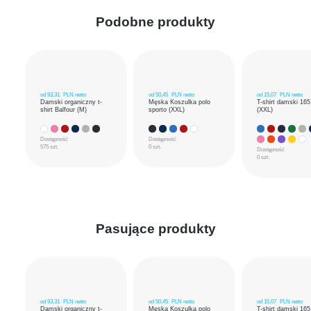
Podobne produkty
od
93,31
PLN netto
od
50,45
PLN netto
od
15,07
PLN netto
Damski organiczny t-
Męska Koszulka polo
T-shirt damski 165
shirt Balfour (M)
sporto (XXL)
(XXL)
Dostępność
Dostępność
575 szt.
0 szt.
Dostępność
0 szt.
Pasujące produkty
od
93,31
PLN netto
od
50,45
PLN netto
od
15,07
PLN netto
Damski organiczny t-
Męska Koszulka polo
T-shirt damski 165