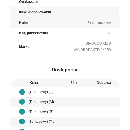
Opakowanie
-
Ilość w opakowaniu
-
Kolor
Pomarańczowy
Kraj pochodzenia
BD
SIROCCO KIDS
Marka
WINDBREAKER JK950
Dostępność
Kolor
24h
Dostawa
(Turkusowy) (L)
-
-
(Turkusowy) (M)
-
-
(Turkusowy) (S)
-
-
(Turkusowy) (XL)
-
-