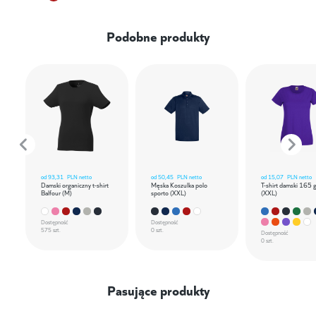
Podobne produkty
od
93,31
PLN netto
od
50,45
PLN netto
od
15,07
PLN netto
Damski organiczny t-shirt
Męska Koszulka polo
T-shirt damski 165 
Balfour (M)
sporto (XXL)
(XXL)
Dostępność
Dostępność
575 szt.
0 szt.
Dostępność
0 szt.
Pasujące produkty