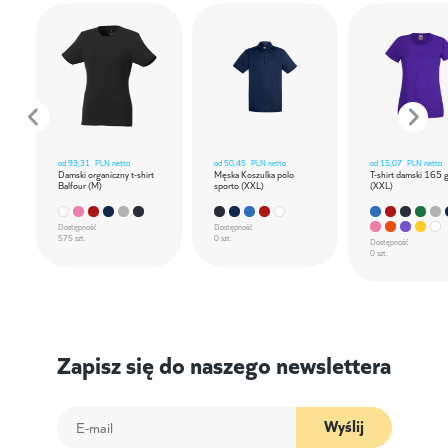
od
93,31
PLN netto
od
50,45
PLN netto
od
15,07
PLN netto
Damski organiczny t-shirt
Męska Koszulka polo
T-shirt damski 165 
Balfour (M)
sporto (XXL)
(XXL)
Dostępność
Dostępność
575 szt.
0 szt.
Dostępność
0 szt.
Zapisz się do naszego newslettera
Wyślij