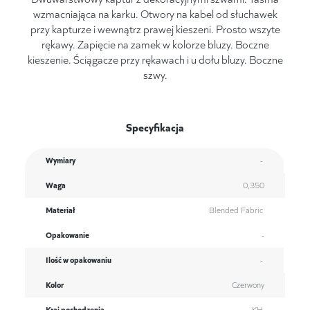
wzmacniająca na karku. Otwory na kabel od słuchawek
przy kapturze i wewnątrz prawej kieszeni. Prosto wszyte
rękawy. Zapięcie na zamek w kolorze bluzy. Boczne
kieszenie. Ściągacze przy rękawach i u dołu bluzy. Boczne
szwy.
Specyfikacja
Wymiary
-
Waga
0,350
Materiał
Blended Fabric
Opakowanie
-
Ilość w opakowaniu
-
Kolor
Czerwony
Kraj pochodzenia
KH