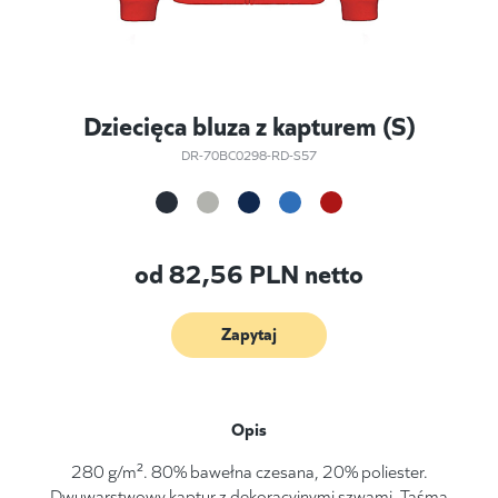
Dziecięca bluza z kapturem (S)
DR-70BC0298-RD-S57
od
82,56
PLN netto
Zapytaj
Opis
280 g/m². 80% bawełna czesana, 20% poliester.
Dwuwarstwowy kaptur z dekoracyjnymi szwami. Taśma