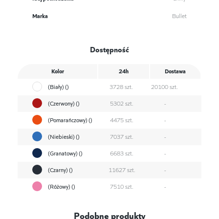
Marka
Bullet
Dostępność
Kolor
24h
Dostawa
(Biały) ()
3728 szt.
20100 szt.
(Czerwony) ()
5302 szt.
-
(Pomarańczowy) ()
4475 szt.
-
(Niebieski) ()
7037 szt.
-
(Granatowy) ()
6683 szt.
-
(Czarny) ()
11627 szt.
-
(Różowy) ()
7510 szt.
-
Podobne produkty