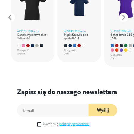
od
93,31
PLN netto
od
50,45
PLN netto
od
15,07
PLN netto
Damski organiczny t-shirt
Męska Koszulka polo
T-shirt damski 165 
Balfour (M)
sporto (XXL)
(XXL)
Dostępność
Dostępność
575 szt.
0 szt.
Dostępność
0 szt.
Zapisz się do naszego newslettera
Wyślij
Akceptuję
politykę prywatności