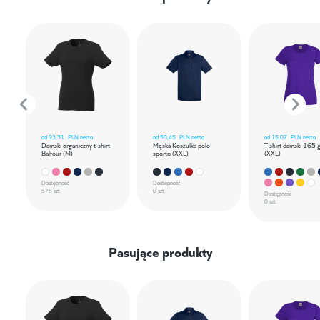
od
93,31
PLN netto
od
50,45
PLN netto
od
15,07
PLN netto
Damski organiczny t-shirt
Męska Koszulka polo
T-shirt damski 165 
Balfour (M)
sporto (XXL)
(XXL)
Dostępność
Dostępność
575 szt.
0 szt.
Dostępność
0 szt.
Pasujące produkty