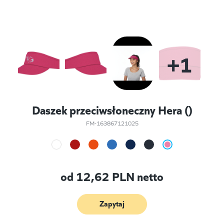
+1
Daszek przeciwsłoneczny Hera ()
FM-163867121025
od
12,62
PLN netto
Zapytaj