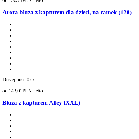
od
156,73
PLN netto
Arora bluza z kapturem dla dzieci, na zamek (128)
Dostępność
0 szt.
od
143,01
PLN netto
Bluza z kapturem Alley (XXL)