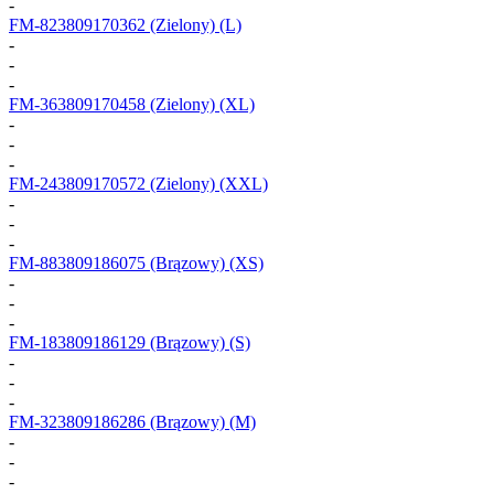
-
FM-823809170362
(Zielony) (L)
-
-
-
FM-363809170458
(Zielony) (XL)
-
-
-
FM-243809170572
(Zielony) (XXL)
-
-
-
FM-883809186075
(Brązowy) (XS)
-
-
-
FM-183809186129
(Brązowy) (S)
-
-
-
FM-323809186286
(Brązowy) (M)
-
-
-