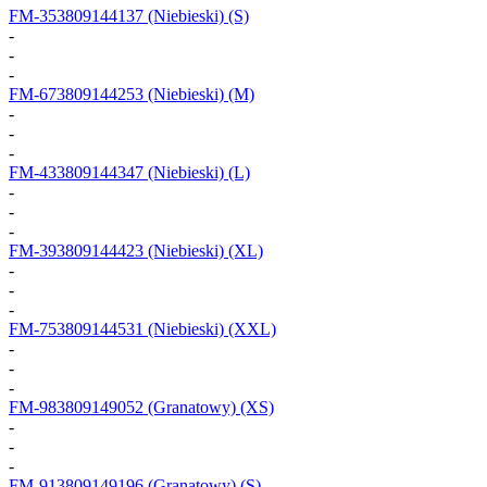
FM-353809144137
(Niebieski) (S)
-
-
-
FM-673809144253
(Niebieski) (M)
-
-
-
FM-433809144347
(Niebieski) (L)
-
-
-
FM-393809144423
(Niebieski) (XL)
-
-
-
FM-753809144531
(Niebieski) (XXL)
-
-
-
FM-983809149052
(Granatowy) (XS)
-
-
-
FM-913809149196
(Granatowy) (S)