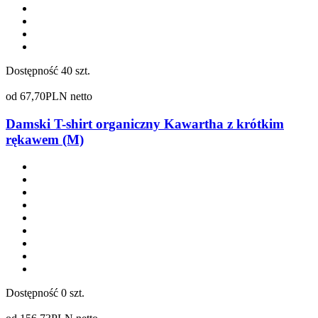
Dostępność
40 szt.
od
67,70
PLN netto
Damski T-shirt organiczny Kawartha z krótkim
rękawem (M)
Dostępność
0 szt.