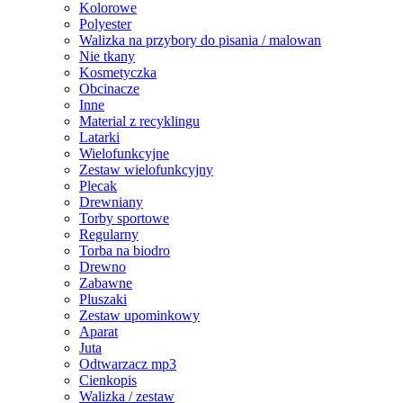
Kolorowe
Polyester
Walizka na przybory do pisania / malowan
Nie tkany
Kosmetyczka
Obcinacze
Inne
Material z recyklingu
Latarki
Wielofunkcyjne
Zestaw wielofunkcyjny
Plecak
Drewniany
Torby sportowe
Regularny
Torba na biodro
Drewno
Zabawne
Pluszaki
Zestaw upominkowy
Aparat
Juta
Odtwarzacz mp3
Cienkopis
Walizka / zestaw