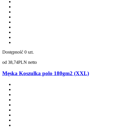
Dostępność
0 szt.
od
38,74
PLN netto
Męska Koszulka polo 180gm2 (XXL)