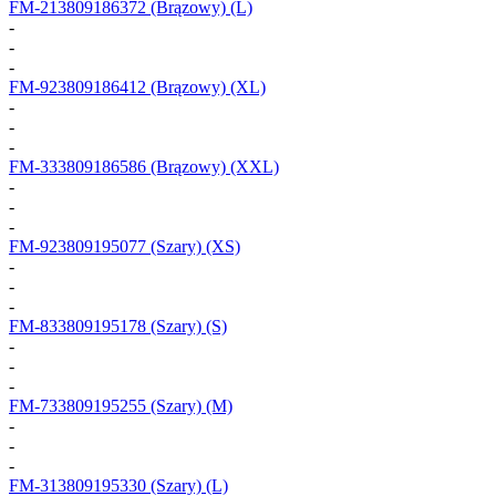
FM-213809186372
(Brązowy) (L)
-
-
-
FM-923809186412
(Brązowy) (XL)
-
-
-
FM-333809186586
(Brązowy) (XXL)
-
-
-
FM-923809195077
(Szary) (XS)
-
-
-
FM-833809195178
(Szary) (S)
-
-
-
FM-733809195255
(Szary) (M)
-
-
-
FM-313809195330
(Szary) (L)