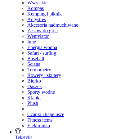
Wszystkie
Kompas
Kemping i piknik
Antystres
Akcesoria nadmuchiwane
Zestaw do grila
Wentylator
Inne
Energia wodna
Safari / surfing
Baseball
Ściana
Termometry
Rowery i skutery
Biurko
Daszek
Sporty wodne
Klapki
Plush
Czapki i kapelusze
Fitness items
Elektronika
Tekstylia