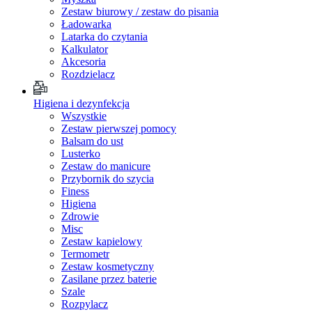
Zestaw biurowy / zestaw do pisania
Ładowarka
Latarka do czytania
Kalkulator
Akcesoria
Rozdzielacz
Higiena i dezynfekcja
Wszystkie
Zestaw pierwszej pomocy
Balsam do ust
Lusterko
Zestaw do manicure
Przybornik do szycia
Finess
Higiena
Zdrowie
Misc
Zestaw kapielowy
Termometr
Zestaw kosmetyczny
Zasilane przez baterie
Szale
Rozpylacz