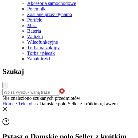
Akcesoria samochodowe
Pojemnik
Zasilane przez dynamo
Portfele
Misc
Bateria
Walizka
Wileofunkcyjne
Torba na zakupy
Torba / plecak
Zapalniczki
Szukaj
Nie znaleziono szukanych przedmiotów
Home
/
Tekstylia
/
Damskie polo Seller z krótkim rękawem
Pytasz o Damskie polo Seller z krótkim