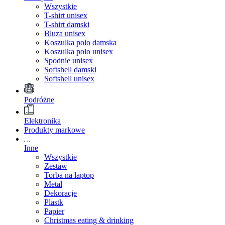
Wszystkie
T-shirt unisex
T-shirt damski
Bluza unisex
Koszulka polo damska
Koszulka polo unisex
Spodnie unisex
Softshell damski
Softshell unisex
Podróżne
Elektronika
Produkty markowe
Inne
Wszystkie
Zestaw
Torba na laptop
Metal
Dekoracje
Plastk
Papier
Christmas eating & drinking