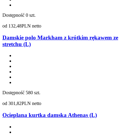
Dostępność
0 szt.
od
132,48
PLN netto
Damskie polo Markham z krótkim rękawem ze
stretchu (L)
Dostępność
580 szt.
od
301,82
PLN netto
Ocieplana kurtka damska Athenas (L)