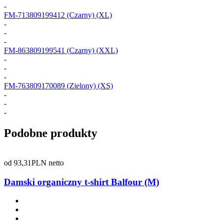
-
FM-713809199412
(Czarny) (XL)
-
-
-
FM-863809199541
(Czarny) (XXL)
-
-
-
FM-763809170089
(Zielony) (XS)
-
-
-
Podobne produkty
od
93,31
PLN netto
Damski organiczny t-shirt Balfour (M)