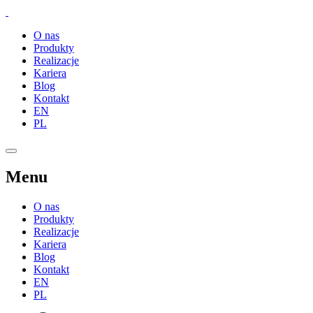
O nas
Produkty
Realizacje
Kariera
Blog
Kontakt
EN
PL
Menu
O nas
Produkty
Realizacje
Kariera
Blog
Kontakt
EN
PL