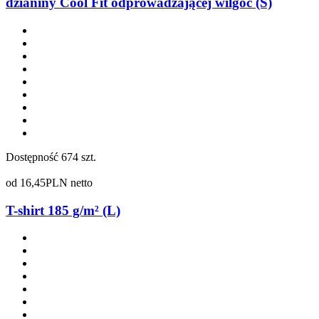
dzianiny Cool Fit odprowadzającej wilgoć (S)
Dostępność
674 szt.
od
16,45
PLN netto
T-shirt 185 g/m² (L)