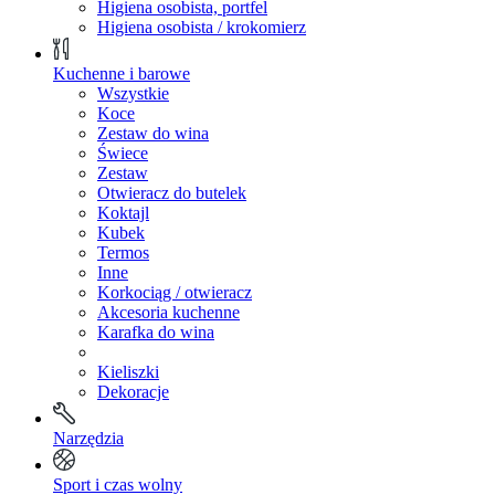
Higiena osobista, portfel
Higiena osobista / krokomierz
Kuchenne i barowe
Wszystkie
Koce
Zestaw do wina
Świece
Zestaw
Otwieracz do butelek
Koktajl
Kubek
Termos
Inne
Korkociąg / otwieracz
Akcesoria kuchenne
Karafka do wina
Kieliszki
Dekoracje
Narzędzia
Sport i czas wolny