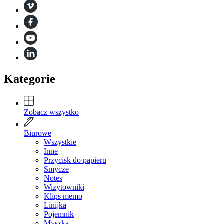
Kategorie
Zobacz wszystko
Biurowe
Wszystkie
Inne
Przycisk do papieru
Smycze
Notes
Wizytowniki
Klips memo
Linijka
Pojemnik
Myszka