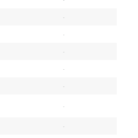
-
-
-
-
-
-
-