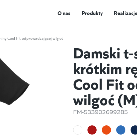
O nas
Produkty
Realizacj
niny Cool Fit odprowadzającej wilgoć
Damski t-
krótkim r
Cool Fit 
wilgoć (M
FM-533902699285