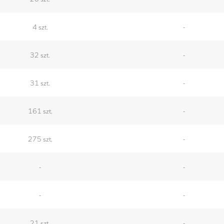
4 szt.
-
32 szt.
-
31 szt.
-
161 szt.
-
275 szt.
-
-
-
-
-
21 szt.
-