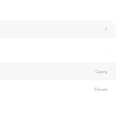
7
-
Czarny
Elevate