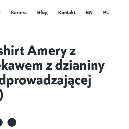
e
Kariera
Blog
Kontakt
EN
PL
shirt Amery z
ękawem z dzianiny
odprowadzającej
)