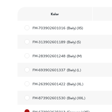
Kolor
FM-703902601016
(Biały) (XS)
FM-313902601189
(Biały) (S)
FM-283902601248
(Biały) (M)
FM-693902601337
(Biały) (L)
FM-263902601422
(Biały) (XL)
FM-873902601530
(Biały) (XXL)
FM-673902625013
(Czerwony) (XS)