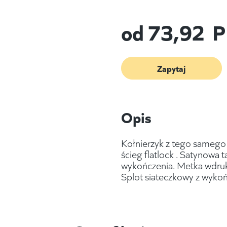
od
73,92
P
Zapytaj
Opis
Kołnierzyk z tego samego 
ścieg flatlock . Satynowa
wykończenia. Metka wdruk
Splot siateczkowy z wyko