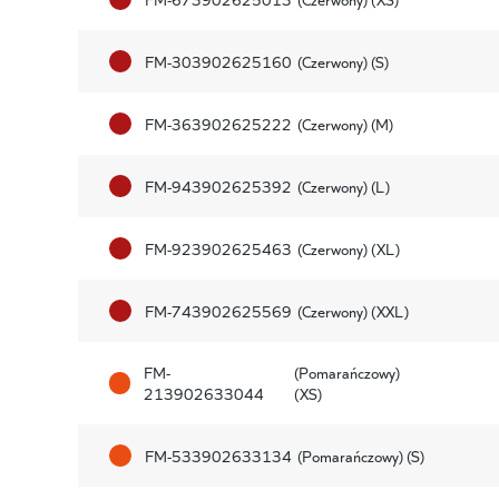
FM-303902625160
(Czerwony) (S)
FM-363902625222
(Czerwony) (M)
FM-943902625392
(Czerwony) (L)
FM-923902625463
(Czerwony) (XL)
FM-743902625569
(Czerwony) (XXL)
FM-
(Pomarańczowy)
213902633044
(XS)
FM-533902633134
(Pomarańczowy) (S)