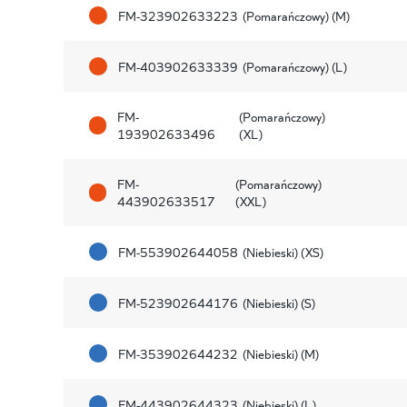
FM-323902633223
(Pomarańczowy) (M)
FM-403902633339
(Pomarańczowy) (L)
FM-
(Pomarańczowy)
193902633496
(XL)
FM-
(Pomarańczowy)
443902633517
(XXL)
FM-553902644058
(Niebieski) (XS)
FM-523902644176
(Niebieski) (S)
FM-353902644232
(Niebieski) (M)
FM-443902644323
(Niebieski) (L)