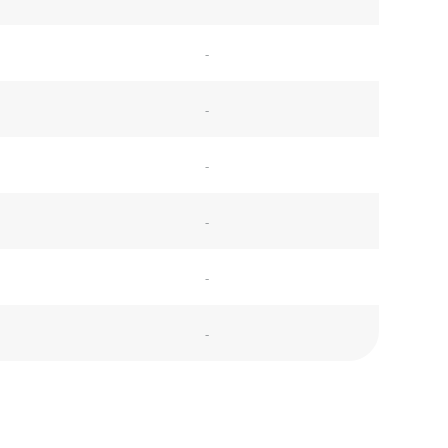
-
-
-
-
-
-