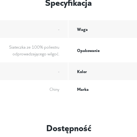
Specyfikacja
Waga
-
Siateczka ze 100% poliestru
Opakowanie
odprowadzającego wilgoć.
Kolor
-
Marka
Chiny
Dostępność