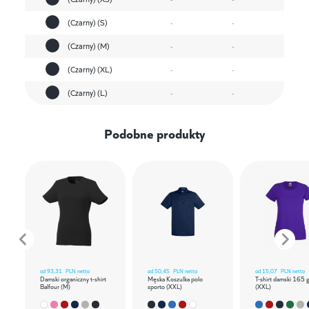
(Czarny) (S)
-
-
(Czarny) (M)
-
-
(Czarny) (XL)
-
-
(Czarny) (L)
-
-
Podobne produkty
od
93,31
PLN netto
od
50,45
PLN netto
od
15,07
PLN netto
Damski organiczny t-shirt
Męska Koszulka polo
T-shirt damski 165 
Balfour (M)
sporto (XXL)
(XXL)