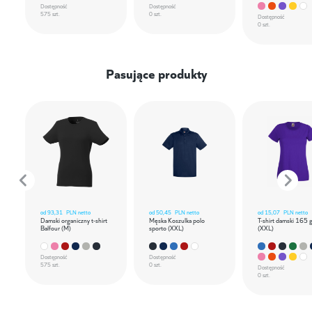
Dostępność
Dostępność
575 szt.
0 szt.
Dostępność
0 szt.
Pasujące produkty
od
93,31
PLN netto
od
50,45
PLN netto
od
15,07
PLN netto
Damski organiczny t-shirt
Męska Koszulka polo
T-shirt damski 165 
Balfour (M)
sporto (XXL)
(XXL)
Dostępność
Dostępność
575 szt.
0 szt.
Dostępność
0 szt.