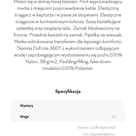
Mieści się w dolnej lewej kieszeni. Port wyprowadzający
media z miejscem poprowadzenia kabla. Elastyczny
ściągacz w kapturze i w pasie ze stoperami. Elastyczne
sciągacze w kontrastowym kolorze. Szwy kształtujące
sylwetkę oraz zwężana talia . Zamek błyskawiczny na
froncie. Przednia kieszeń na zamek. Pętelka na wieszak.
Metka wdrukowana transferem dla lepszego komfortu.
Tkanina Dull cire 380T z wykończeniem odbijającym
wodę i zapobiagającym wydostawaniu się puchu100%
Nylon, 38 g/m2, Padding/filling, fake down
insulation100% Poliester.
Specyfikacja
Wymiary
-
Waga
11
Tkanina 100% Nylon dull
cire, nieprzemakalna i