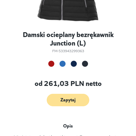
Damski ocieplany bezrękawnik
Junction (L)
FM-533943299363
od
261,03
PLN netto
Zapytaj
Opis