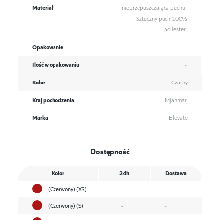
Materiał
nieprzepuszczająca puchu.
Sztuczny puch 100%
poliester.
Opakowanie
-
Ilość w opakowaniu
-
Kolor
Czarny
Kraj pochodzenia
Mjanmar
Marka
Elevate
Dostępność
Kolor
24h
Dostawa
(Czerwony) (XS)
-
-
(Czerwony) (S)
-
-