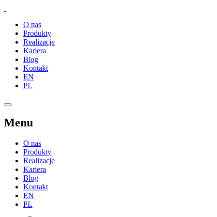
O nas
Produkty
Realizacje
Kariera
Blog
Kontakt
EN
PL
Menu
O nas
Produkty
Realizacje
Kariera
Blog
Kontakt
EN
PL