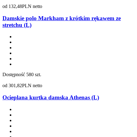
od
132,48
PLN netto
Damskie polo Markham z krótkim rękawem ze
stretchu (L)
Dostępność
580 szt.
od
301,82
PLN netto
Ocieplana kurtka damska Athenas (L)