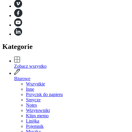
Kategorie
Zobacz wszystko
Biurowe
Wszystkie
Inne
Przycisk do papieru
Smycze
Notes
Wizytowniki
Klips memo
Linijka
Pojemnik
Myszka