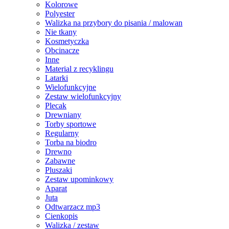
Kolorowe
Polyester
Walizka na przybory do pisania / malowan
Nie tkany
Kosmetyczka
Obcinacze
Inne
Material z recyklingu
Latarki
Wielofunkcyjne
Zestaw wielofunkcyjny
Plecak
Drewniany
Torby sportowe
Regularny
Torba na biodro
Drewno
Zabawne
Pluszaki
Zestaw upominkowy
Aparat
Juta
Odtwarzacz mp3
Cienkopis
Walizka / zestaw