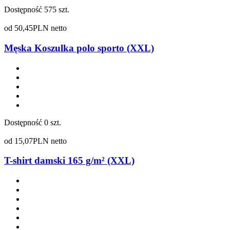
Dostępność
575 szt.
od
50,45
PLN netto
Męska Koszulka polo sporto (XXL)
Dostępność
0 szt.
od
15,07
PLN netto
T-shirt damski 165 g/m² (XXL)