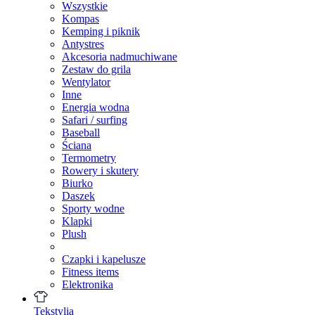
Wszystkie
Kompas
Kemping i piknik
Antystres
Akcesoria nadmuchiwane
Zestaw do grila
Wentylator
Inne
Energia wodna
Safari / surfing
Baseball
Ściana
Termometry
Rowery i skutery
Biurko
Daszek
Sporty wodne
Klapki
Plush
Czapki i kapelusze
Fitness items
Elektronika
Tekstylia