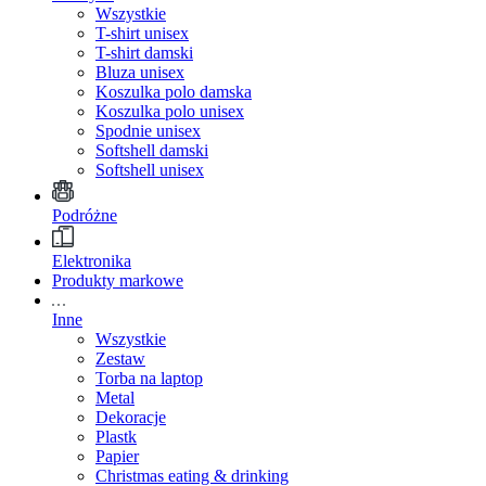
Wszystkie
T-shirt unisex
T-shirt damski
Bluza unisex
Koszulka polo damska
Koszulka polo unisex
Spodnie unisex
Softshell damski
Softshell unisex
Podróżne
Elektronika
Produkty markowe
Inne
Wszystkie
Zestaw
Torba na laptop
Metal
Dekoracje
Plastk
Papier
Christmas eating & drinking