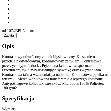
od
107,23
PLN netto
Zapytaj
Opis
Kontrastowy odwrócony zamek błyskawiczny. Kieszenie na
przodzie z odwróconym, kontrastowym zamkiem. Kontrastowe
przeszycie typu flatlock . Pętelka na kciuk wewnątrz mankietu.
Przedłużany tył. Szwy kształtujące sylwetkę oraz zwężana talia .
Kontrastowa taśma wzmacniająca na karku. Kontrastowa pętelka na
wieszak . Metka wdrukowana transferem dla lepszego komfortu.
Antypoślizgowe końcówki suwaków. Micropolar100% Poliester,
180 g/m2.
Specyfikacja
Wymiary