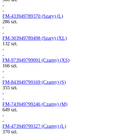
-
-
FM-433949789370
(Szary) (L)
286 szt.
-
-
FM-303949789498
(Szary) (XL)
132 szt.
-
-
FM-973949799091
(Czarny) (XS)
166 szt.
-
-
FM-843949799169
(Czarny) (S)
355 szt.
-
-
FM-743949799246
(Czarny) (M)
649 szt.
-
-
FM-473949799327
(Czarny) (L)
370 szt.