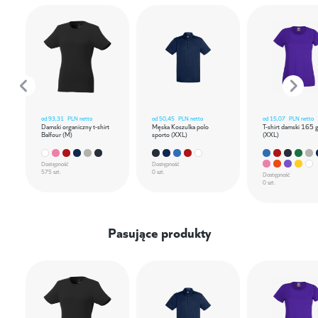
od
93,31
PLN netto
od
50,45
PLN netto
od
15,07
PLN netto
Damski organiczny t-shirt
Męska Koszulka polo
T-shirt damski 165 
Balfour (M)
sporto (XXL)
(XXL)
Dostępność
Dostępność
575 szt.
0 szt.
Dostępność
0 szt.
Pasujące produkty