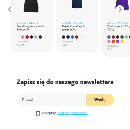
od
93,31
PLN netto
od
50,45
PLN netto
od
15,07
PLN netto
Damski organiczny t-shirt
Męska Koszulka polo
T-shirt damski 165 
Balfour (M)
sporto (XXL)
(XXL)
Dostępność
Dostępność
575 szt.
0 szt.
Dostępność
0 szt.
Zapisz się do naszego newslettera
Wyślij
Akceptuję
politykę prywatności