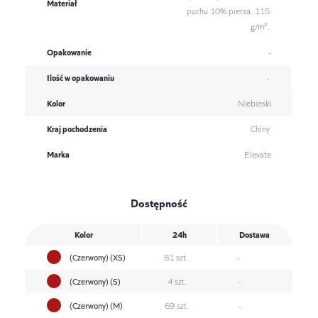
Materiał
puchu 10% pierza. 115
g/m².
Opakowanie
-
Ilość w opakowaniu
-
Kolor
Niebieski
Kraj pochodzenia
Chiny
Marka
Elevate
Dostępność
Kolor
24h
Dostawa
(Czerwony) (XS)
81 szt.
-
(Czerwony) (S)
4 szt.
-
(Czerwony) (M)
69 szt.
-