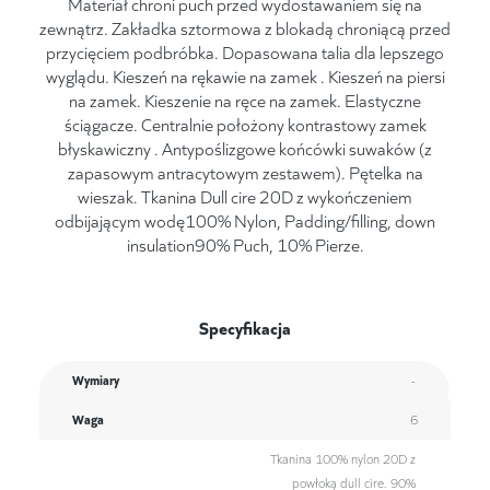
Materiał chroni puch przed wydostawaniem się na
zewnątrz. Zakładka sztormowa z blokadą chroniącą przed
przycięciem podbróbka. Dopasowana talia dla lepszego
wyglądu. Kieszeń na rękawie na zamek . Kieszeń na piersi
na zamek. Kieszenie na ręce na zamek. Elastyczne
ściągacze. Centralnie położony kontrastowy zamek
błyskawiczny . Antypoślizgowe końcówki suwaków (z
zapasowym antracytowym zestawem). Pętelka na
wieszak. Tkanina Dull cire 20D z wykończeniem
odbijającym wodę100% Nylon, Padding/filling, down
insulation90% Puch, 10% Pierze.
Specyfikacja
Wymiary
-
Waga
6
Tkanina 100% nylon 20D z
powłoką dull cire. 90%