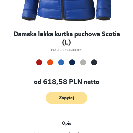
Damska lekka kurtka puchowa Scotia
(L)
FM-423930644365
od
618,58
PLN netto
Zapytaj
Opis