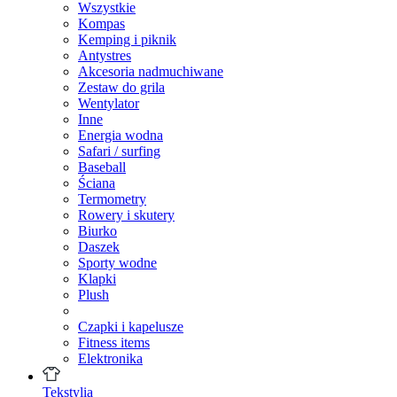
Wszystkie
Kompas
Kemping i piknik
Antystres
Akcesoria nadmuchiwane
Zestaw do grila
Wentylator
Inne
Energia wodna
Safari / surfing
Baseball
Ściana
Termometry
Rowery i skutery
Biurko
Daszek
Sporty wodne
Klapki
Plush
Czapki i kapelusze
Fitness items
Elektronika
Tekstylia