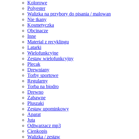
Kolorowe
Polyester
Walizka na przybory do pisania / malowan
Nie tkany
Kosmetyczka
Obcinacze
Inne
Material z recyklingu
Latarki
Wielofunkcyjne
Zestaw wielofunkcyjny
Plecak
Drewniany
Torby sportowe
Regularny
Torba na biodro
Drewno
Zabawne
Pluszaki
Zestaw upominkowy
Aparat
Juta
Odtwarzacz mp3
Cienkopis
Walizka / zestaw