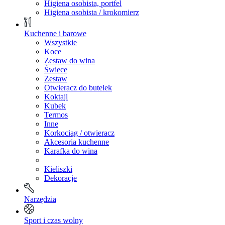
Higiena osobista, portfel
Higiena osobista / krokomierz
Kuchenne i barowe
Wszystkie
Koce
Zestaw do wina
Świece
Zestaw
Otwieracz do butelek
Koktajl
Kubek
Termos
Inne
Korkociąg / otwieracz
Akcesoria kuchenne
Karafka do wina
Kieliszki
Dekoracje
Narzędzia
Sport i czas wolny