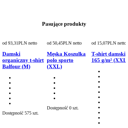
Pasujące produkty
od
93,31
PLN netto
od
50,45
PLN netto
od
15,07
PLN netto
Damski
Męska Koszulka
T-shirt damski
organiczny t-shirt
polo sporto
165 g/m² (XXL
Balfour (M)
(XXL)
Dostępność
0 szt.
Dostępność
575 szt.