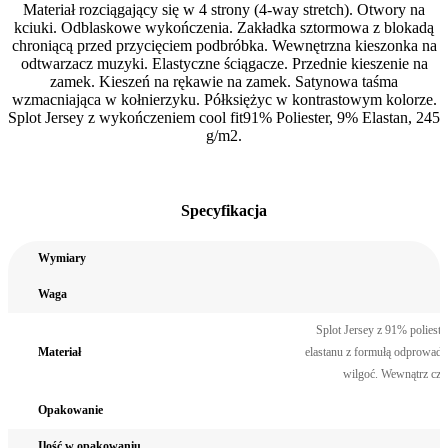
Materiał rozciągający się w 4 strony (4-way stretch). Otwory na
kciuki. Odblaskowe wykończenia. Zakładka sztormowa z blokadą
chroniącą przed przycięciem podbróbka. Wewnętrzna kieszonka na
odtwarzacz muzyki. Elastyczne ściągacze. Przednie kieszenie na
zamek. Kieszeń na rękawie na zamek. Satynowa taśma
wzmacniająca w kołnierzyku. Półksiężyc w kontrastowym kolorze.
Splot Jersey z wykończeniem cool fit91% Poliester, 9% Elastan, 245
g/m2.
Specyfikacja
Wymiary
Waga
Splot Jersey z 91% poliest
Materiał
elastanu z formułą odprowadz
wilgoć. Wewnątrz cze
Opakowanie
Ilość w opakowaniu