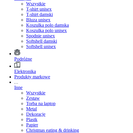
Wszystkie
T-shirt unisex
T-shirt damski
Bluza unisex
Koszulka polo damska
Koszulka polo unisex
Spodnie unisex
Softshell damski
Softshell unisex
Podróżne
Elektronika
Produkty markowe
Inne
Wszystkie
Zestaw
Torba na laptop
Metal
Dekoracje
Plastk
Papier
Christmas eating & drinking