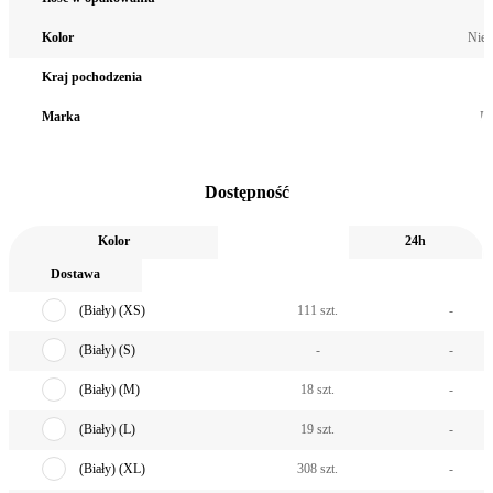
Kolor
Nieb
Kraj pochodzenia
C
Marka
El
Dostępność
Kolor
24h
Dostawa
(Biały) (XS)
111 szt.
-
(Biały) (S)
-
-
(Biały) (M)
18 szt.
-
(Biały) (L)
19 szt.
-
(Biały) (XL)
308 szt.
-