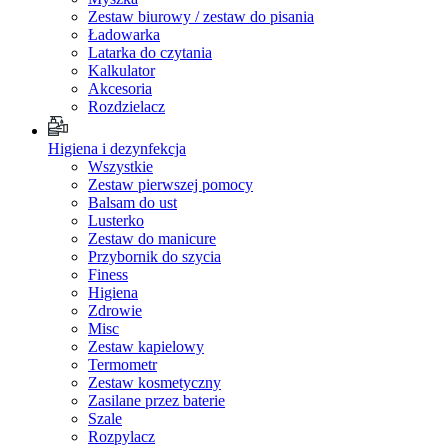
Zestaw biurowy / zestaw do pisania
Ładowarka
Latarka do czytania
Kalkulator
Akcesoria
Rozdzielacz
Higiena i dezynfekcja
Wszystkie
Zestaw pierwszej pomocy
Balsam do ust
Lusterko
Zestaw do manicure
Przybornik do szycia
Finess
Higiena
Zdrowie
Misc
Zestaw kapielowy
Termometr
Zestaw kosmetyczny
Zasilane przez baterie
Szale
Rozpylacz