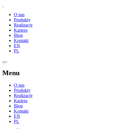
O nas
Produkty
Realizacje
Kariera
Blog
Kontakt
EN
PL
Menu
O nas
Produkty
Realizacje
Kariera
Blog
Kontakt
EN
PL