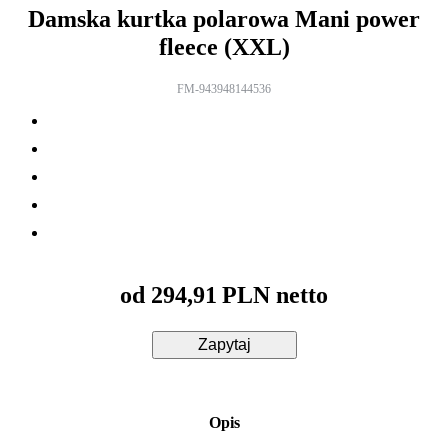
Damska kurtka polarowa Mani power
fleece (XXL)
FM-943948144536
od
294,91
PLN netto
Zapytaj
Opis