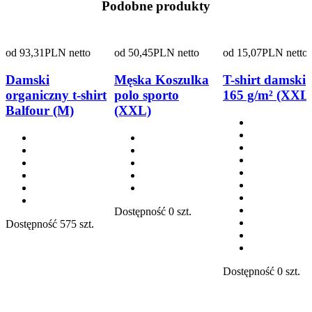
Podobne produkty
od
93,31
PLN netto
od
50,45
PLN netto
od
15,07
PLN netto
Damski
Męska Koszulka
T-shirt damski
organiczny t-shirt
polo sporto
165 g/m² (XXL
Balfour (M)
(XXL)
Dostępność
0 szt.
Dostępność
575 szt.
Dostępność
0 szt.