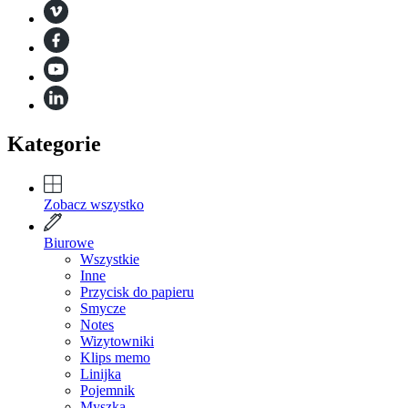
Kategorie
Zobacz wszystko
Biurowe
Wszystkie
Inne
Przycisk do papieru
Smycze
Notes
Wizytowniki
Klips memo
Linijka
Pojemnik
Myszka