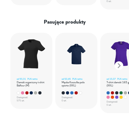
0 szt.
Pasujące produkty
od
93,31
PLN netto
od
50,45
PLN netto
od
15,07
PLN netto
Damski organiczny t-shirt
Męska Koszulka polo
T-shirt damski 165 
Balfour (M)
sporto (XXL)
(XXL)
Dostępność
Dostępność
575 szt.
0 szt.
Dostępność
0 szt.