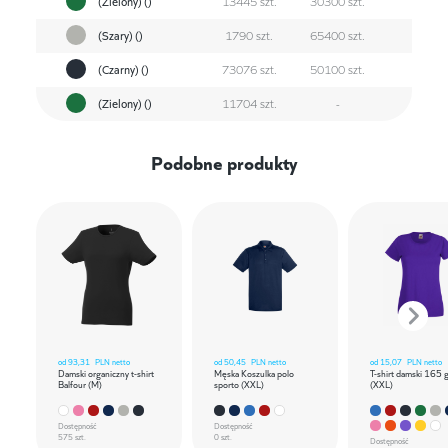
(Zielony) ()
13445 szt.
30300 szt.
(Szary) ()
1790 szt.
65400 szt.
(Czarny) ()
73076 szt.
50100 szt.
(Zielony) ()
11704 szt.
-
Podobne produkty
od
93,31
PLN netto
od
50,45
PLN netto
od
15,07
PLN netto
Damski organiczny t-shirt
Męska Koszulka polo
T-shirt damski 165 
Balfour (M)
sporto (XXL)
(XXL)
Dostępność
Dostępność
575 szt.
0 szt.
Dostępność