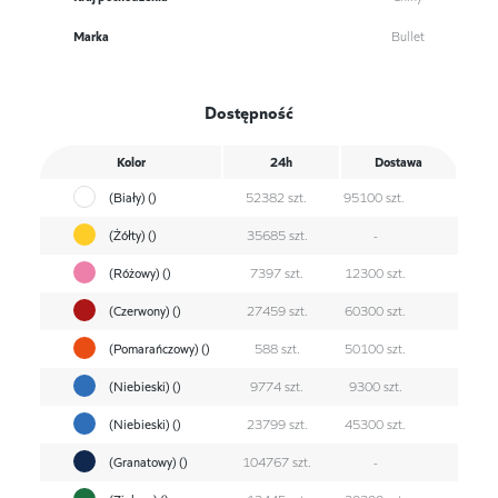
Marka
Bullet
Dostępność
Kolor
24h
Dostawa
(Biały) ()
52382 szt.
95100 szt.
(Żółty) ()
35685 szt.
-
(Różowy) ()
7397 szt.
12300 szt.
(Czerwony) ()
27459 szt.
60300 szt.
(Pomarańczowy) ()
588 szt.
50100 szt.
(Niebieski) ()
9774 szt.
9300 szt.
(Niebieski) ()
23799 szt.
45300 szt.
(Granatowy) ()
104767 szt.
-