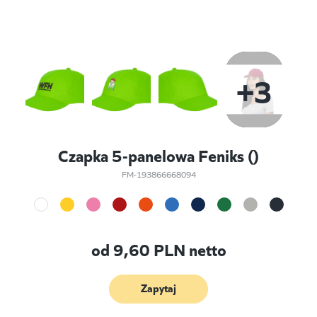
+3
Czapka 5-panelowa Feniks ()
FM-193866668094
od
9,60
PLN netto
Zapytaj