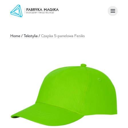
Home
/
Tekstylia
/
Czapka 5-panelowa Feniks