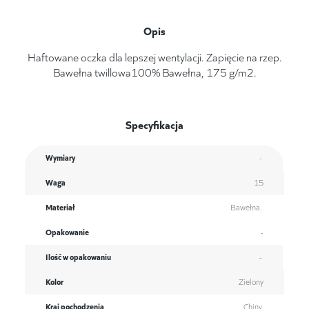
Opis
Haftowane oczka dla lepszej wentylacji. Zapięcie na rzep.
Bawełna twillowa100% Bawełna, 175 g/m2.
Specyfikacja
Wymiary
-
Waga
15
Materiał
Bawełna.
Opakowanie
-
Ilość w opakowaniu
-
Kolor
Zielony
Kraj pochodzenia
Chiny