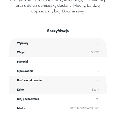
oraz u dołu z domieszką elastanu. Modny, bardziej
dopasowany krój. Boczne szwy.
Specyfikacja
Wymiary
-
Waga
0,470
Materiał
-
Opakowanie
-
Ilość w opakowaniu
-
Kolor
Szary
Kraj pochodzenia
PK
Marka
SET IN SWEATSHIRT