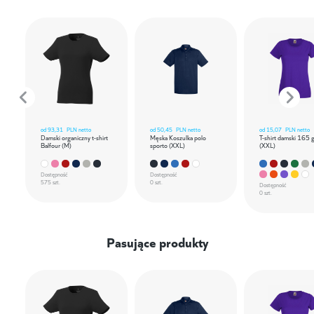
od
93,31
PLN netto
od
50,45
PLN netto
od
15,07
PLN netto
Damski organiczny t-shirt
Męska Koszulka polo
T-shirt damski 165 
Balfour (M)
sporto (XXL)
(XXL)
Dostępność
Dostępność
575 szt.
0 szt.
Dostępność
0 szt.
Pasujące produkty