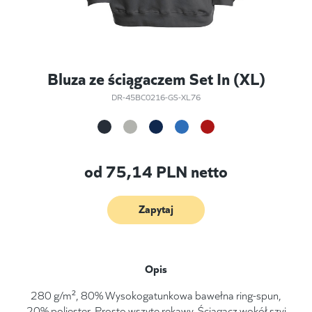
Bluza ze ściągaczem Set In (XL)
DR-45BC0216-GS-XL76
od
75,14
PLN netto
Zapytaj
Opis
280 g/m², 80% Wysokogatunkowa bawełna ring-spun,
20% poliester. Prosto wszyte rękawy. Ściągacz wokół szyi