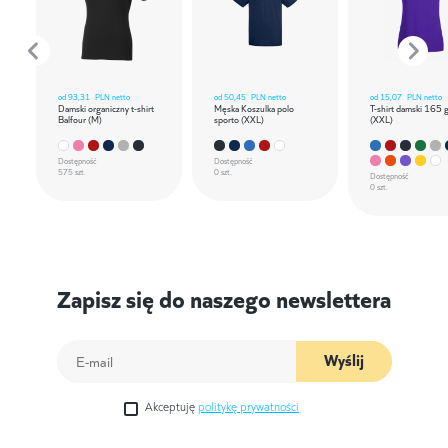
od
93,31
PLN netto
od
50,45
PLN netto
od
15,07
PLN netto
Damski organiczny t-shirt
Męska Koszulka polo
T-shirt damski 165 
Balfour (M)
sporto (XXL)
(XXL)
Dostępność
Dostępność
575 szt.
0 szt.
Dostępność
0 szt.
Zapisz się do naszego newslettera
Wyślij
Akceptuję
politykę prywatności